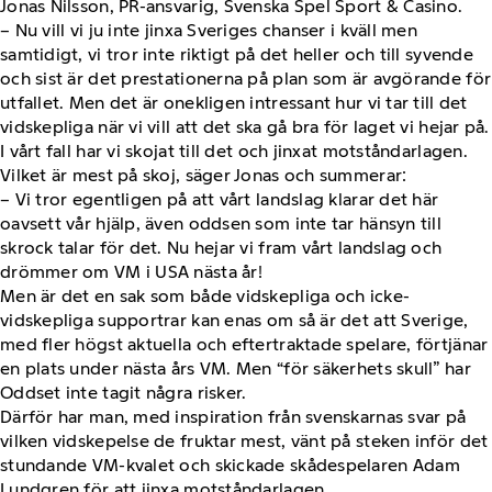
Jonas Nilsson, PR-ansvarig, Svenska Spel Sport & Casino.
– Nu vill vi ju inte jinxa Sveriges chanser i kväll men
samtidigt, vi tror inte riktigt på det heller och till syvende
och sist är det prestationerna på plan som är avgörande för
utfallet. Men det är onekligen intressant hur vi tar till det
vidskepliga när vi vill att det ska gå bra för laget vi hejar på.
I vårt fall har vi skojat till det och jinxat motståndarlagen.
Vilket är mest på skoj, säger Jonas och summerar:
– Vi tror egentligen på att vårt landslag klarar det här
oavsett vår hjälp, även oddsen som inte tar hänsyn till
skrock talar för det. Nu hejar vi fram vårt landslag och
drömmer om VM i USA nästa år!
Men är det en sak som både vidskepliga och icke-
vidskepliga supportrar kan enas om så är det att Sverige,
med fler högst aktuella och eftertraktade spelare, förtjänar
en plats under nästa års VM. Men “för säkerhets skull” har
Oddset inte tagit några risker.
Därför har man, med inspiration från svenskarnas svar på
vilken vidskepelse de fruktar mest, vänt på steken inför det
stundande VM-kvalet och skickade skådespelaren Adam
Lundgren för att jinxa motståndarlagen.