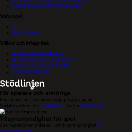
Så motverkar Svenska Spel penningtvätt
Användning av AI för kommunikation
Våra spel
Tur
Sport & Casino
Villkor och integritet
Välj dina cookieinställningar
Om cookies och personuppgifter
Behandling av personuppgifter
Visselblåsarfunktion
För spelare och anhöriga
För anonym och kostnadsfri hjälp på uppdrag av
Socialdepartementet.
Stödlinjen
. Telefon
020-81 91 00.
Tillsynsmyndighet för spel
Spelinspektionen är licens- och tillsynsmyndighet.
Till
Spelinspektionen.