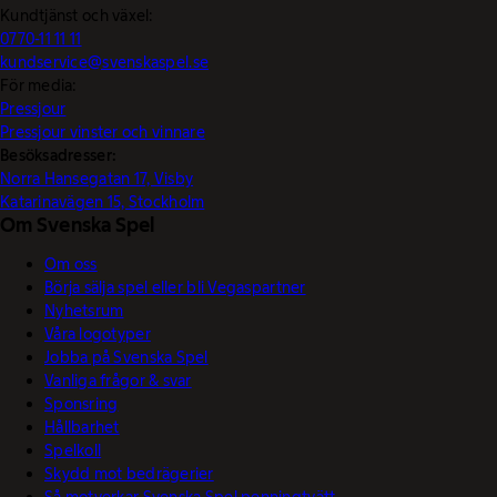
Kundtjänst och växel:
0770-11 11 11
kundservice@svenskaspel.se
För media:
Pressjour
Pressjour vinster och vinnare
Besöksadresser:
Norra Hansegatan 17, Visby
Katarinavägen 15, Stockholm
Om Svenska Spel
Om oss
Börja sälja spel eller bli Vegaspartner
Nyhetsrum
Våra logotyper
Jobba på Svenska Spel
Vanliga frågor & svar
Sponsring
Hållbarhet
Spelkoll
Skydd mot bedrägerier