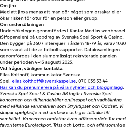
Om jinx
Med att jinxa menas att man gör något som orsakar eller
ökar risken för otur för en person eller grupp.
Om undersökningen
Undersökningen genomfördes i Kantar Medias webbpanel
(Sifopanelen) på uppdrag av Svenska Spel Sport & Casino.
Den bygger på 3607 intervjuer i åldern 18-79 år, varav 1030
som svarat att de är fotbollssupporter. Datainsamlingen
genomfördes i den slumpmässigt rekryterade panelen
under perioden 4–13 augusti 2025.
Vid frågor, vänligen kontakta:
Elias Kolthoff, kommunikatör Svenska
Spel,
elias.kolthoff@svenskaspel.se
, 070 035 53 44
Här kan du prenumerera på våra nyheter och blogginlägg
.
Svenska Spel Sport & Casino AB ingår i Svenska Spel-
koncernen och tillhandahåller onlinespel och vadhållning
med välkända varumärken som Stryktipset och Oddset. Vi
skapar spelglädje med omtanke och ger tillbaka till
samhället. Koncernen omfattar även affärsområde Tur med
favoriterna Eurojackpot, Triss och Lotto, och affärsområde