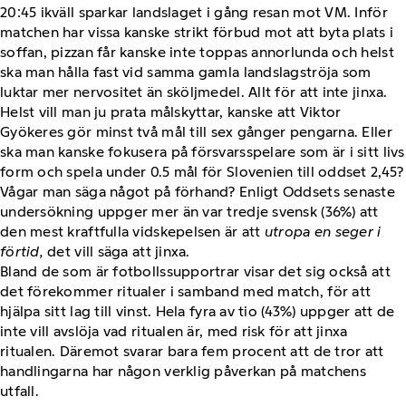
20:45 ikväll sparkar landslaget i gång resan mot VM. Inför
matchen har vissa kanske strikt förbud mot att byta plats i
soffan, pizzan får kanske inte toppas annorlunda och helst
ska man hålla fast vid samma gamla landslagströja som
luktar mer nervositet än sköljmedel. Allt för att inte jinxa.
Helst vill man ju prata målskyttar, kanske att Viktor
Gyökeres gör minst två mål till sex gånger pengarna. Eller
ska man kanske fokusera på försvarsspelare som är i sitt livs
form och spela under 0.5 mål för Slovenien till oddset 2,45?
Vågar man säga något på förhand? Enligt Oddsets senaste
undersökning uppger mer än var tredje svensk (36%) att
den mest kraftfulla vidskepelsen är att
utropa en seger i
förtid,
det vill säga att jinxa.
Bland de som är fotbollssupportrar visar det sig också att
det förekommer ritualer i samband med match, för att
hjälpa sitt lag till vinst. Hela fyra av tio (43%) uppger att de
inte vill avslöja vad ritualen är, med risk för att jinxa
ritualen. Däremot svarar bara fem procent att de tror att
handlingarna har någon verklig påverkan på matchens
utfall.