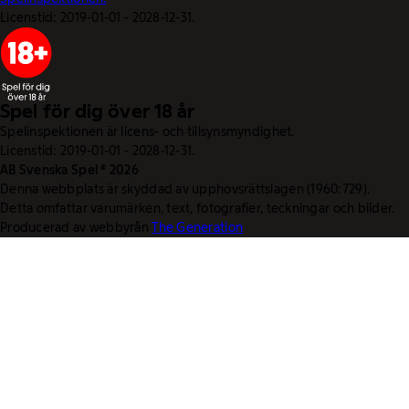
Licenstid: 2019-01-01 - 2028-12-31.
Spel för dig över 18 år
Spelinspektionen är licens- och tillsynsmyndighet.
Licenstid: 2019-01-01 - 2028-12-31.
AB Svenska Spel © 2026
Denna webbplats är skyddad av upphovsrättslagen (1960:729).
Detta omfattar varumärken, text, fotografier, teckningar och bilder.
Producerad av webbyrån
The Generation