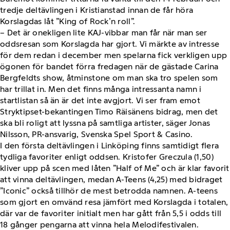
tredje deltävlingen i Kristianstad innan de får höra
Korslagdas låt ”King of Rock’n roll”.
– Det är onekligen lite KAJ-vibbar man får när man ser
oddsresan som Korslagda har gjort. Vi märkte av intresse
för dem redan i december men spelarna fick verkligen upp
ögonen för bandet förra fredagen när de gästade Carina
Bergfeldts show, åtminstone om man ska tro spelen som
har trillat in. Men det finns många intressanta namn i
startlistan så än är det inte avgjort. Vi ser fram emot
Stryktipset-bekantingen Timo Räisänens bidrag, men det
ska bli roligt att lyssna på samtliga artister, säger Jonas
Nilsson, PR-ansvarig, Svenska Spel Sport & Casino.
I den första deltävlingen i Linköping finns samtidigt flera
tydliga favoriter enligt oddsen. Kristofer Greczula (1,50)
kliver upp på scen med låten ”Half of Me” och är klar favorit
att vinna deltävlingen, medan A-Teens (4,25) med bidraget
”Iconic” också tillhör de mest betrodda namnen. A-teens
som gjort en omvänd resa jämfört med Korslagda i totalen,
där var de favoriter initialt men har gått från 5,5 i odds till
18 gånger pengarna att vinna hela Melodifestivalen.