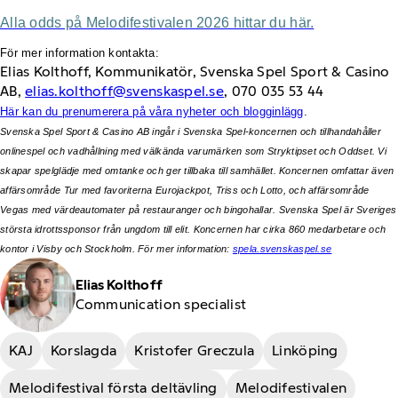
Alla odds på Melodifestivalen 2026 hittar du här.
För mer information kontakta:
Elias Kolthoff, Kommunikatör, Svenska Spel Sport & Casino
AB,
elias.kolthoff@svenskaspel.se
, 070 035 53 44
Här kan du prenumerera på våra nyheter och blogginlägg
.
Svenska Spel Sport & Casino AB ingår i Svenska Spel-koncernen och tillhandahåller
onlinespel och vadhållning med välkända varumärken som Stryktipset och Oddset. Vi
skapar spelglädje med omtanke och ger tillbaka till samhället. Koncernen omfattar även
affärsområde Tur med favoriterna Eurojackpot, Triss och Lotto, och affärsområde
Vegas med värdeautomater på restauranger och bingohallar. Svenska Spel är Sveriges
största idrottssponsor från ungdom till elit. Koncernen har cirka 860 medarbetare och
kontor i Visby och Stockholm. För mer information:
spela.svenskaspel.se
Elias Kolthoff
Communication specialist
KAJ
Korslagda
Kristofer Greczula
Linköping
Melodifestival första deltävling
Melodifestivalen