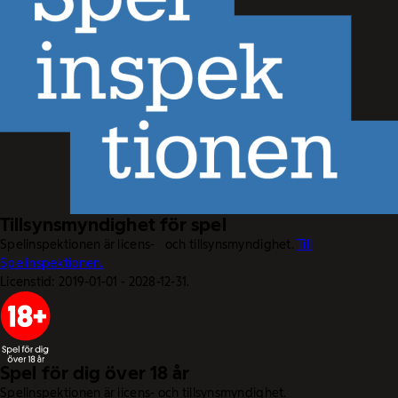
Tillsynsmyndighet för spel
Spelinspektionen är licens- och tillsynsmyndighet.
Till
Spelinspektionen.
Licenstid: 2019-01-01 - 2028-12-31.
Spel för dig över 18 år
Spelinspektionen är licens- och tillsynsmyndighet.