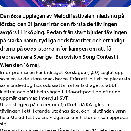
Den 66:e upplagan av Melodifestivalen inleds nu på
lördag den 31 januari när den första deltävlingen
avgörs i Linköping. Redan från start bjuder tävlingen
på starka namn, tydliga oddsfavoriter och ett tidigt
drama på oddslistorna inför kampen om att få
representera Sverige i Eurovision Song Contest i
Wien den 16 maj.
Inför premiären har bidraget Korslagda (4,00) seglat upp
som en av de stora snackisarna. Från att initialt ha placerats
som underdog hos oddssättarna har bidraget snabbt
klättrat och gått hela vägen till favoritposition efter en
uppmärksammad intervju i SVT.
Utvecklingen påminner om fjolåret, då KAJ gick in i
tävlingen i ett liknande utgångsläge, och i slutändan vann
hela Melodifestivalen. Frågan är om historien kan upprepa
sig.
Däremot kommer tittarna få vänta till den 14 februari och