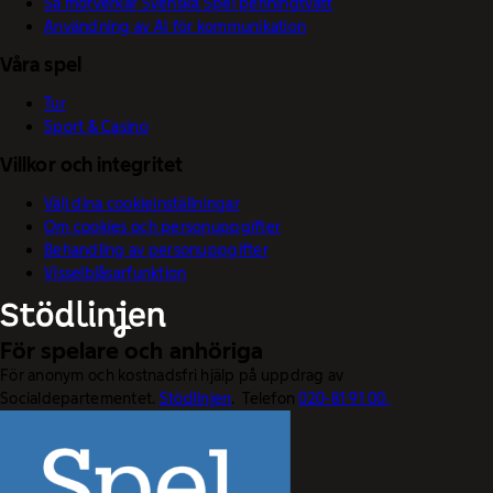
Så motverkar Svenska Spel penningtvätt
Användning av AI för kommunikation
Våra spel
Tur
Sport & Casino
Villkor och integritet
Välj dina cookieinställningar
Om cookies och personuppgifter
Behandling av personuppgifter
Visselblåsarfunktion
För spelare och anhöriga
För anonym och kostnadsfri hjälp på uppdrag av
Socialdepartementet.
Stödlinjen
. Telefon
020-81 91 00.