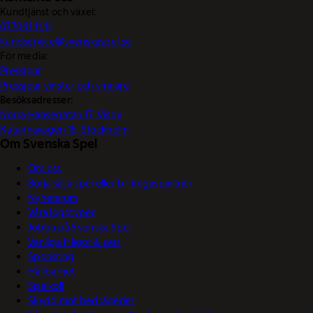
Kundtjänst och växel:
0770-11 11 11
kundservice@svenskaspel.se
För media:
Pressjour
Pressjour vinster och vinnare
Besöksadresser:
Norra Hansegatan 17, Visby
Katarinavägen 15, Stockholm
Om Svenska Spel
Om oss
Börja sälja spel eller bli Vegaspartner
Nyhetsrum
Våra logotyper
Jobba på Svenska Spel
Vanliga frågor & svar
Sponsring
Hållbarhet
Spelkoll
Skydd mot bedrägerier