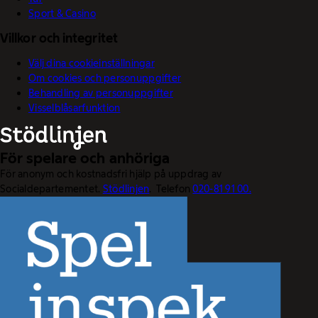
Sport & Casino
Villkor och integritet
Välj dina cookieinställningar
Om cookies och personuppgifter
Behandling av personuppgifter
Visselblåsarfunktion
För spelare och anhöriga
För anonym och kostnadsfri hjälp på uppdrag av
Socialdepartementet.
Stödlinjen
. Telefon
020-81 91 00.