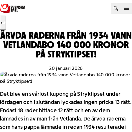
Hoppa till innehåll
Sök efter:
Sök
ÄRVDA RADERNA FRÅN 1934 VANN
VETLANDABO 140 000 KRONOR
PÅ STRYKTIPSET!
20 januari 2026
Det blev en svårlöst kupong på Stryktipset under
lördagen och i slutändan lyckades ingen pricka 13 rätt.
Endast 18 rader hittade 12 rätt och en av dem
lämnades in av man från Vetlanda. De ärvda raderna
som hans pappa lämnade in redan 1934 resulterade i