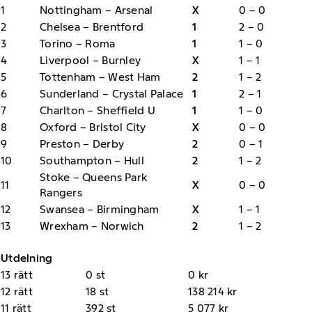
1
Nottingham – Arsenal
X
0 – 0
2
Chelsea – Brentford
1
2 – 0
3
Torino – Roma
1
1 – 0
4
Liverpool – Burnley
X
1 – 1
5
Tottenham – West Ham
2
1 – 2
6
Sunderland – Crystal Palace
1
2 – 1
7
Charlton – Sheffield U
1
1 – 0
8
Oxford – Bristol City
X
0 – 0
9
Preston – Derby
2
0 – 1
10
Southampton – Hull
2
1 – 2
Stoke – Queens Park
11
X
0 – 0
Rangers
12
Swansea – Birmingham
X
1 – 1
13
Wrexham – Norwich
2
1 – 2
Utdelning
13 rätt
0 st
0 kr
12 rätt
18 st
138 214 kr
11 rätt
392 st
5 077 kr