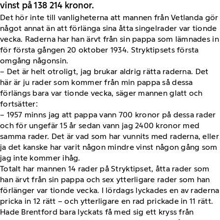
vinst på 138 214 kronor.
Det hör inte till vanligheterna att mannen från Vetlanda gör
något annat än att förlänga sina åtta singelrader var tionde
vecka. Raderna har han ärvt från sin pappa som lämnades in
för första gången 20 oktober 1934. Stryktipsets första
omgång någonsin.
– Det är helt otroligt, jag brukar aldrig rätta raderna. Det
här är ju rader som kommer från min pappa så dessa
förlängs bara var tionde vecka, säger mannen glatt och
fortsätter:
– 1957 minns jag att pappa vann 700 kronor på dessa rader
och för ungefär 15 år sedan vann jag 2400 kronor med
samma rader. Det är vad som har vunnits med raderna, eller
ja det kanske har varit någon mindre vinst någon gång som
jag inte kommer ihåg.
Totalt har mannen 14 rader på Stryktipset, åtta rader som
han ärvt från sin pappa och sex ytterligare rader som han
förlänger var tionde vecka. I lördags lyckades en av raderna
pricka in 12 rätt – och ytterligare en rad prickade in 11 rätt.
Hade Brentford bara lyckats få med sig ett kryss från