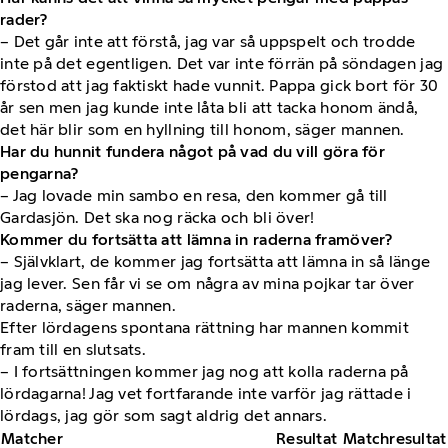
rader?
– Det går inte att förstå, jag var så uppspelt och trodde
inte på det egentligen. Det var inte förrän på söndagen jag
förstod att jag faktiskt hade vunnit. Pappa gick bort för 30
år sen men jag kunde inte låta bli att tacka honom ändå,
det här blir som en hyllning till honom, säger mannen.
Har du hunnit fundera något på vad du vill göra för
pengarna?
– Jag lovade min sambo en resa, den kommer gå till
Gardasjön. Det ska nog räcka och bli över!
Kommer du fortsätta att lämna in raderna framöver?
– Självklart, de kommer jag fortsätta att lämna in så länge
jag lever. Sen får vi se om några av mina pojkar tar över
raderna, säger mannen.
Efter lördagens spontana rättning har mannen kommit
fram till en slutsats.
– I fortsättningen kommer jag nog att kolla raderna på
lördagarna! Jag vet fortfarande inte varför jag rättade i
lördags, jag gör som sagt aldrig det annars.
Matcher
Resultat
Matchresultat