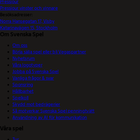
Pressjour
Pressjour vinster och vinnare
Besöksadresser:
Norra Hansegatan 17, Visby
Katarinavägen 15, Stockholm
Om Svenska Spel
Om oss
Börja sälja spel eller bli Vegaspartner
Nyhetsrum
Våra logotyper
Jobba på Svenska Spel
Vanliga frågor & svar
Sponsring
Hållbarhet
Spelkoll
Skydd mot bedrägerier
Så motverkar Svenska Spel penningtvätt
Användning av AI för kommunikation
Våra spel
Tur