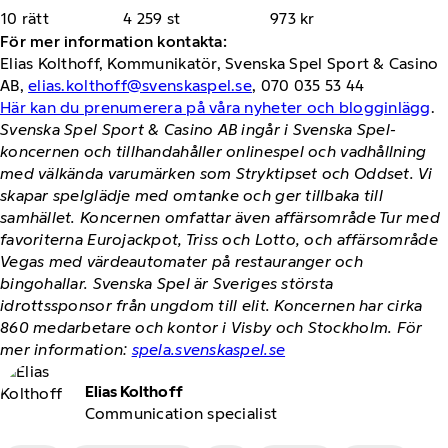
10 rätt
4 259 st
973 kr
För mer information kontakta:
Elias Kolthoff, Kommunikatör, Svenska Spel Sport & Casino
AB,
elias.kolthoff@svenskaspel.se
, 070 035 53 44
Här kan du prenumerera på våra nyheter och blogginlägg
.
Svenska Spel Sport & Casino AB ingår i Svenska Spel-
koncernen och tillhandahåller onlinespel och vadhållning
med välkända varumärken som Stryktipset och Oddset. Vi
skapar spelglädje med omtanke och ger tillbaka till
samhället. Koncernen omfattar även affärsområde Tur med
favoriterna Eurojackpot, Triss och Lotto, och affärsområde
Vegas med värdeautomater på restauranger och
bingohallar. Svenska Spel är Sveriges största
idrottssponsor från ungdom till elit. Koncernen har cirka
860 medarbetare och kontor i Visby och Stockholm. För
mer information:
spela.svenskaspel.se
Elias Kolthoff
Communication specialist