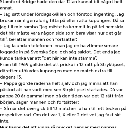
Stamford Bridge hade den där 12:an kunnat bli något helt
annat.
– Jag satt under lördagskvällen och förstod ingenting. Jag
brukar nämligen aldrig titta på eller rätta kupongen. Då sa
jag till min sambo ”jag måste ha kommit in på fel hemsida,
det här måste vara någon sida som bara visar hur det går
till”, berättar mannen och fortsätter:
– Jag la undan telefonen innan jag en halvtimme senare
loggade in på Svenska Spel och såg saldot. Det enda jag
kunde tänka var att ”det här kan inte stämma”.
Fram till 1969 gällde det att pricka in 12 rätt på Stryktipset,
därefter utökades kupongen med en match extra till
dagens 13.
– Pappa gjorde raderna helt själv och jag minns att han
påstod att han varit med sen Stryktipset startades. Då var
pappa 20 år gammal men på den tiden var det 12 rätt från
början, säger mannen och fortsätter:
– Så när det övergick till 13 matcher la han till ett tecken på
respektive rad. Om det var 1, X eller 2 det vet jag faktiskt
inte.
Hur känns det att vinna så mycket pengar med pappas