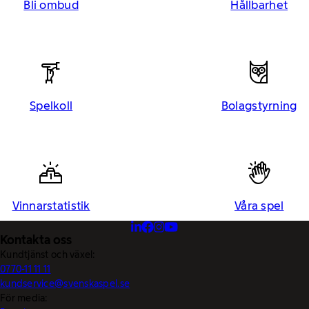
Bli ombud
Hållbarhet
Spelkoll
Bolagstyrning
Vinnarstatistik
Våra spel
Kontakta oss
Kundtjänst och växel:
0770-11 11 11
kundservice@svenskaspel.se
För media: