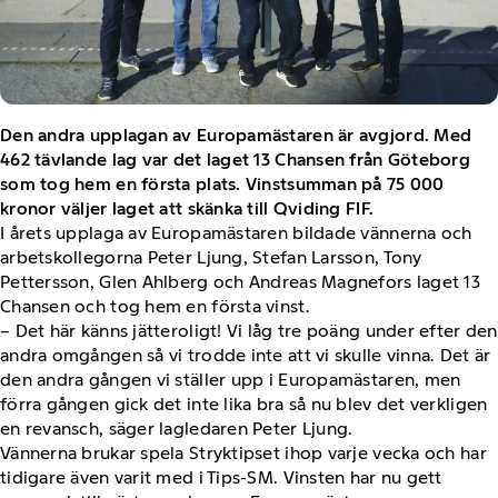
Den andra upplagan av Europamästaren är avgjord. Med
462 tävlande lag var det laget 13 Chansen från Göteborg
som tog hem en första plats. Vinstsumman på 75 000
kronor väljer laget att skänka till Qviding FIF.
I årets upplaga av Europamästaren bildade vännerna och
arbetskollegorna Peter Ljung, Stefan Larsson, Tony
Pettersson, Glen Ahlberg och Andreas Magnefors laget 13
Chansen och tog hem en första vinst.
– Det här känns jätteroligt! Vi låg tre poäng under efter den
andra omgången så vi trodde inte att vi skulle vinna. Det är
den andra gången vi ställer upp i Europamästaren, men
förra gången gick det inte lika bra så nu blev det verkligen
en revansch, säger lagledaren Peter Ljung.
Vännerna brukar spela Stryktipset ihop varje vecka och har
tidigare även varit med i Tips-SM. Vinsten har nu gett