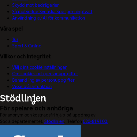
Skydd mot bedrägerier
Så motverkar Svenska Spel penningtvätt
Användning av AI för kommunikation
Våra spel
Tur
Sport & Casino
Villkor och integritet
Välj dina cookieinställningar
Om cookies och personuppgifter
Behandling av personuppgifter
Visselblåsarfunktion
För spelare och anhöriga
För anonym och kostnadsfri hjälp på uppdrag av
Socialdepartementet.
Stödlinjen
. Telefon
020-81 91 00.