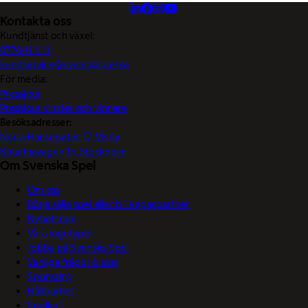
Kontakta oss
Kundtjänst och växel:
0770-11 11 11
kundservice@svenskaspel.se
För media:
Pressjour
Pressjour vinster och vinnare
Besöksadresser:
Norra Hansegatan 17, Visby
Katarinavägen 15, Stockholm
Om Svenska Spel
Om oss
Börja sälja spel eller bli Vegaspartner
Nyhetsrum
Våra logotyper
Jobba på Svenska Spel
Vanliga frågor & svar
Sponsring
Hållbarhet
Spelkoll