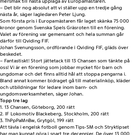
mersmak till nästa upplaga av Europamästaren.
– Det blir nog absolut att vi ställer upp en tredje gång
nästa år, säger lagledaren Peter Ljung.
Som första pris i Europamästaren får laget skänka 75 000
kronor genom Svenska Spels Gräsroten till en förening.
Valet av förening var gemensamt och hela summan går
därför till Qviding FIF.
Johan Svenungsson, ordförande i Qviding FIF, gläds över
beskedet.
– Fantastiskt! Stort jättetack till 13 Chansen som tänkte på
oss! Vi är en förening som jobbar mycket för barn och
ungdomar och det finns alltid hål att stoppa pengarna i.
Bland annat kommer bidraget gå till materialinköp, kläder
och utbildningar för ledare inom barn- och
ungdomsverksamheten, säger Johan.
Topp tre lag
1. 13 Chansen, Göteborg, 200 rätt
2. IF Lokomotiv Blackeberg, Stockholm, 200 rätt
3. ThPpPaMnBw, Grytgöl, 199 rätt
Att tävla i engelsk fotboll genom Tips-SM och Stryktipset
har man kunnat göra i snart tre decennier. De över 13 000