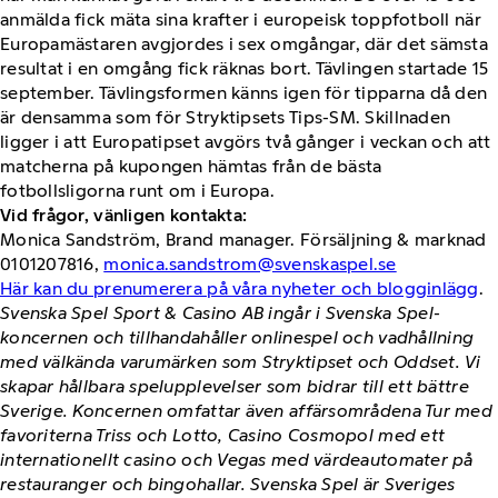
anmälda fick mäta sina krafter i europeisk toppfotboll när
Europamästaren avgjordes i sex omgångar, där det sämsta
resultat i en omgång fick räknas bort. Tävlingen startade 15
september. Tävlingsformen känns igen för tipparna då den
är densamma som för Stryktipsets Tips-SM. Skillnaden
ligger i att Europatipset avgörs två gånger i veckan och att
matcherna på kupongen hämtas från de bästa
fotbollsligorna runt om i Europa.
Vid frågor, vänligen kontakta:
Monica Sandström, Brand manager. Försäljning & marknad
0101207816,
monica.sandstrom@svenskaspel.se
Här kan du prenumerera på våra nyheter och blogginlägg
.
Svenska Spel Sport & Casino AB ingår i Svenska Spel-
koncernen och tillhandahåller onlinespel och vadhållning
med välkända varumärken som Stryktipset och Oddset. Vi
skapar hållbara spelupplevelser som bidrar till ett bättre
Sverige. Koncernen omfattar även affärsområdena Tur med
favoriterna Triss och Lotto, Casino Cosmopol med ett
internationellt casino och Vegas med värdeautomater på
restauranger och bingohallar. Svenska Spel är Sveriges