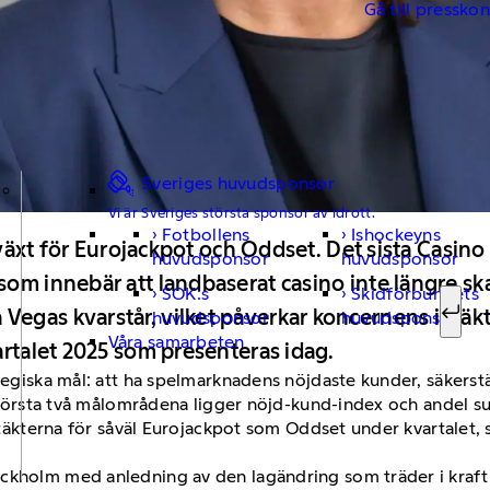
Gå till pressko
Sveriges huvudsponsor
Vi är Sveriges största sponsor av idrott.
Fotbollens
Ishockeyns
Sök ef
llväxt för Eurojackpot och Oddset. Det sista Casin
huvudsponsor
huvudsponsor
om innebär att landbaserat casino inte längre ska
SOK:s
Skidförbundets
egas kvarstår, vilket påverkar koncernens intäkt
huvudsponsor
huvudsponsor
Sök
Våra samarbeten
artalet 2025 som presenteras idag.
tegiska mål: att ha spelmarknadens nöjdaste kunder, säkerstä
e första två målområdena ligger nöjd-kund-index och andel su
lintäkterna för såväl Eurojackpot som Oddset under kvartalet
ckholm med anledning av den lagändring som träder i kraft 