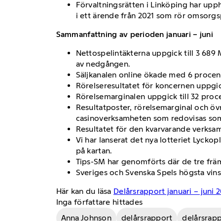
Förvaltningsrätten i Linköping har upp
i ett ärende från 2021 som rör omsorgs
Sammanfattning av perioden januari – juni
Nettospelintäkterna uppgick till 3 689
av nedgången.
Säljkanalen online ökade med 6 procen
Rörelseresultatet för koncernen uppgick
Rörelsemarginalen uppgick till 32 procen
Resultatposter, rörelsemarginal och öv
casinoverksamheten som redovisas som
Resultatet för den kvarvarande verksam
Vi har lanserat det nya lotteriet Lycko
på kartan.
Tips-SM har genomförts där de tre främs
Sveriges och Svenska Spels högsta vinst 
Här kan du läsa
Delårsrapport januari – juni 
Inga författare hittades
Anna Johnson
delårsrapport
delårsrap