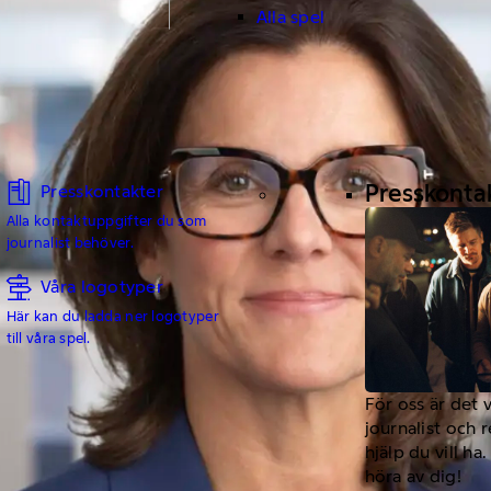
Alla spel
Presskonta
Presskontakter
Alla kontaktuppgifter du som
journalist behöver.
Våra logotyper
Här kan du ladda ner logotyper
till våra spel.
För oss är det 
journalist och 
hjälp du vill h
höra av dig!