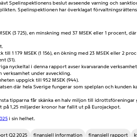
hävt Spelinspektionens beslut avseende varning och sankti
plikten. Spelinspektionen har överklagat förvaltningsrätten
 MSEK (3 725), en minskning med 37 MSEK eller 1 procent, dä
t.
 till 1 179 MSEK (1 156), en ökning med 23 MSEK eller 2 proc
t (31).
riga nyckeltal i denna rapport avser kvarvarande verksamhe
 verksamhet under avveckling.
heten uppgick till 952 MSEK (944).
platsen där hela Sverige fungerar som spelplan och kunden k
ta tipparna får skänka en halv miljon till idrottsföreningar
på 1,25 miljarder kronor har fallit ut på Eurojackpot.
2025
i sin helhet.
port Q2 2025
finansiell information
finansiell rapport
k