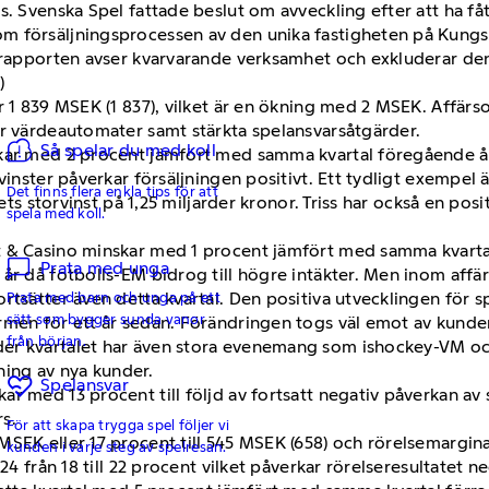
s. Svenska Spel fattade beslut om avveckling efter att ha f
 försäljningsprocessen av den unika fastigheten på Kungsga
årsrapporten avser kvarvarande verksamhet och exkluderar 
)
r 1 839 MSEK (1 837), vilket är en ökning med 2 MSEK. Affärs
ör värdeautomater samt stärkta spelansvarsåtgärder.
Så spelar du med koll
kar med 2 procent jämfört med samma kvartal föregående år. 
vinster påverkar försäljningen positivt. Ett tydligt exempel 
Det finns flera enkla tips för att
lets storvinst på 1,25 miljarder kronor. Triss har också en po
spela med koll.
 & Casino minskar med 1 procent jämfört med samma kvartal f
Prata med unga
år då fotbolls-EM bidrog till högre intäkter. Men inom affä
Prata med barn och unga på ett
rtsätter även detta kvartal. Den positiva utvecklingen för s
sätt som bygger sunda vanor
men för ett år sedan. Förändringen togs väl emot av kundern
från början.
r kvartalet har även stora evenemang som ishockey-VM och 
mning av nya kunder.
Spelansvar
r med 13 procent till följd av fortsatt negativ påverkan av
s.
För att skapa trygga spel följer vi
SEK eller 17 procent till 545 MSEK (658) och rörelsemarginal
kunden i varje steg av spelresan.
24 från 18 till 22 procent vilket påverkar rörelseresultatet ne