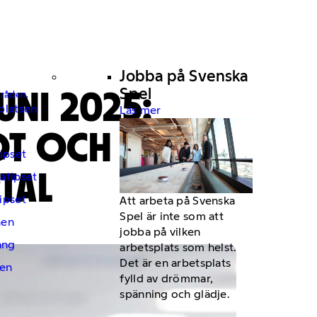
Jobba på Svenska
UNI 2025:
Spel
mråden.
platsen
Läs mer
OT OCH
ipset
TAL
atipset
ipset
Att arbeta på Svenska
Spel är inte som att
hen
jobba på vilken
ng
arbetsplats som helst.
Det är en arbetsplats
en
fylld av drömmar,
spänning och glädje.