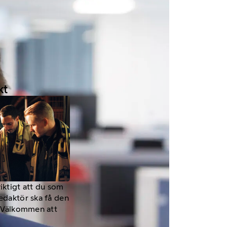
kt
viktigt att du som
redaktör ska få den
a. Välkommen att