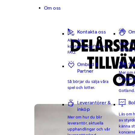
Hoppa till innehåll
Om oss
Kontakta oss
Om
DELÅRSRA
Alla våra
Mer om o
kontaktuppgifter och
historia 
FAQ.
TILLV
Ombud &
Sa
Partner
OD
Mer om 
tryggar
Så börjar du sälja våra
vårt en
spel och lotter.
Gotland.
Leverantörer &
Bo
inköp
Läs om hu
Mer om hur du blir
av styrd
leverantör, aktuella
känna st
upphandlingar och vår
koncern
leverantörskod.