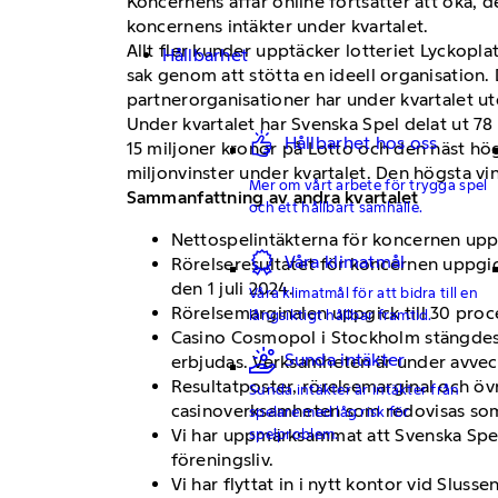
Koncernens affär online fortsätter att öka, d
koncernens intäkter under kvartalet.
Allt fler kunder upptäcker lotteriet Lyckopla
Hållbarhet
sak genom att stötta en ideell organisation.
partnerorganisationer har under kvartalet utö
Under kvartalet har Svenska Spel delat ut 78 
Hållbarhet hos oss
15 miljoner kronor på Lotto och den näst hög
miljonvinster under kvartalet. Den högsta vin
Mer om vårt arbete för trygga spel
Sammanfattning av andra kvartalet
och ett hållbart samhälle.
Nettospelintäkterna för koncernen uppgi
Våra klimatmål
Rörelseresultatet för koncernen uppgick
den 1 juli 2024.
Våra klimatmål för att bidra till en
Rörelsemarginalen uppgick till 30 proce
långsiktigt hållbar framtid.
Casino Cosmopol i Stockholm stängdes de
Sunda intäkter
erbjudas. Verksamheten är under avveck
Resultatposter, rörelsemarginal och öv
Sunda intäkter är intäkter från
casinoverksamheten som redovisas som
spelare med låg risk för
spelproblem.
Vi har uppmärksammat att Svenska Spel 
föreningsliv.
Vi har flyttat in i nytt kontor vid Sluss