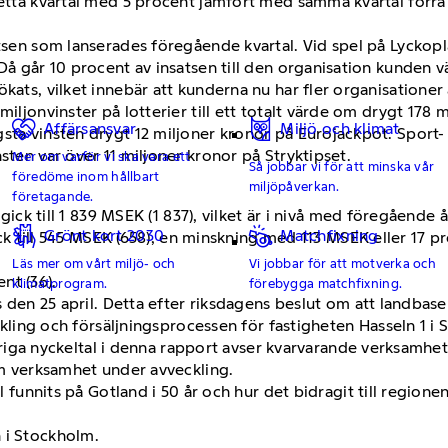
etta kvartal med 5 procent jämfört med samma kvartal förra å
tsen som lanserades föregående kvartal. Vid spel på Lyckopla
 Då går 10 procent av insatsen till den organisation kunden 
kats, vilket innebär att kunderna nu har fler organisationer a
miljonvinster på lotterier till ett totalt värde om drygt 178 
Affärsansvar
Miljö och klimat
sta vinsten drygt 12 miljoner kronor på Eurojackpot. Sport-
sten var över 11 miljoner kronor på Stryktipset.
Mer om varför vi ska vara ett
Så jobbar vi för att minska vår
föredöme inom hållbart
miljöpåverkan.
företagande.
ck till 1 839 MSEK (1 837), vilket är i nivå med föregående å
Grönt kort 2030
Matchfixning
 till 545 MSEK (658), en minskning med 113 MSEK eller 17 proc
Läs mer om vårt miljö- och
Vi jobbar för att motverka och
nt (36).
klimatprogram.
förebygga matchfixning.
n 25 april. Detta efter riksdagens beslut om att landbaserat
ling och försäljningsprocessen för fastigheten Hasseln 1 i 
riga nyckeltal i denna rapport avser kvarvarande verksamhe
 verksamhet under avveckling.
funnits på Gotland i 50 år och hur det bidragit till regione
en i Stockholm.