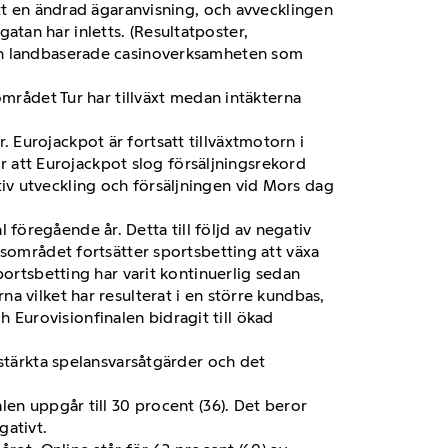
ått en ändrad ägaranvisning, och avvecklingen
tan har inletts. (Resultatposter,
den landbaserade casinoverksamheten som
området Tur har tillväxt medan intäkterna
Eurojackpot är fortsatt tillväxtmotorn i
är att Eurojackpot slog försäljningsrekord
sitiv utveckling och försäljningen vid Mors dag
öregående år. Detta till följd av negativ
rsområdet fortsätter sportsbetting att växa
portsbetting har varit kontinuerlig sedan
a vilket har resulterat i en större kundbas,
Eurovisionfinalen bidragit till ökad
 stärkta spelansvarsåtgärder och det
en uppgår till 30 procent (36). Det beror
gativt.