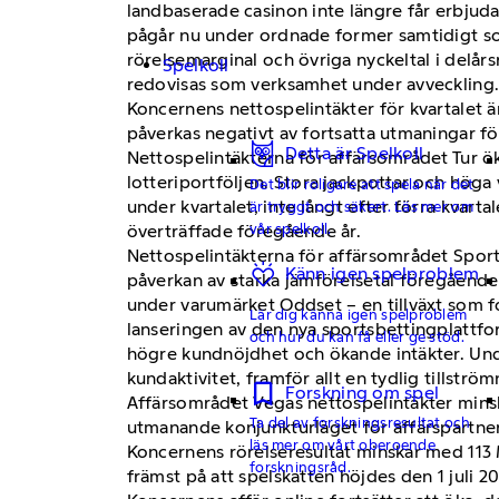
landbaserade casinon inte längre får erbjuda
pågår nu under ordnade former samtidigt som
rörelsemarginal och övriga nyckeltal i del
Spelkoll
redovisas som verksamhet under avveckling.
Koncernens nettospelintäkter för kvartalet ä
påverkas negativt av fortsatta utmaningar f
Detta är Spelkoll
Nettospelintäkterna för affärsområdet Tur ö
lotteriportföljen. Stora jackpottar och höga 
Det blir roligare att spela när det
under kvartalet, inte långt efter förra kvarta
är tryggt och säkert. Läs mer om
vår spelkoll.
överträffade föregående år.
Nettospelintäkterna för affärsområdet Sport
Känn igen spelproblem
påverkan av starka jämförelsetal föregående 
under varumärket Oddset – en tillväxt som fo
Lär dig känna igen spelproblem
lanseringen av den nya sportsbettingplattfor
och hur du kan få eller ge stöd.
högre kundnöjdhet och ökande intäkter. Unde
kundaktivitet, framför allt en tydlig tillströ
Forskning om spel
Affärsområdet Vegas nettospelintäkter minska
Ta del av forskningsresultat och
utmanande konjunkturläget för affärspartner
läs mer om vårt oberoende
Koncernens rörelseresultat minskar med 113 M
forskningsråd.
främst på att spelskatten höjdes den 1 juli 20