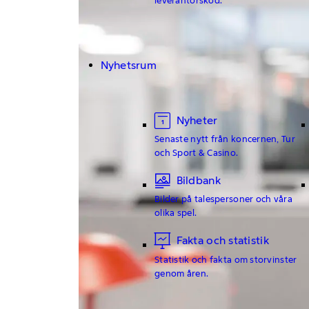
Nyhetsrum
Nyheter
Senaste nytt från koncernen, Tur
och Sport & Casino.
Bildbank
Bilder på talespersoner och våra
olika spel.
Fakta och statistik
Statistik och fakta om storvinster
genom åren.