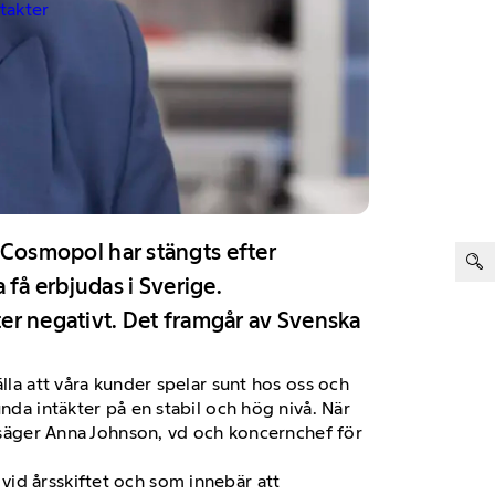
ntakter
ter:
o Cosmopol har stängts efter
 få erbjudas i Sverige.
er negativt. Det framgår av Svenska
lla att våra kunder spelar sunt hos oss och
nda intäkter på en stabil och hög nivå. När
, säger Anna Johnson, vd och koncernchef för
vid årsskiftet och som innebär att