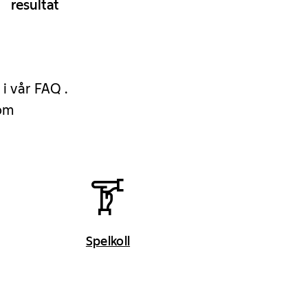
resultat
 i vår FAQ .
 om
Spelkoll