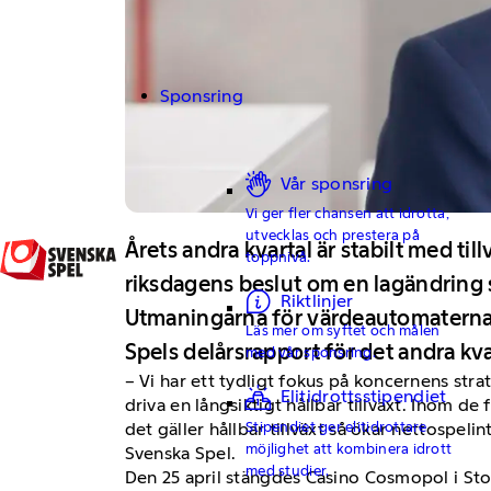
Sponsring
Vår sponsring
Vi ger fler chansen att idrotta,
utvecklas och prestera på
Årets andra kvartal är stabilt med ti
toppnivå.
riksdagens beslut om en lagändring s
Riktlinjer
Utmaningarna för värdeautomaterna V
Läs mer om syftet och målen
Spels delårsrapport för det andra kv
med vår sponsring.
– Vi har ett tydligt fokus på koncernens stra
Elitidrottsstipendiet
driva en långsiktigt hållbar tillväxt. Inom d
Stipendiet ger elitidrottare
det gäller hållbar tillväxt så ökar nettospe
möjlighet att kombinera idrott
Svenska Spel.
med studier.
Den 25 april stängdes Casino Cosmopol i Sto