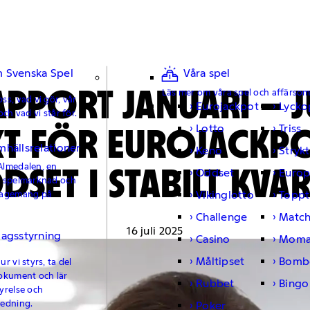
 Svenska Spel
Våra spel
PPORT JANUARI – J
Läs mer om våra spel och affärso
ss, vad vi gör, vår
Eurojackpot
Lycko
och vad vi står för.
ÄXT FÖR EUROJACKP
Lotto
Triss
mhällsrelationer
Keno
Strykt
DSET I STABILT KVAR
Almedalen, en
Oddset
Europ
e spelmarknad och
Vikinglotto
Toppt
gagemang på
Challenge
Matc
16 juli 2025
lagsstyrning
Casino
Moma
Måltipset
Bomb
r vi styrs, ta del
okument och lär
Rubbet
Bingo
yrelse och
ledning.
Poker