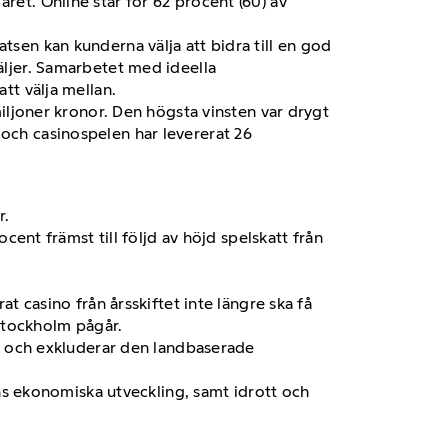
ret. Online står för 62 procent (60) av
tsen kan kunderna välja att bidra till en god
väljer. Samarbetet med ideella
tt välja mellan.
miljoner kronor. Den högsta vinsten var drygt
 och casinospelen har levererat 26
r.
ent främst till följd av höjd spelskatt från
 casino från årsskiftet inte längre ska få
Stockholm pågår.
t och exkluderar den landbaserade
ns ekonomiska utveckling, samt idrott och