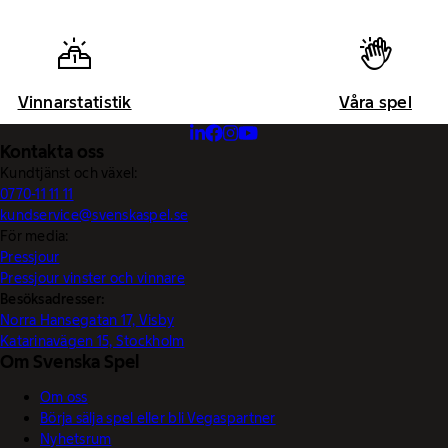
Vinnarstatistik
Våra spel
Kontakta oss
Kundtjänst och växel:
0770-11 11 11
kundservice@svenskaspel.se
För media:
Pressjour
Pressjour vinster och vinnare
Besöksadresser:
Norra Hansegatan 17, Visby
Katarinavägen 15, Stockholm
Om Svenska Spel
Om oss
Börja sälja spel eller bli Vegaspartner
Nyhetsrum