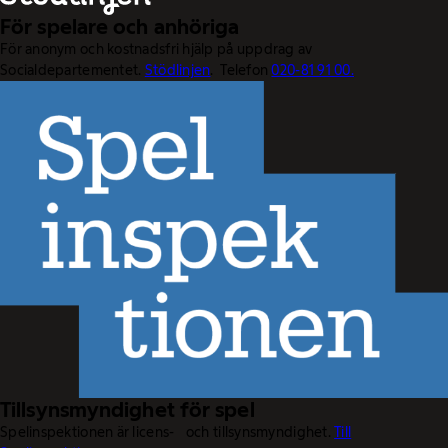
För spelare och anhöriga
För anonym och kostnadsfri hjälp på uppdrag av
Socialdepartementet.
Stödlinjen
. Telefon
020-81 91 00.
Tillsynsmyndighet för spel
Spelinspektionen är licens- och tillsynsmyndighet.
Till