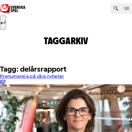
Hoppa till innehåll
Sök efter:
Sök
TAGGARKIV
Tagg: delårsrapport
Prenumerera på våra nyheter
Koncernnyheter