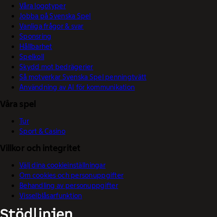
Våra logotyper
Jobba på Svenska Spel
Vanliga frågor & svar
Sponsring
Hållbarhet
Spelkoll
Skydd mot bedrägerier
Så motverkar Svenska Spel penningtvätt
Användning av AI för kommunikation
Våra spel
Tur
Sport & Casino
Villkor och integritet
Välj dina cookieinställningar
Om cookies och personuppgifter
Behandling av personuppgifter
Visselblåsarfunktion