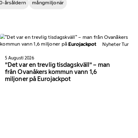
0-årsåldern
mångmiljonär
Eurojackpot
Nyheter Tur
5 Augusti 2026
”Det var en trevlig tisdagskväll” – man
från Ovanåkers kommun vann 1,6
miljoner på Eurojackpot