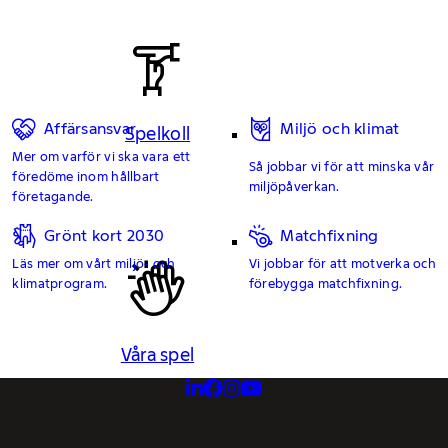
Affärsansvar
Miljö och klimat
Spelkoll
Mer om varför vi ska vara ett
Så jobbar vi för att minska vår
föredöme inom hållbart
miljöpåverkan.
företagande.
Grönt kort 2030
Matchfixning
Läs mer om vårt miljö- och
Vi jobbar för att motverka och
klimatprogram.
förebygga matchfixning.
Våra spel