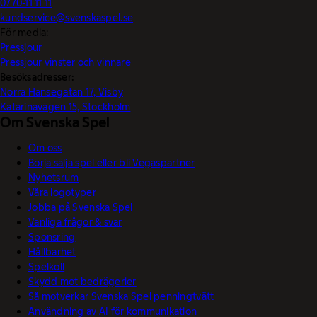
0770-11 11 11
kundservice@svenskaspel.se
För media:
Pressjour
Pressjour vinster och vinnare
Besöksadresser:
Norra Hansegatan 17, Visby
Katarinavägen 15, Stockholm
Om Svenska Spel
Om oss
Börja sälja spel eller bli Vegaspartner
Nyhetsrum
Våra logotyper
Jobba på Svenska Spel
Vanliga frågor & svar
Sponsring
Hållbarhet
Spelkoll
Skydd mot bedrägerier
Så motverkar Svenska Spel penningtvätt
Användning av AI för kommunikation