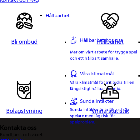
Kontakt och FAQ
Hållbarhet
Hållbarhet hos oss
Bli ombud
Hållbarhet
Mer om vårt arbete för trygga spel
och ett hållbart samhälle.
Våra klimatmål
Våra klimatmål för att bidra till en
långsiktigt hållbar framtid.
Sunda intäkter
Sunda intäkter är intäkter från
Bolagstyrning
Vinnarstatistik
spelare med låg risk för
spelproblem.
Kontakta oss
Kundtjänst och växel: