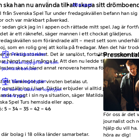
 ska han nu använda till att skapa sitt drömboende 
Alla spel
 från Svenska Spel Tur under fredagskvällen befann han si
nor och var märkbart påverkad.
sedan gick jag in i appen och rättade mitt spel. Jag är fortfa
 det är ett räknefel, säger mannen i ett chockat glädjerus.
 fredagskvällen som förändrade allt – mest sett som underhål
, som en rolig grej att kolla på fredagar. Men det här trodde m
Presskonta
Presskontakter
er en riktig storvinst. Det är sanslöst, fortsätter mannen glat
hängt med i många år. Att den nu ledde till en mångmiljon
Alla kontaktuppgifter du som
vinsten ska vi bland annat renovera hemma för att skapa vå
journalist behöver.
Våra logotyper
t ett bankmöte där vinsten betalas ut.
r omställning i livet. Därför erbjuder vi alltid juridisk oc
Här kan du ladda ner logotyper
landa tryggt i sin nya situation, säger Matilda Sjöberg, kom
till våra spel.
ka Spel Turs hemsida eller app.
6
: 5 – 34 – 35 – 42 – 46
För oss är det 
journalist och 
hjälp du vill h
 där bolag i 18 olika länder samarbetar.
höra av dig!