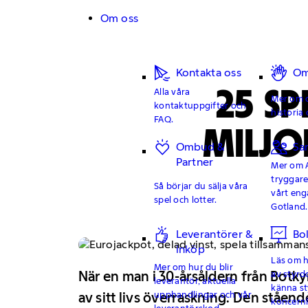
Hoppa till innehåll
Om oss
Kontakta oss
Om
25 SP
Alla våra
Mer om o
kontaktuppgifter och
historia 
FAQ.
MILJO
Ombud &
Sa
Partner
Mer om 
tryggar
Så börjar du sälja våra
vårt en
spel och lotter.
Gotland.
Leverantörer &
Bo
inköp
Läs om hu
Mer om hur du blir
av styrd
När en man i 30-årsåldern från Botk
leverantör, aktuella
känna st
upphandlingar och vår
av sitt livs överraskning. Den ståen
koncern
leverantörskod.