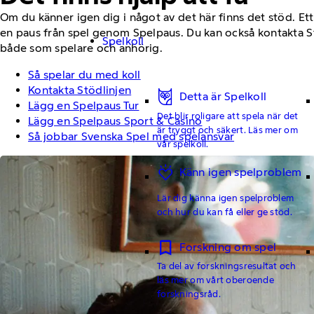
Om du känner igen dig i något av det här finns det stöd. Ett 
en paus från spel genom Spelpaus. Du kan också kontakta St
Spelkoll
både som spelare och anhörig.
Så spelar du med koll
Kontakta Stödlinjen
Detta är Spelkoll
Lägg en Spelpaus Tur
Det blir roligare att spela när det
Lägg en Spelpaus Sport & Casino
är tryggt och säkert. Läs mer om
Så jobbar Svenska Spel med spelansvar
vår spelkoll.
Känn igen spelproblem
Lär dig känna igen spelproblem
och hur du kan få eller ge stöd.
Forskning om spel
Ta del av forskningsresultat och
läs mer om vårt oberoende
forskningsråd.