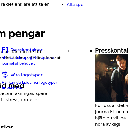
ra det enklare att ta en
Alla spel
m pengar​
Presskonta
Presskontakter
ler får mindre tid till
landet tar mer tid än planerat
Alla kontaktuppgifter du som
journalist behöver.
Våra logotyper
Här kan du ladda ner logotyper
åd med​
till våra spel.
etala räkningar, spara
l stress, oro eller
För oss är det 
journalist och 
hjälp du vill h
höra av dig!
slor​