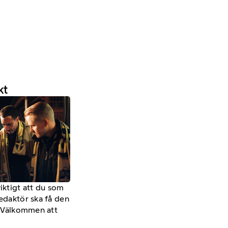
kt
viktigt att du som
redaktör ska få den
a. Välkommen att