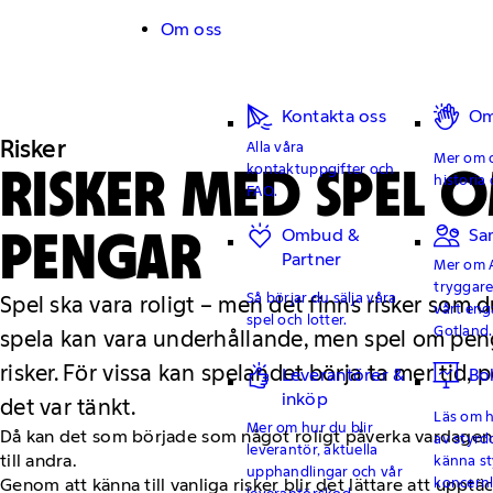
Hoppa till innehåll
Om oss
Kontakta oss
Om
Risker
Alla våra
Mer om o
RISKER MED SPEL 
kontaktuppgifter och
historia 
FAQ.
PENGAR
Ombud &
Sa
Partner
Mer om 
tryggar
Så börjar du sälja våra
Spel ska vara roligt – men det finns risker som du
vårt en
spel och lotter.
Gotland.
spela kan vara underhållande, men spel om pen
risker. För vissa kan spelandet börja ta mer tid, 
Leverantörer &
Bo
inköp
det var tänkt.
Läs om hu
Mer om hur du blir
Då kan det som började som något roligt påverka vardagen,
av styrd
leverantör, aktuella
till andra.​
känna st
upphandlingar och vår
koncern
Genom att känna till vanliga risker blir det lättare att upptä
leverantörskod.