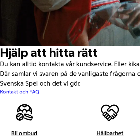
Hjälp att hitta rätt
Du kan alltid kontakta vår kundservice. Eller kika
Där samlar vi svaren på de vanligaste frågorna
Svenska Spel och det vi gör.
Kontakt och FAQ
Bli ombud
Hållbarhet