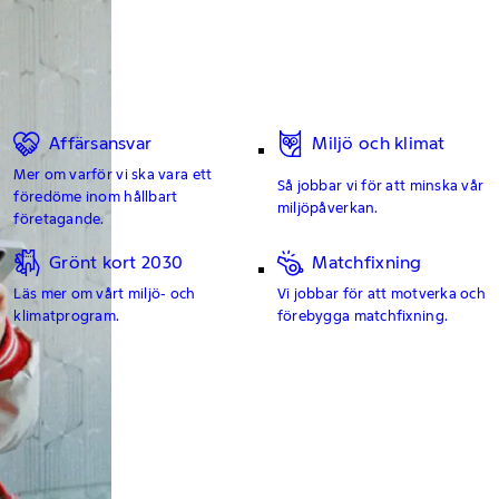
Affärsansvar
Miljö och klimat
Mer om varför vi ska vara ett
Så jobbar vi för att minska vår
föredöme inom hållbart
miljöpåverkan.
företagande.
Grönt kort 2030
Matchfixning
Läs mer om vårt miljö- och
Vi jobbar för att motverka och
klimatprogram.
förebygga matchfixning.