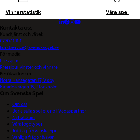
Vinnarstatistik
Våra spel
Kontakta oss
Kundtjänst och växel:
0770-11 11 11
kundservice@svenskaspel.se
För media:
Pressjour
Pressjour vinster och vinnare
Besöksadresser:
Norra Hansegatan 17, Visby
Katarinavägen 15, Stockholm
Om Svenska Spel
Om oss
Börja sälja spel eller bli Vegaspartner
Nyhetsrum
Våra logotyper
Jobba på Svenska Spel
Vanliga frågor & svar