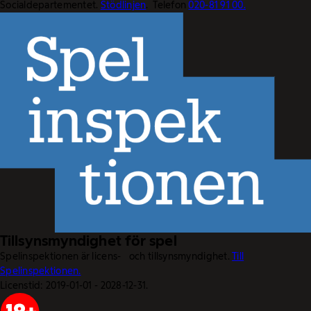
Socialdepartementet.
Stödlinjen
. Telefon
020-81 91 00.
Tillsynsmyndighet för spel
Spelinspektionen är licens- och tillsynsmyndighet.
Till
Spelinspektionen.
Licenstid: 2019-01-01 - 2028-12-31.