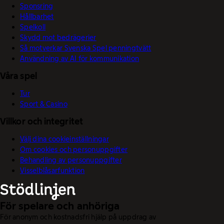
Sponsring
Hållbarhet
Spelkoll
Skydd mot bedrägerier
Så motverkar Svenska Spel penningtvätt
Användning av AI för kommunikation
Våra spel
Tur
Sport & Casino
Villkor och integritet
Välj dina cookieinställningar
Om cookies och personuppgifter
Behandling av personuppgifter
Visselblåsarfunktion
För spelare och anhöriga
För anonym och kostnadsfri hjälp på uppdrag av