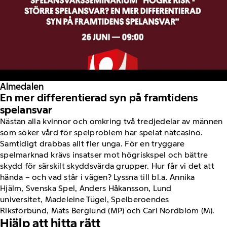
Almedalen
En mer differentierad syn på framtidens
spelansvar
Nästan alla kvinnor och omkring två tredjedelar av männen
som söker vård för spelproblem har spelat nätcasino.
Samtidigt drabbas allt fler unga. För en tryggare
spelmarknad krävs insatser mot högriskspel och bättre
skydd för särskilt skyddsvärda grupper. Hur får vi det att
hända – och vad står i vägen? Lyssna till bl.a. Annika
Hjälm, Svenska Spel, Anders Håkansson, Lund
universitet, Madeleine Tügel, Spelberoendes
Riksförbund, Mats Berglund (MP) och Carl Nordblom (M).
Hjälp att hitta rätt