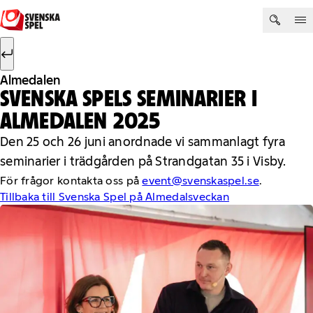
Hoppa till innehåll
Sök efter:
Sök
Almedalen
SVENSKA SPELS SEMINARIER I
ALMEDALEN 2025
Den 25 och 26 juni anordnade vi sammanlagt fyra
seminarier i trädgården på Strandgatan 35 i Visby.
För frågor kontakta oss på
event@svenskaspel.se
.
Tillbaka till Svenska Spel på Almedalsveckan