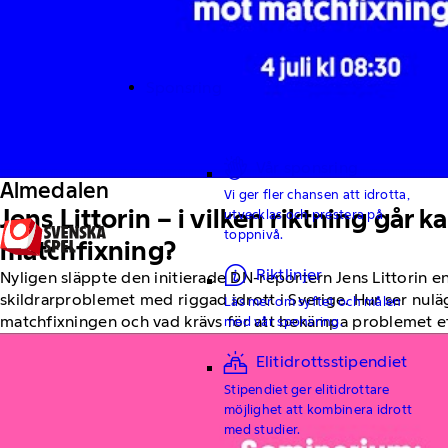
Sponsring
Vår sponsring
Almedalen
Vi ger fler chansen att idrotta,
Jens Littorin – i vilken riktning går
utvecklas och prestera på
toppnivå.
matchfixning?
Riktlinjer
Nyligen släppte den initierade DN-reportern Jens Littorin e
skildrarproblemet med riggad idrott i Sverige. Hur ser nuläg
Läs mer om syftet och målen
matchfixningen och vad krävs för att bekämpa problemet ef
med vår sponsring.
Elitidrottsstipendiet
Stipendiet ger elitidrottare
möjlighet att kombinera idrott
med studier.