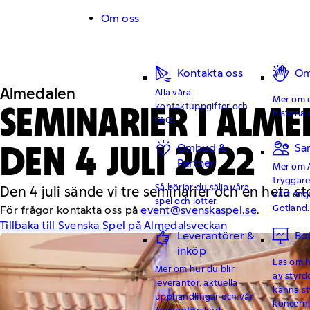
Hoppa till innehåll
Om oss
Kontakta oss
Om
Almedalen
Alla våra
Mer om o
SEMINARIER I ALM
kontaktuppgifter och
historia 
FAQ.
DEN 4 JULI 2022
Ombud &
Sa
Partner
Mer om 
tryggar
Så börjar du sälja våra
Den 4 juli sände vi tre seminarier och en heta st
vårt en
spel och lotter.
Gotland.
För frågor kontakta oss på
event@svenskaspel.se
.
Tillbaka till Svenska Spel på Almedalsveckan
Leverantörer &
Bo
inköp
Läs om hu
Mer om hur du blir
av styrd
leverantör, aktuella
känna st
upphandlingar och vår
koncern
leverantörskod.