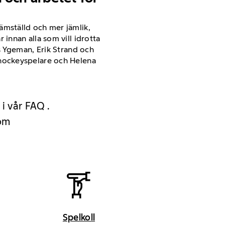
jämställd och mer jämlik,
 innan alla som vill idrotta
rs Ygeman, Erik Strand och
ishockeyspelare och Helena
 i vår FAQ .
 om
Spelkoll