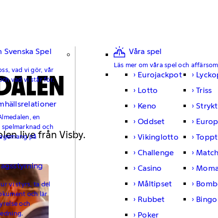
 Svenska Spel
Våra spel
Läs mer om våra spel och affärso
ss, vad vi gör, vår
EDALEN
Eurojackpot
Lycko
och vad vi står för.
Lotto
Triss
mhällsrelationer
Keno
Strykt
Almedalen, en
Oddset
Europ
e spelmarknad och
olen live från Visby.
Vikinglotto
Toppt
gagemang på
Challenge
Matc
lagsstyrning
Casino
Moma
Måltipset
Bomb
r vi styrs, ta del
okument och lär
Rubbet
Bingo
yrelse och
ledning.
Poker