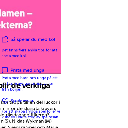
Så spelar du med koll
Det finns flera enkla tips för att
spela med koll.
Prata med unga
Prata med barn och unga på ett
lir de verkliga
sätt som bygger sunda vanor
från början.
Spelansvar
kan täppa till en del luckor i
en inför de skärpta kraven,
För att skapa trygga spel följer vi
sig riksdagspolitikerna?
kunden i varje steg av spelresan.
 (S), Niklas Wykman (M),
auer, Svenska Spel och Maria