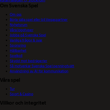
Katarinavägen 15, Stockholm
Om Svenska Spel
Om oss
Börja sälja spel eller bli Vegaspartner
Nyhetsrum
Våra logotyper
Jobba på Svenska Spel
Vanliga frågor & svar
Sponsring
Hållbarhet
Spelkoll
Skydd mot bedrägerier
Så motverkar Svenska Spel penningtvätt
Användning av AI för kommunikation
Våra spel
Tur
Sport & Casino
Villkor och integritet