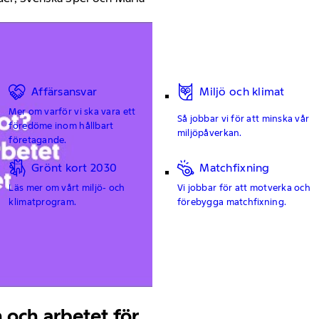
Affärsansvar
Miljö och klimat
Mer om varför vi ska vara ett
Så jobbar vi för att minska vår
föredöme inom hållbart
miljöpåverkan.
företagande.
Grönt kort 2030
Matchfixning
Läs mer om vårt miljö- och
Vi jobbar för att motverka och
klimatprogram.
förebygga matchfixning.
 och arbetet för