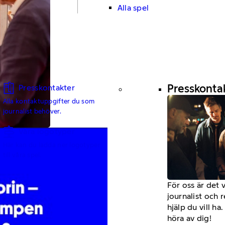
Alla spel
Presskonta
Presskontakter
Alla kontaktuppgifter du som
journalist behöver.
Våra logotyper
Här kan du ladda ner logotyper
till våra spel.
För oss är det 
journalist och 
hjälp du vill h
höra av dig!