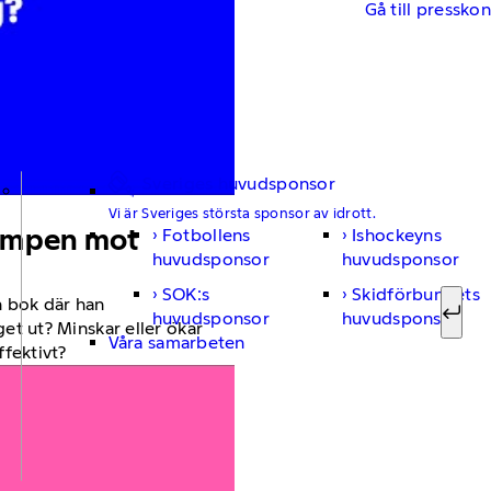
Gå till pressko
Sveriges huvudsponsor
Vi är Sveriges största sponsor av idrott.
 kampen mot
Fotbollens
Ishockeyns
Sök ef
huvudsponsor
huvudsponsor
SOK:s
Skidförbundets
n bok där han
huvudsponsor
huvudsponsor
Sök
et ut? Minskar eller ökar
Våra samarbeten
fektivt?