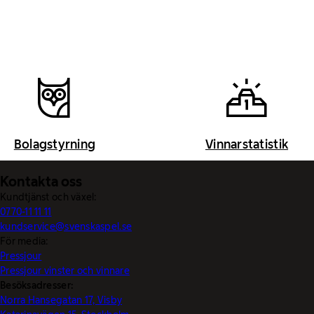
Bolagstyrning
Vinnarstatistik
Kontakta oss
Kundtjänst och växel:
0770-11 11 11
kundservice@svenskaspel.se
För media:
Pressjour
Pressjour vinster och vinnare
Besöksadresser:
Norra Hansegatan 17, Visby