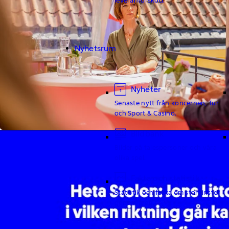
Nyhetsrum
Nyheter
Senaste nytt från koncernen, Tur
och Sport & Casino.
Bildbank
Bilder på talespersoner och våra
olika spel.
Fakta och statistik
Statistik och fakta om storvinster
genom åren.