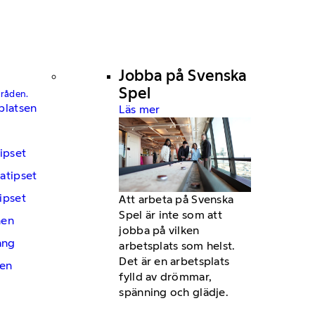
Jobba på Svenska
Spel
mråden.
platsen
Läs mer
ipset
atipset
ipset
Att arbeta på Svenska
Spel är inte som att
hen
jobba på vilken
ng
arbetsplats som helst.
Det är en arbetsplats
en
fylld av drömmar,
spänning och glädje.