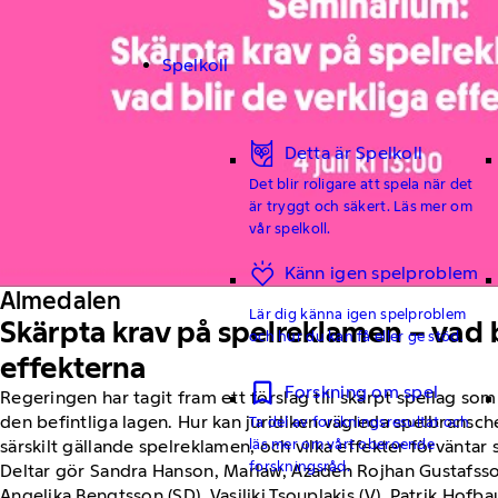
Spelkoll
Detta är Spelkoll
Det blir roligare att spela när det
är tryggt och säkert. Läs mer om
vår spelkoll.
Känn igen spelproblem
Almedalen
Lär dig känna igen spelproblem
Skärpta krav på spelreklamen – vad b
och hur du kan få eller ge stöd.
effekterna
Forskning om spel
Regeringen har tagit fram ett förslag till skärpt spellag som 
den befintliga lagen. Hur kan juridiken vägleda spelbransch
Ta del av forskningsresultat och
läs mer om vårt oberoende
särskilt gällande spelreklamen, och vilka effekter förväntar 
forskningsråd.
Deltar gör Sandra Hanson, Marlaw, Azadeh Rojhan Gustafsson
Angelika Bengtsson (SD), Vasiliki Tsouplakis (V), Patrik Hofb