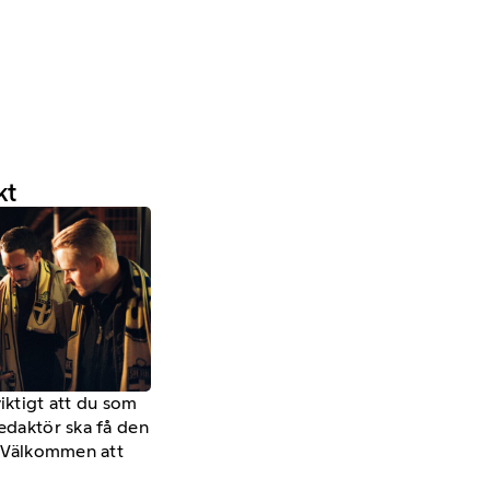
kt
viktigt att du som
redaktör ska få den
a. Välkommen att