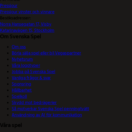
Pressjour
Pressjour vinster och vinnare
Besöksadresser:
Norra Hansegatan 17, Visby
Katarinavägen 15, Stockholm
Om Svenska Spel
Om oss
Börja sälja spel eller bli Vegaspartner
Nyhetsrum
Våra logotyper
Jobba på Svenska Spel
Vanliga frågor & svar
Sponsring
Hållbarhet
Spelkoll
Skydd mot bedrägerier
Så motverkar Svenska Spel penningtvätt
Användning av AI för kommunikation
Våra spel