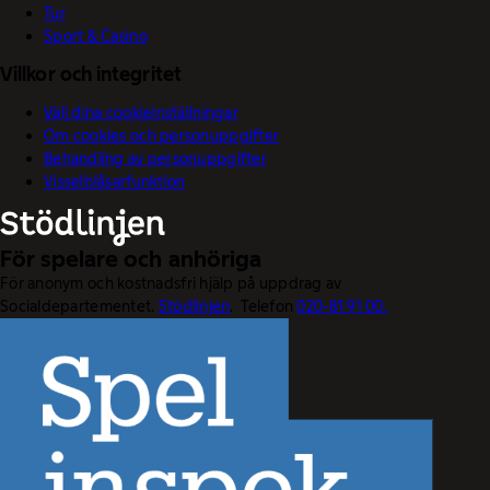
Tur
Sport & Casino
Villkor och integritet
Välj dina cookieinställningar
Om cookies och personuppgifter
Behandling av personuppgifter
Visselblåsarfunktion
För spelare och anhöriga
För anonym och kostnadsfri hjälp på uppdrag av
Socialdepartementet.
Stödlinjen
. Telefon
020-81 91 00.