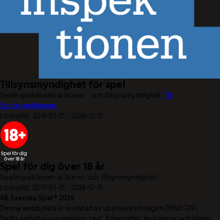
Tillsynsmyndighet för spel
Spelinspektionen är licens- och tillsynsmyndighet.
Till
Spelinspektionen.
Licenstid: 2019-01-01 - 2028-12-31.
Spel för dig över 18 år
Spelinspektionen är licens- och tillsynsmyndighet.
Licenstid: 2019-01-01 - 2028-12-31.
AB Svenska Spel © 2026
Denna webbplats är skyddad av upphovsrättslagen (1960:729).
Detta omfattar varumärken, text, fotografier, teckningar och bilder.