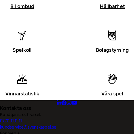
Bli ombud
Hållbarhet
Spelkoll
Bolagstyrning
Vinnarstatistik
Våra spel
Kontakta oss
Kundtjänst och växel:
0770-11 11 11
kundservice@svenskaspel.se
För media: