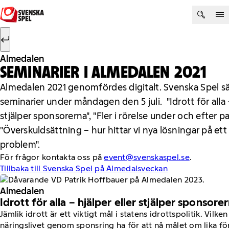
Hoppa till innehåll
Sök efter:
Sök
Almedalen
SEMINARIER I ALMEDALEN 2021
Almedalen 2021 genomfördes digitalt. Svenska Spel s
seminarier under måndagen den 5 juli. "Idrott för alla –
stjälper sponsorerna", "Fler i rörelse under och efter
"Överskuldsättning – hur hittar vi nya lösningar på et
problem".
För frågor kontakta oss på
event@svenskaspel.se
.
Tillbaka till Svenska Spel på Almedalsveckan
Almedalen
Idrott för alla – hjälper eller stjälper sponsore
Jämlik idrott är ett viktigt mål i statens idrottspolitik. Vilken
näringslivet genom sponsring ha för att nå målet om lika fö