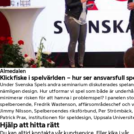
Almedalen
Klickfiske i spelvärlden – hur ser ansvarsfull s
Under Svenska Spels andra seminarium diskuterades spelans
nämligen design. Hur utformar vi spel som både är underh
minimerar risken för att hamna i problemspel? I panelen st
spelberoende, Fredrik Wastenson, affärsområdeschef och vd
Jimmy Nilsson, Spelberoendes riksförbund, Per Strömbäck, 
Patrick Prax, institutionen för speldesign, Uppsala Universit
Hjälp att hitta rätt
Du kan alltid kontakta vår kundservice. Eller kika i vår