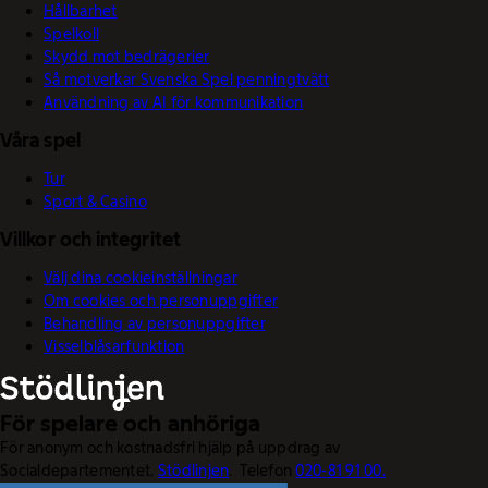
Hållbarhet
Spelkoll
Skydd mot bedrägerier
Så motverkar Svenska Spel penningtvätt
Användning av AI för kommunikation
Våra spel
Tur
Sport & Casino
Villkor och integritet
Välj dina cookieinställningar
Om cookies och personuppgifter
Behandling av personuppgifter
Visselblåsarfunktion
För spelare och anhöriga
För anonym och kostnadsfri hjälp på uppdrag av
Socialdepartementet.
Stödlinjen
. Telefon
020-81 91 00.