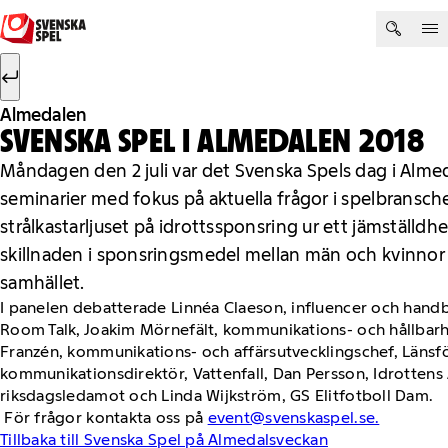
Hoppa till innehåll
Sök efter:
Sök
Almedalen
SVENSKA SPEL I ALMEDALEN 2018
Måndagen den 2 juli var det Svenska Spels dag i Almeda
seminarier med fokus på aktuella frågor i spelbransche
strålkastarljuset på idrottssponsring ur ett jämställdh
skillnaden i sponsringsmedel mellan män och kvinnor
samhället.
I panelen debatterade Linnéa Claeson, influencer och handb
Room Talk, Joakim Mörnefält, kommunikations- och hållbarhe
Franzén, kommunikations- och affärsutvecklingschef, Länsfö
kommunikationsdirektör, Vattenfall, Dan Persson, Idrottens A
riksdagsledamot och Linda Wijkström, GS Elitfotboll Dam.
För frågor kontakta oss på
event@svenskaspel.se.
Tillbaka till Svenska Spel på Almedalsveckan