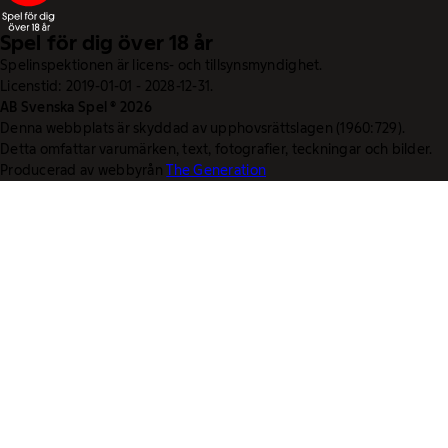
Spel för dig över 18 år
Spelinspektionen är licens- och tillsynsmyndighet.
Licenstid: 2019-01-01 - 2028-12-31.
AB Svenska Spel © 2026
Denna webbplats är skyddad av upphovsrättslagen (1960:729).
Detta omfattar varumärken, text, fotografier, teckningar och bilder.
Producerad av webbyrån
The Generation