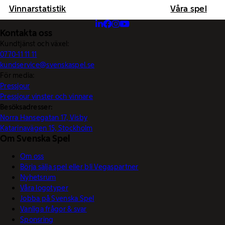
Vinnarstatistik
Våra spel
Kontakta oss
Kundtjänst och växel:
0770-11 11 11
kundservice@svenskaspel.se
För media:
Pressjour
Pressjour vinster och vinnare
Besöksadresser:
Norra Hansegatan 17, Visby
Katarinavägen 15, Stockholm
Om Svenska Spel
Om oss
Börja sälja spel eller bli Vegaspartner
Nyhetsrum
Våra logotyper
Jobba på Svenska Spel
Vanliga frågor & svar
Sponsring