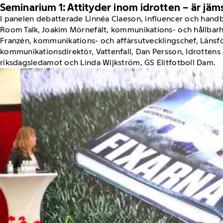
Seminarium 1: Attityder inom idrotten – är jäm
I panelen debatterade Linnéa Claeson, influencer och handb
Room Talk, Joakim Mörnefält, kommunikations- och hållbarhe
Franzén, kommunikations- och affärsutvecklingschef, Länsfö
kommunikationsdirektör, Vattenfall, Dan Persson, Idrottens A
riksdagsledamot och Linda Wijkström, GS Elitfotboll Dam.