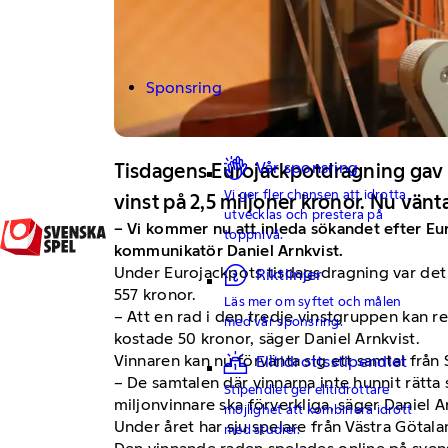
Sponsring
Vår sponsring
Tisdagens Eurojackpotdragning gav mi
Vi ger fler chansen att idrotta,
vinst på 2,5 miljoner kronor. Nu vän
utvecklas och prestera på
– Vi kommer nu att inleda sökandet efter Eur
toppnivå.
kommunikatör Daniel Arnkvist.
Under Eurojackpots tisdagsdragning var det 
Riktlinjer
557 kronor.
Läs mer om syftet och målen
– Att en rad i den tredje vinstgruppen kan re
med vår sponsring.
kostade 50 kronor, säger Daniel Arnkvist.
Vinnaren kan nu förvänta sig ett samtal frå
Elitidrottsstipendiet
– De samtalen där vinnarna inte hunnit rätta s
Stipendiet ger elitidrottare
miljonvinnare ska förverkliga, säger Daniel A
möjlighet att kombinera idrott
Under året har sju spelare från Västra Götal
med studier.