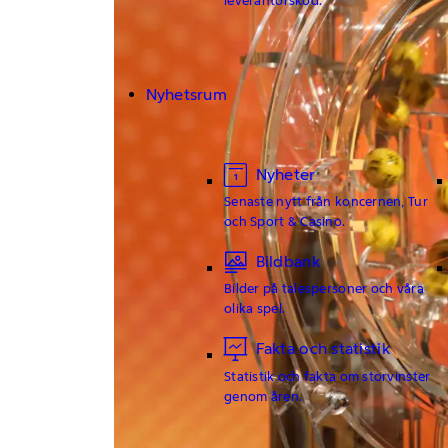
Nyhetsrum
Nyheter
Senaste nytt från koncernen, Tur
och Sport & Casino.
Bildbank
Bilder på talespersoner och våra
olika spel.
Fakta och statistik
Statistik och fakta om storvinster
genom åren.