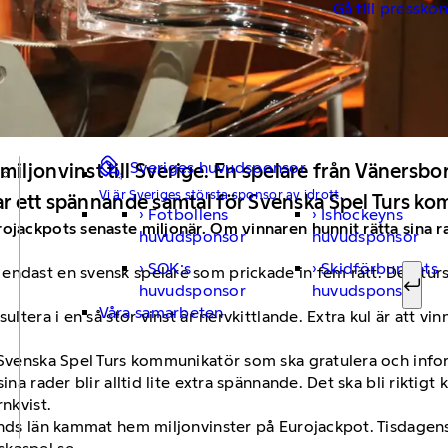
Gå till pressko
Sveriges huvudsponsor
ljonvinst till Sverige. En spelare från Vänersborg
Vi är Sveriges största sponsor av idrott.
tar ett spännande samtal för Svenska Spel Turs k
Fotbollens
Ishockeyns
Sök ef
ojackpots senaste miljonär. Om vinnaren hunnit rätta sina ra
huvudsponsor
huvudsponsor
SOK:s
Skidförbundets
endast en svensk spelare som prickade in fem rätt. Den tur
huvudsponsor
huvudsponsor
Sök
Våra samarbeten
sultera i en så stor vinst är nervkittlande. Extra kul är att 
n Svenska Spel Turs kommunikatör som ska gratulera och inf
ina rader blir alltid lite extra spännande. Det ska bli riktigt
rnkvist.
ands län kammat hem miljonvinster på Eurojackpot. Tisdagens 