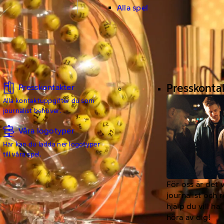
Alla spel
Presskonta
Presskontakter
Alla kontaktuppgifter du som
journalist behöver.
Våra logotyper
Här kan du ladda ner logotyper
till våra spel.
För oss är det 
journalist och 
hjälp du vill h
höra av dig!