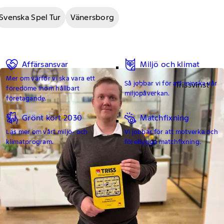
Svenska Spel Tur
Vänersborg
Affärsansvar
Miljö och klimat
Mer om varför vi ska vara ett
Så jobbar vi för att minska vår
Trissvinst
föredöme inom hållbart
miljöpåverkan.
företagande.
Grönt kort 2030
Matchfixning
Läs mer om vårt miljö- och
Vi jobbar för att motverka och
klimatprogram.
förebygga matchfixning.