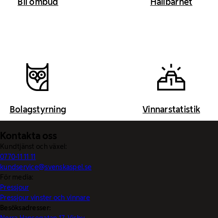
Bli ombud
Hållbarhet
Bolagstyrning
Vinnarstatistik
Kontakta oss
Kundtjänst och växel:
0770-11 11 11
kundservice@svenskaspel.se
För media:
Pressjour
Pressjour vinster och vinnare
Besöksadresser:
Norra Hansegatan 17, Visby