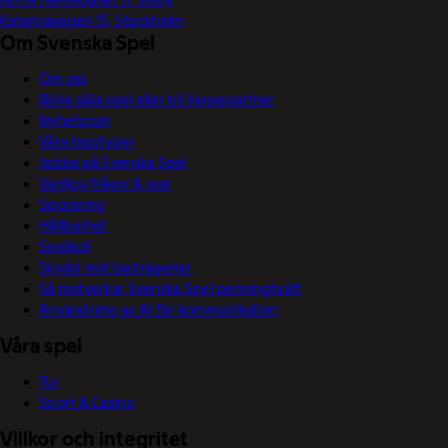
Katarinavägen 15, Stockholm
Om Svenska Spel
Om oss
Börja sälja spel eller bli Vegaspartner
Nyhetsrum
Våra logotyper
Jobba på Svenska Spel
Vanliga frågor & svar
Sponsring
Hållbarhet
Spelkoll
Skydd mot bedrägerier
Så motverkar Svenska Spel penningtvätt
Användning av AI för kommunikation
Våra spel
Tur
Sport & Casino
Villkor och integritet