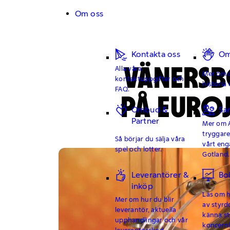
Hoppa till innehåll
Om oss
Kontakta oss
Om
VÄNERSB
Alla våra
Mer om o
kontaktuppgifter och
historia 
FAQ.
PÅ EURO
Ombud &
Sa
Partner
Mer om 
tryggar
Så börjar du sälja våra
vårt en
spel och lotter.
Gotland.
Leverantörer &
Bo
inköp
Läs om hu
Mer om hur du blir
av styrd
leverantör, aktuella
känna st
upphandlingar och vår
koncern
leverantörskod.