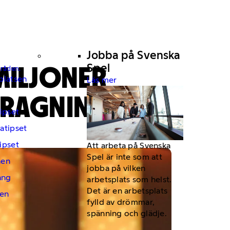
Jobba på Svenska
MILJONER
Spel
mråden.
platsen
Läs mer
DRAGNING
ipset
atipset
ipset
Att arbeta på Svenska
Spel är inte som att
hen
jobba på vilken
ng
arbetsplats som helst.
Det är en arbetsplats
en
fylld av drömmar,
spänning och glädje.