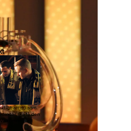
kt
viktigt att du som
redaktör ska få den
a. Välkommen att