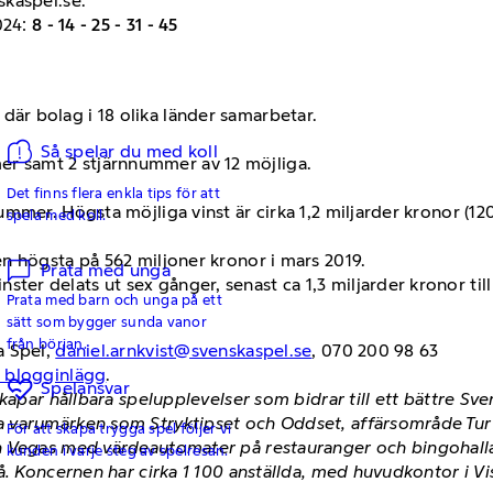
skaspel.se.
024:
8 - 14 - 25 - 31 - 45
 där bolag i 18 olika länder samarbetar.
Så spelar du med koll
er samt 2 stjärnnummer av 12 möjliga.
Det finns flera enkla tips för att
nnummer. Högsta möjliga vinst är cirka 1,2 miljarder kronor (1
spela med koll.
 den högsta på 562 miljoner kronor i mars 2019.
Prata med unga
ster delats ut sex gånger, senast ca 1,3 miljarder kronor till
Prata med barn och unga på ett
sätt som bygger sunda vanor
från början.
a Spel,
daniel.arnkvist@svenskaspel.se
, 070 200 98 63
h blogginlägg
.
Spelansvar
kapar hållbara spelupplevelser som bidrar till ett bättre Sv
 varumärken som Stryktipset och Oddset, affärsområde Tur m
För att skapa trygga spel följer vi
 Vegas med värdeautomater på restauranger och bingohallar
kunden i varje steg av spelresan.
å. Koncernen har cirka 1 100 anställda, med huvudkontor i V