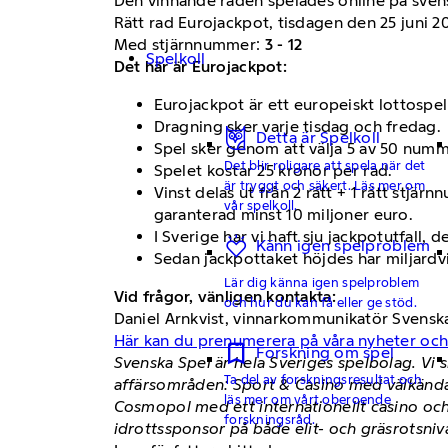
Den vinnande raden spelades online på sven
Rätt rad Eurojackpot, tisdagen den 25 juni 2
Med stjärnnummer:
3 - 12
Spelkoll
Det här är Eurojackpot:
Eurojackpot är ett europeiskt lottospel
Dragning sker varje tisdag och fredag.
Detta är Spelkoll
Spel sker genom att välja 5 av 50 numm
Det blir roligare att spela när det
Spelet kostar 25 kronor per rad.
är tryggt och säkert. Läs mer om
Vinst delas ut från 2 rätt + 1 rätt stjär
vår spelkoll.
garanterad minst 10 miljoner euro.
I Sverige har vi haft sju jackpotutfall,
Känn igen spelproblem
Sedan jackpottaket höjdes har miljardvin
Lär dig känna igen spelproblem
Vid frågor, vänligen kontakta:
och hur du kan få eller ge stöd.
Daniel Arnkvist, vinnarkommunikatör Svensk
Här kan du prenumerera på våra nyheter oc
Forskning om spel
Svenska Spel är hela Sveriges spelbolag. Vi s
Ta del av forskningsresultat och
affärsområden: Sport & Casino med välkända
läs mer om vårt oberoende
Cosmopol med ett internationellt casino och
forskningsråd.
idrottssponsor på både elit- och gräsrotsniv