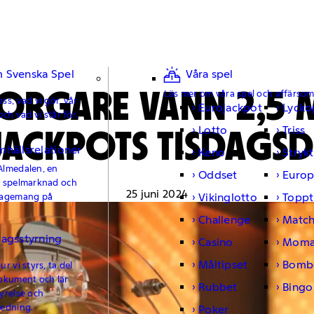
 Svenska Spel
Våra spel
ORGARE VANN 2,5 
Läs mer om våra spel och affärso
ss, vad vi gör, vår
Eurojackpot
Lycko
och vad vi står för.
JACKPOTS TISDAGS
Lotto
Triss
mhällsrelationer
Keno
Strykt
Almedalen, en
Oddset
Europ
e spelmarknad och
25 juni 2024
Vikinglotto
Toppt
gagemang på
Challenge
Matc
lagsstyrning
Casino
Moma
Måltipset
Bomb
r vi styrs, ta del
okument och lär
Rubbet
Bingo
yrelse och
ledning.
Poker