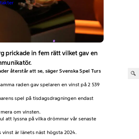
ntakter
 prickade in fem rätt vilket gav en
ommunikatör.
ter:
der återstår att se, säger Svenska Spel Turs
samma raden gav spelaren en vinst på 2 539
vinnarens spel på tisdagsdragningen endast
ormera om vinsten.
 kul att lyssna på vilka drömmar vår senaste
vinst är länets näst högsta 2024.