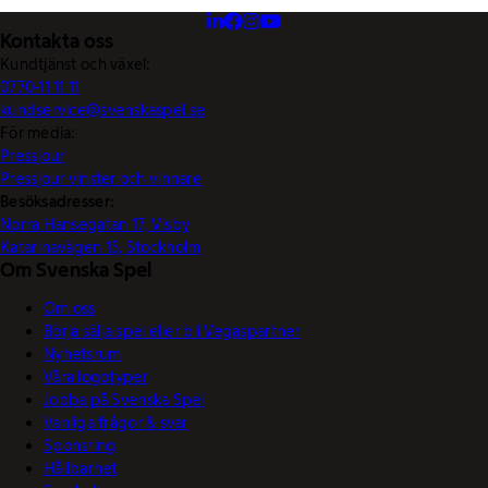
Kontakta oss
Kundtjänst och växel:
0770-11 11 11
kundservice@svenskaspel.se
För media:
Pressjour
Pressjour vinster och vinnare
Besöksadresser:
Norra Hansegatan 17, Visby
Katarinavägen 15, Stockholm
Om Svenska Spel
Om oss
Börja sälja spel eller bli Vegaspartner
Nyhetsrum
Våra logotyper
Jobba på Svenska Spel
Vanliga frågor & svar
Sponsring
Hållbarhet