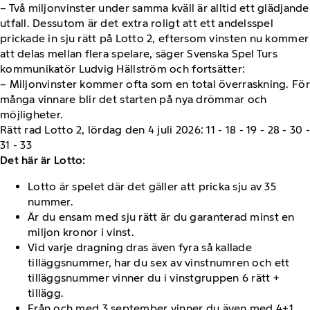
– Två miljonvinster under samma kväll är alltid ett glädjande
utfall. Dessutom är det extra roligt att ett andelsspel
prickade in sju rätt på Lotto 2, eftersom vinsten nu kommer
att delas mellan flera spelare, säger Svenska Spel Turs
kommunikatör Ludvig Hällström och fortsätter:
– Miljonvinster kommer ofta som en total överraskning. För
många vinnare blir det starten på nya drömmar och
möjligheter.
Rätt rad Lotto 2, lördag den 4 juli 2026: 11 - 18 - 19 - 28 - 30 -
31 - 33
Det här är Lotto:
Lotto är spelet där det gäller att pricka sju av 35
nummer.
Är du ensam med sju rätt är du garanterad minst en
miljon kronor i vinst.
Vid varje dragning dras även fyra så kallade
tilläggsnummer, har du sex av vinstnumren och ett
tilläggsnummer vinner du i vinstgruppen 6 rätt +
tillägg.
Från och med 3 september vinner du även med 4+1