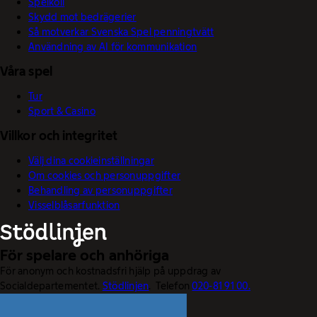
Spelkoll
Skydd mot bedrägerier
Så motverkar Svenska Spel penningtvätt
Användning av AI för kommunikation
Våra spel
Tur
Sport & Casino
Villkor och integritet
Välj dina cookieinställningar
Om cookies och personuppgifter
Behandling av personuppgifter
Visselblåsarfunktion
För spelare och anhöriga
För anonym och kostnadsfri hjälp på uppdrag av
Socialdepartementet.
Stödlinjen
. Telefon
020-81 91 00.