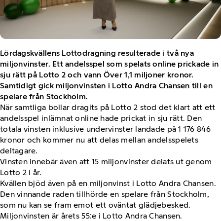
Lördagskvällens Lottodragning resulterade i två nya
miljonvinster. Ett andelsspel som spelats online prickade in
sju rätt på Lotto 2 och vann Över 1,1 miljoner kronor.
Samtidigt gick miljonvinsten i Lotto Andra Chansen till en
spelare från Stockholm.
När samtliga bollar dragits på Lotto 2 stod det klart att ett
andelsspel inlämnat online hade prickat in sju rätt. Den
totala vinsten inklusive undervinster landade på 1 176 846
kronor och kommer nu att delas mellan andelsspelets
deltagare.
Vinsten innebär även att 15 miljonvinster delats ut genom
Lotto 2 i år.
Kvällen bjöd även på en miljonvinst i Lotto Andra Chansen.
Den vinnande raden tillhörde en spelare från Stockholm,
som nu kan se fram emot ett oväntat glädjebesked.
Miljonvinsten är årets 55:e i Lotto Andra Chansen.