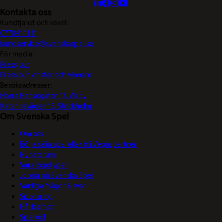
Kontakta oss
Kundtjänst och växel:
0770-11 11 11
kundservice@svenskaspel.se
För media:
Pressjour
Pressjour vinster och vinnare
Besöksadresser:
Norra Hansegatan 17, Visby
Katarinavägen 15, Stockholm
Om Svenska Spel
Om oss
Börja sälja spel eller bli Vegaspartner
Nyhetsrum
Våra logotyper
Jobba på Svenska Spel
Vanliga frågor & svar
Sponsring
Hållbarhet
Spelkoll