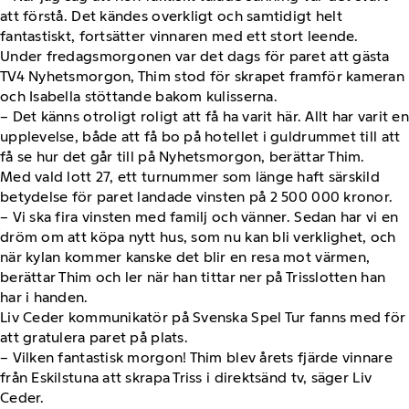
att förstå. Det kändes overkligt och samtidigt helt
fantastiskt, fortsätter vinnaren med ett stort leende.
Under fredagsmorgonen var det dags för paret att gästa
TV4 Nyhetsmorgon, Thim stod för skrapet framför kameran
och Isabella stöttande bakom kulisserna.
– Det känns otroligt roligt att få ha varit här. Allt har varit en
upplevelse, både att få bo på hotellet i guldrummet till att
få se hur det går till på Nyhetsmorgon, berättar Thim.
Med vald lott 27, ett turnummer som länge haft särskild
betydelse för paret landade vinsten på 2 500 000 kronor.
– Vi ska fira vinsten med familj och vänner. Sedan har vi en
dröm om att köpa nytt hus, som nu kan bli verklighet, och
när kylan kommer kanske det blir en resa mot värmen,
berättar Thim och ler när han tittar ner på Trisslotten han
har i handen.
Liv Ceder kommunikatör på Svenska Spel Tur fanns med för
att gratulera paret på plats.
– Vilken fantastisk morgon! Thim blev årets fjärde vinnare
från Eskilstuna att skrapa Triss i direktsänd tv, säger Liv
Ceder.