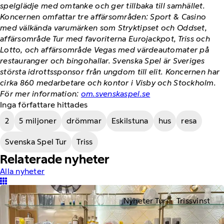
spelglädje med omtanke och ger tillbaka till samhället.
Koncernen omfattar tre affärsområden: Sport & Casino
med välkända varumärken som Stryktipset och Oddset,
affärsområde Tur med favoriterna Eurojackpot, Triss och
Lotto, och affärsområde Vegas med värdeautomater på
restauranger och bingohallar. Svenska Spel är Sveriges
största idrottssponsor från ungdom till elit. Koncernen har
cirka 860 medarbetare och kontor i Visby och Stockholm.
För mer information:
om.svenskaspel.se
Inga författare hittades
2
5 miljoner
drömmar
Eskilstuna
hus
resa
Svenska Spel Tur
Triss
Relaterade nyheter
Alla nyheter
Nyheter Tur
Trissvinst