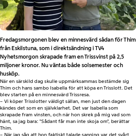
Fredagsmorgonen blev en minnesvärd sådan för Thim
från Eskilstuna, som i direktsändning i TV4
Nyhetsmorgon skrapade fram en Trissvinst på 2,5
miljoner kronor. Nu väntas både solsemester och
husköp.
När en särskild dag skulle uppmärksammas bestämde sig
Thim och hans sambo Isabella för att köpa en Trisslott. Det
blev starten på en minnesvärd Trissresa.
– Vi köper Trisslotter väldigt sällan, men just den dagen
kändes det som en självklarhet. Det var Isabella som
skrapade fram vinsten, och när hon skrek på mig vad som
hänt, sa jag bara: "Sådant får man inte skoja om", berättar
Thim.
– När jag såg att hon faktiskt talade sanning var det svårt