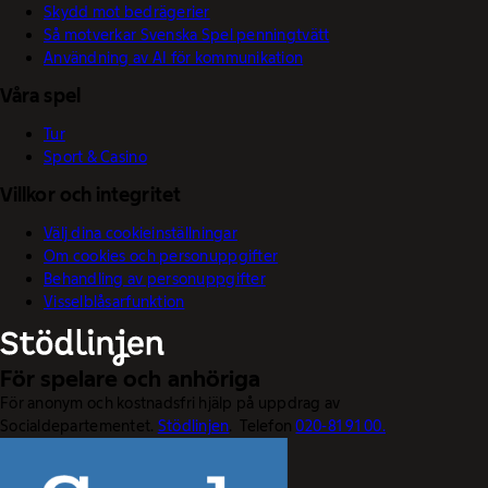
Skydd mot bedrägerier
Så motverkar Svenska Spel penningtvätt
Användning av AI för kommunikation
Våra spel
Tur
Sport & Casino
Villkor och integritet
Välj dina cookieinställningar
Om cookies och personuppgifter
Behandling av personuppgifter
Visselblåsarfunktion
För spelare och anhöriga
För anonym och kostnadsfri hjälp på uppdrag av
Socialdepartementet.
Stödlinjen
. Telefon
020-81 91 00.