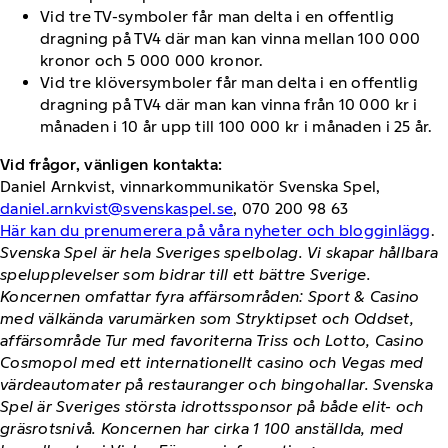
Vid tre TV-symboler får man delta i en offentlig
dragning på TV4 där man kan vinna mellan 100 000
kronor och 5 000 000 kronor.
Vid tre klöversymboler får man delta i en offentlig
dragning på TV4 där man kan vinna från 10 000 kr i
månaden i 10 år upp till 100 000 kr i månaden i 25 år.
Vid frågor, vänligen kontakta:
Daniel Arnkvist, vinnarkommunikatör Svenska Spel,
daniel.arnkvist@svenskaspel.se
, 070 200 98 63
Här kan du prenumerera på våra nyheter och blogginlägg
.
Svenska Spel är hela Sveriges spelbolag. Vi skapar hållbara
spelupplevelser som bidrar till ett bättre Sverige.
Koncernen omfattar fyra affärsområden: Sport & Casino
med välkända varumärken som Stryktipset och Oddset,
affärsområde Tur med favoriterna Triss och Lotto, Casino
Cosmopol med ett internationellt casino och Vegas med
värdeautomater på restauranger och bingohallar. Svenska
Spel är Sveriges största idrottssponsor på både elit- och
gräsrotsnivå. Koncernen har cirka 1 100 anställda, med