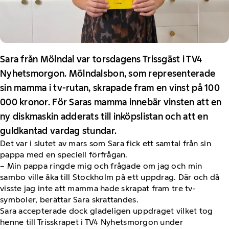
Sara från Mölndal var torsdagens Trissgäst i TV4
Nyhetsmorgon. Mölndalsbon, som representerade
sin mamma i tv-rutan, skrapade fram en vinst på 100
000 kronor. För Saras mamma innebär vinsten att en
ny diskmaskin adderats till inköpslistan och att en
guldkantad vardag stundar.
Det var i slutet av mars som Sara fick ett samtal från sin
pappa med en speciell förfrågan.
– Min pappa ringde mig och frågade om jag och min
sambo ville åka till Stockholm på ett uppdrag. Där och då
visste jag inte att mamma hade skrapat fram tre tv-
symboler, berättar Sara skrattandes.
Sara accepterade dock gladeligen uppdraget vilket tog
henne till Trisskrapet i TV4 Nyhetsmorgon under