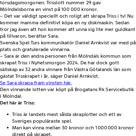
torsdagsmorgonen. Trisslott nummer 29 gav
Mölndalsborna en vinst på 100 000 kronor.
– Det var väldigt speciellt och roligt att skrapa Triss i tv! Nu
kommer mamma definitivt köpa en ny diskmaskin. Sedan
tror jag även att hon kommer att unna sig lite mer guldkant
på tillvaron, berättar Sara.
Svenska Spel Turs kommunikatör Daniel Arnkvist var med på
plats och gratulerade vinnarna.
– Sara är den andra personen från Mölndals kommun som
skrapat Triss i Nyhetsmorgon 2024. De har dock gott
sällskap av 32 andra vinnare från Västra Götalands län som
gästat Trisskrapet i år, säger Daniel Arnkvist.
Se Sara skrapa fram vinsten här.
Den vinnande lotten var köpt på Brogatans Rk Servicebutik
i Mölndal.
Det här är Triss:
Triss är landets mest sålda skraplotter och ett av
Sveriges populäraste spel.
Man kan vinna mellan 30 kronor och 1 000 000 kronor
direkt på skrapet.