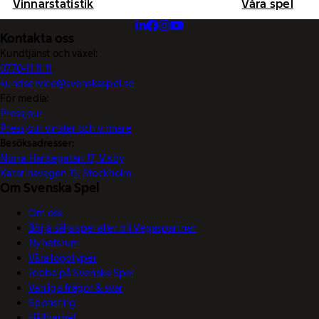
Vinnarstatistik
Våra spel
Kontakta oss
Kundtjänst och växel:
0770-11 11 11
kundservice@svenskaspel.se
För media:
Pressjour
Pressjour vinster och vinnare
Besöksadresser:
Norra Hansegatan 17, Visby
Katarinavägen 15, Stockholm
Om Svenska Spel
Om oss
Börja sälja spel eller bli Vegaspartner
Nyhetsrum
Våra logotyper
Jobba på Svenska Spel
Vanliga frågor & svar
Sponsring
Hållbarhet