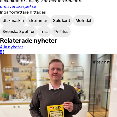
huvudkontor i Visby. För mer information:
om.svenskaspel.se
Inga författare hittades
diskmaskin
drömmar
Guldkant
Mölndal
Svenska Spel Tur
Triss
TV-Triss
Relaterade nyheter
Alla nyheter
Trissvinst