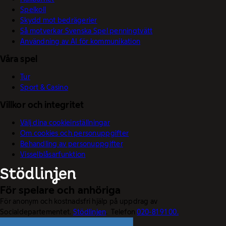
Spelkoll
Skydd mot bedrägerier
Så motverkar Svenska Spel penningtvätt
Användning av AI för kommunikation
Våra spel
Tur
Sport & Casino
Villkor och integritet
Välj dina cookieinställningar
Om cookies och personuppgifter
Behandling av personuppgifter
Visselblåsarfunktion
För spelare och anhöriga
För anonym och kostnadsfri hjälp på uppdrag av
Socialdepartementet.
Stödlinjen
. Telefon
020-81 91 00.