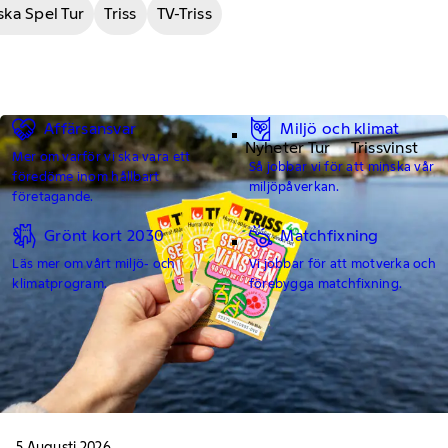
ka Spel Tur
Triss
TV-Triss
Affärsansvar
Miljö och klimat
Nyheter Tur
Trissvinst
Mer om varför vi ska vara ett
Så jobbar vi för att minska vår
föredöme inom hållbart
miljöpåverkan.
företagande.
Grönt kort 2030
Matchfixning
Läs mer om vårt miljö- och
Vi jobbar för att motverka och
klimatprogram.
förebygga matchfixning.
5 Augusti 2026