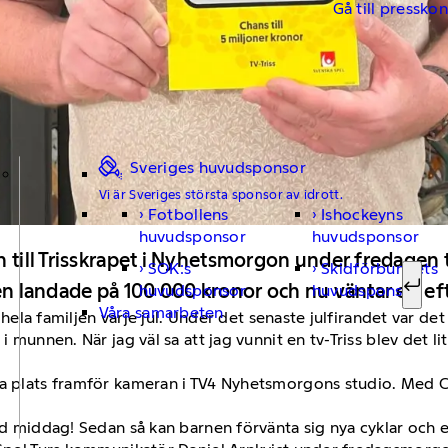
Gå till pressko
Sveriges huvudsponsor
Vi är Sveriges största sponsor av idrott.
Fotbollens
Ishockeyns
Sök ef
huvudsponsor
huvudsponsor
 till Trisskrapet i Nyhetsmorgon under fredagen t
SOK:s
Skidförbundets
ten landade på 100 000 kronor och nu väntar en e
huvudsponsor
huvudsponsor
Sök
Våra samarbeten
l hela familjen varje jul. Under det senaste julfirandet var de
i munnen. När jag väl sa att jag vunnit en tv-Triss blev det l
 ta plats framför kameran i TV4 Nyhetsmorgons studio. Med
od middag! Sedan så kan barnen förvänta sig nya cyklar och en