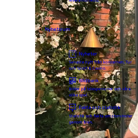
Nyhetsrum
Nyheter
Senaste nytt från koncernen, Tur
och Sport & Casino.
Bildbank
Bilder på talespersoner och våra
olika spel.
Fakta och statistik
Statistik och fakta om storvinster
genom åren.