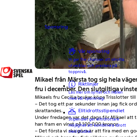
Sponsring
Vår sponsring
Vi ger fler chansen att idrotta,
utvecklas och prestera på
toppnivå.
Mikael från Märsta tog sig hela vägen
Riktlinjer
fru i december. Den slutgiltiga vins
Läs mer om syftet och målen
Mikaels fru Cecilia brukar köpa Trisslotter til
med vår sponsring.
– Det tog ett par sekunder innan jag fick ord 
skrattandes.
Elitidrottsstipendiet
Under fredagen var det dags för Mikael att
Stipendiet ger elitidrottare
han fram en vinst på 100 000 kronor.
möjlighet att kombinera idrott
– Det första vi ska göra är att fira med en g
med studier.