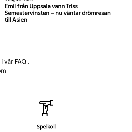
Emil från Uppsala vann Triss
Semestervinsten – nu väntar drömresan
till Asien
 i vår FAQ .
 om
Spelkoll