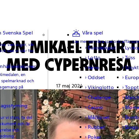
 Svenska Spel
Våra spel
ON MIKAEL FIRAR TR
Läs mer om våra spel och affärso
ss, vad vi gör, vår
Eurojackpot
Lycko
och vad vi står för.
MED CYPERNRESA
Lotto
Triss
mhällsrelationer
Keno
Strykt
Almedalen, en
Oddset
Europ
e spelmarknad och
17 maj 2024
Vikinglotto
Toppt
gagemang på
Challenge
Matc
lagsstyrning
Casino
Moma
Måltipset
Bomb
r vi styrs, ta del
okument och lär
Rubbet
Bingo
yrelse och
ledning.
Poker