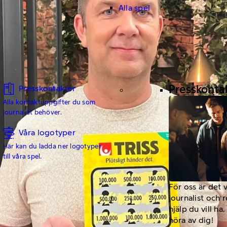
Alla spel
Presskonta
Presskontakter
Alla kontaktuppgifter du som
journalist behöver.
Våra logotyper
Här kan du ladda ner logotyper
till våra spel.
För oss är det 
journalist och 
hjälp du vill h
höra av dig!