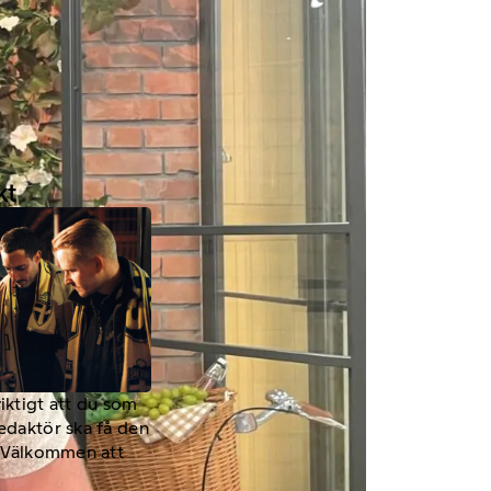
kt
viktigt att du som
redaktör ska få den
a. Välkommen att