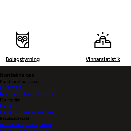
Bolagstyrning
Vinnarstatistik
Kontakta oss
Kundtjänst och växel:
0770-11 11 11
kundservice@svenskaspel.se
För media:
Pressjour
Pressjour vinster och vinnare
Besöksadresser:
Norra Hansegatan 17, Visby
Katarinavägen 15, Stockholm