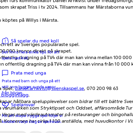
a Spel Turs kommunikatör Daniel Arnkvist under fredagsmorg
om skrapat Triss i tv 2024. Tillsammans har Märstaborna vunn
 köptes på Willys i Märsta.
Så spelar du med koll
och ett av Sveriges populäraste spel.
00 000 kronor direkt på skrapet.
Det finns flera enkla tips för att
 offentlig dragning på TV4 där man kan vinna mellan 100 00
spela med koll.
en offentlig dragning på TV4 där man kan vinna från 10 000 kr
Prata med unga
Prata med barn och unga på ett
sätt som bygger sunda vanor
a Spel,
daniel.arnkvist@svenskaspel.se
, 070 200 98 63
från början.
h blogginlägg
.
kapar hållbara spelupplevelser som bidrar till ett bättre Sv
Spelansvar
 varumärken som Stryktipset och Oddset, affärsområde Tur m
 Vegas med värdeautomater på restauranger och bingohallar
För att skapa trygga spel följer vi
å. Koncernen har cirka 1 100 anställda, med huvudkontor i V
kunden i varje steg av spelresan.