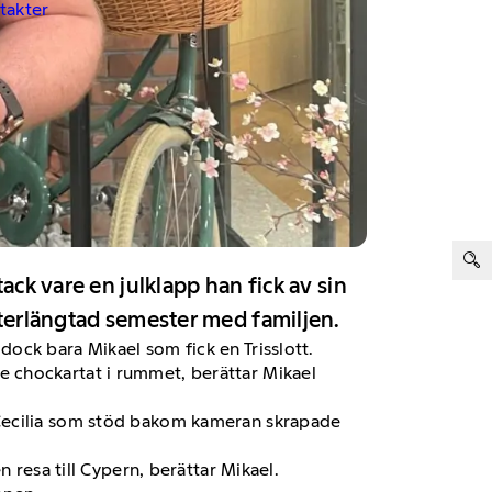
ntakter
ter:
ack vare en julklapp han fick av sin
fterlängtad semester med familjen.
t dock bara Mikael som fick en Trisslott.
ite chockartat i rummet, berättar Mikael
 Cecilia som stöd bakom kameran skrapade
 resa till Cypern, berättar Mikael.