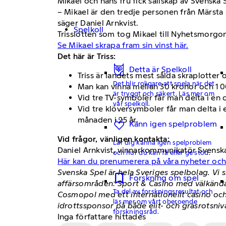
Mikael och hans fru fick sällskap av Svensk
– Mikael är den tredje personen från Märsta s
säger Daniel Arnkvist.
Spelkoll
Trisslotten som tog Mikael till Nyhetsmorgon
Se Mikael skrapa fram sin vinst här.
Det här är Triss:
Detta är Spelkoll
Triss är landets mest sålda skraplotter 
Det blir roligare att spela när det
Man kan vinna mellan 30 kronor och 1 0
är tryggt och säkert. Läs mer om
Vid tre TV-symboler får man delta i en
vår spelkoll.
Vid tre klöversymboler får man delta i 
månaden i 25 år.
Känn igen spelproblem
Vid frågor, vänligen kontakta:
Lär dig känna igen spelproblem
Daniel Arnkvist, vinnarkommunikatör Svensk
och hur du kan få eller ge stöd.
Här kan du prenumerera på våra nyheter oc
Svenska Spel är hela Sveriges spelbolag. Vi s
Forskning om spel
affärsområden: Sport & Casino med välkända
Ta del av forskningsresultat och
Cosmopol med ett internationellt casino och
läs mer om vårt oberoende
idrottssponsor på både elit- och gräsrotsniv
forskningsråd.
Inga författare hittades