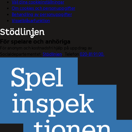
Välj dina cookieinställningar
Om cookies och personuppgifter
Behandling av personuppgifter
Visselblåsarfunktion
För spelare och anhöriga
För anonym och kostnadsfri hjälp på uppdrag av
Socialdepartementet.
Stödlinjen
. Telefon
020-81 91 00.