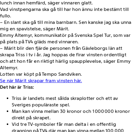
lunch innan hemfärd, säger vinnaren glatt.
Vad vinstpengarna ska gå till har hon ännu inte bestämt till
fullo.
– En slant ska gå till mina barnbarn. Sen kanske jag ska unna
mig en spavistelse, säger Märit.
Emmy Altemyr, kommunikatör på Svenska Spel Tur, som var
på plats på TV4 gläds med vinnaren.
– Märit blir den fjärde personen från Gävleborgs län att
skrapa Triss i tv i år. Jag hoppas de firar vinsten ordentligt
och att hon får en riktigt härlig spaupplevelse, säger Emmy
Altemyr.
Lotten var köpt på Tempo Sandviken.
Se när Märit skrapar fram vinsten här.
Det här är Triss:
Triss är landets mest sålda skraplotter och ett av
Sveriges populäraste spel.
Man kan vinna mellan 30 kronor och 1 000 000 kronor
direkt på skrapet.
Vid tre TV-symboler får man delta i en offentlig
dragning på TV4 där man kan vinna mellan 100 000