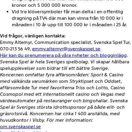
kronor och 5 000 000 kronor.
Vid tre klöversymboler får man delta i en offentlig
dragning på TV4 där man kan vinna från 10 000 kr i
månaden i 10 år upp till 100 000 kr i månaden i 25 år.
Vid frågor, vänligen kontakta:
Emmy Altemyr, Communication specialist, Svenska Spel Tur,
070-213 56 49,
emmy.altemyr@svenskaspel.se
Här kan du prenumerera på våra nyheter och blogginlägg
.
Svenska Spel är hela Sveriges spelbolag. Vi skapar hållbara
spelupplevelser som bidrar till ett bättre Sverige.
Koncernen omfattar fyra affärsområden: Sport & Casino
med välkända varumärken som Stryktipset och Oddset,
affärsområde Tur med favoriterna Triss och Lotto, Casino
Cosmopol med ett internationellt casino och Vegas med
värdeautomater på restauranger och bingohallar. Svenska
Spel är Sveriges största idrottssponsor på både elit- och
gräsrotsnivå. Koncernen har cirka 1 400 anställda, med
huvudkontor i Visby. För mer information:
om.svenskaspel.se