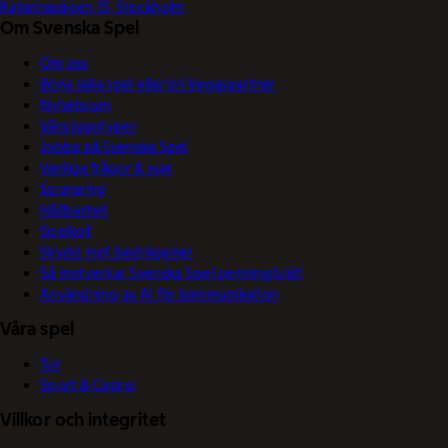
Katarinavägen 15, Stockholm
Om Svenska Spel
Om oss
Börja sälja spel eller bli Vegaspartner
Nyhetsrum
Våra logotyper
Jobba på Svenska Spel
Vanliga frågor & svar
Sponsring
Hållbarhet
Spelkoll
Skydd mot bedrägerier
Så motverkar Svenska Spel penningtvätt
Användning av AI för kommunikation
Våra spel
Tur
Sport & Casino
Villkor och integritet