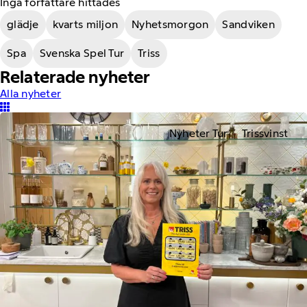
Inga författare hittades
glädje
kvarts miljon
Nyhetsmorgon
Sandviken
Spa
Svenska Spel Tur
Triss
Relaterade nyheter
Alla nyheter
Nyheter Tur
Trissvinst