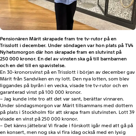
Pensionären Märit skrapade fram tre tv-rutor på en
Trisslott i december. Under söndagen var hon plats på TV4
Nyhetsmorgon där hon skrapade fram en slutvinst på
250 000 kronor. En del av vinsten ska gå till barnbarnen
och en del till en spavistelse.
En 30-kronorsvinst på en Trisslott i början av december gav
Märit från Sandviken en ny lott. Den nya lotten, som blev
liggandes på byrån i en vecka, visade tre tv-rutor och en
garanterad vinst på 100 000 kronor.
– Jag kunde inte tro att det var sant, berättar vinnaren.
Under söndagsmorgon var Märit tillsammans med dottern
på plats i Stockholm för att skrapa fram slutvinsten. Lott 39
visade en vinst på 250 000 kronor.
– Det känns jättebra! Vi firade i förskott igår med att gå på
en konsert, men nog ska vi fira idag också med en lyxig