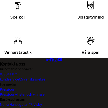
Spelkoll
Bolagstyrning
Vinnarstatistik
Våra spel
Kontakta oss
Kundtjänst och växel:
0770-11 11 11
kundservice@svenskaspel.se
För media:
Pressjour
Pressjour vinster och vinnare
Besöksadresser:
Norra Hansegatan 17, Visby