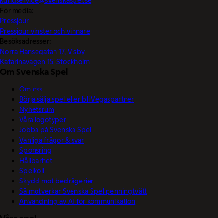
kundservice@svenskaspel.se
För media:
Pressjour
Pressjour vinster och vinnare
Besöksadresser:
Norra Hansegatan 17, Visby
Katarinavägen 15, Stockholm
Om Svenska Spel
Om oss
Börja sälja spel eller bli Vegaspartner
Nyhetsrum
Våra logotyper
Jobba på Svenska Spel
Vanliga frågor & svar
Sponsring
Hållbarhet
Spelkoll
Skydd mot bedrägerier
Så motverkar Svenska Spel penningtvätt
Användning av AI för kommunikation