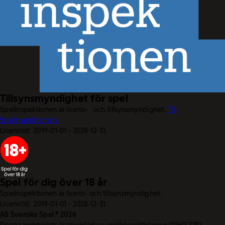
Tillsynsmyndighet för spel
Spelinspektionen är licens- och tillsynsmyndighet.
Till
Spelinspektionen.
Licenstid: 2019-01-01 - 2028-12-31.
Spel för dig över 18 år
Spelinspektionen är licens- och tillsynsmyndighet.
Licenstid: 2019-01-01 - 2028-12-31.
AB Svenska Spel © 2026
Denna webbplats är skyddad av upphovsrättslagen (1960:729).