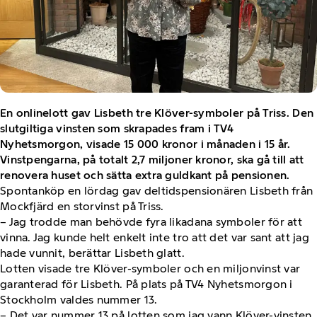
En onlinelott gav Lisbeth tre Klöver-symboler på Triss. Den
slutgiltiga vinsten som skrapades fram i TV4
Nyhetsmorgon, visade 15 000 kronor i månaden i 15 år.
Vinstpengarna, på totalt 2,7 miljoner kronor, ska gå till att
renovera huset och sätta extra guldkant på pensionen.
Spontanköp en lördag gav deltidspensionären Lisbeth från
Mockfjärd en storvinst på Triss.
– Jag trodde man behövde fyra likadana symboler för att
vinna. Jag kunde helt enkelt inte tro att det var sant att jag
hade vunnit, berättar Lisbeth glatt.
Lotten visade tre Klöver-symboler och en miljonvinst var
garanterad för Lisbeth. På plats på TV4 Nyhetsmorgon i
Stockholm valdes nummer 13.
– Det var nummer 13 på lotten som jag vann Klöver-vinsten