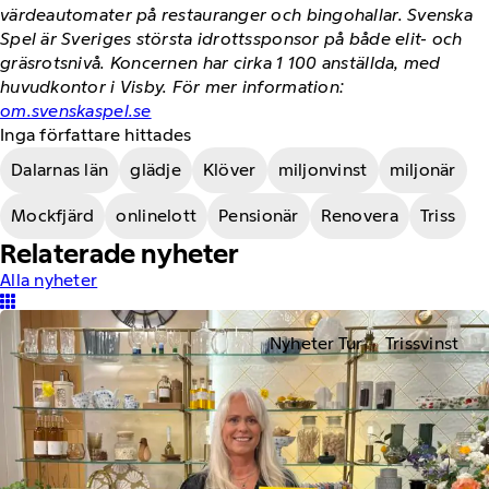
värdeautomater på restauranger och bingohallar. Svenska
Spel är Sveriges största idrottssponsor på både elit- och
gräsrotsnivå. Koncernen har cirka 1 100 anställda, med
huvudkontor i Visby. För mer information:
om.svenskaspel.se
Inga författare hittades
Dalarnas län
glädje
Klöver
miljonvinst
miljonär
Mockfjärd
onlinelott
Pensionär
Renovera
Triss
Relaterade nyheter
Alla nyheter
Nyheter Tur
Trissvinst