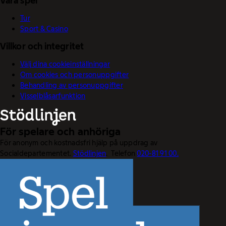
Våra spel
Tur
Sport & Casino
Villkor och integritet
Välj dina cookieinställningar
Om cookies och personuppgifter
Behandling av personuppgifter
Visselblåsarfunktion
För spelare och anhöriga
För anonym och kostnadsfri hjälp på uppdrag av
Socialdepartementet.
Stödlinjen
. Telefon
020-81 91 00.