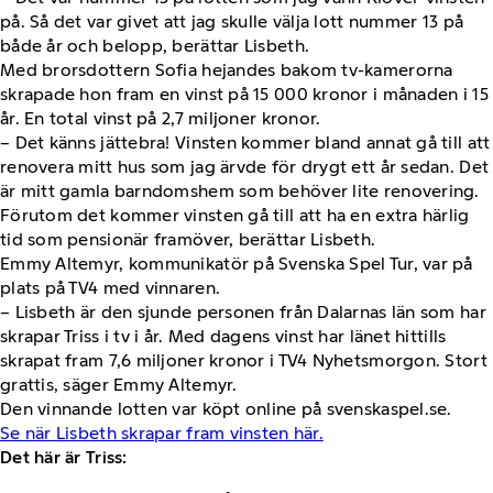
på. Så det var givet att jag skulle välja lott nummer 13 på
både år och belopp, berättar Lisbeth.
Med brorsdottern Sofia hejandes bakom tv-kamerorna
skrapade hon fram en vinst på 15 000 kronor i månaden i 15
år. En total vinst på 2,7 miljoner kronor.
– Det känns jättebra! Vinsten kommer bland annat gå till att
renovera mitt hus som jag ärvde för drygt ett år sedan. Det
är mitt gamla barndomshem som behöver lite renovering.
Förutom det kommer vinsten gå till att ha en extra härlig
tid som pensionär framöver, berättar Lisbeth.
Emmy Altemyr, kommunikatör på Svenska Spel Tur, var på
plats på TV4 med vinnaren.
– Lisbeth är den sjunde personen från Dalarnas län som har
skrapar Triss i tv i år. Med dagens vinst har länet hittills
skrapat fram 7,6 miljoner kronor i TV4 Nyhetsmorgon. Stort
grattis, säger Emmy Altemyr.
Den vinnande lotten var köpt online på svenskaspel.se.
Se när Lisbeth skrapar fram vinsten här.
Det här är Triss: