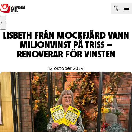
Hoppa till innehåll
Sök efter:
Sök
LISBETH FRÅN MOCKFJÄRD VANN
MILJONVINST PÅ TRISS –
RENOVERAR FÖR VINSTEN
12 oktober 2024