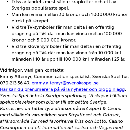
Triss är landets mest sålda skraplotter och ett av
Sveriges populäraste spel.
Man kan vinna mellan 30 kronor och 1 000 000 kronor
direkt på skrapet.
Vid tre TV-symboler får man delta i en offentlig
dragning på TV4 där man kan vinna mellan 100 000
kronor och 5 000 000 kronor.
Vid tre klöversymboler får man delta i en offentlig
dragning på TV4 där man kan vinna från 10 000 kr i
månaden i 10 år upp till 100 000 kr i månaden i 25 år.
Vid frågor, vänligen kontakta:
Emmy Altemyr, Communication specialist, Svenska Spel Tur,
070-213 56 49,
emmy.altemyr@svenskaspel.se
Här kan du prenumerera på våra nyheter och blogginlägg
.
Svenska Spel är hela Sveriges spelbolag. Vi skapar hållbara
spelupplevelser som bidrar till ett bättre Sverige.
Koncernen omfattar fyra affärsområden: Sport & Casino
med välkända varumärken som Stryktipset och Oddset,
affärsområde Tur med favoriterna Triss och Lotto, Casino
Cosmopol med ett internationellt casino och Vegas med