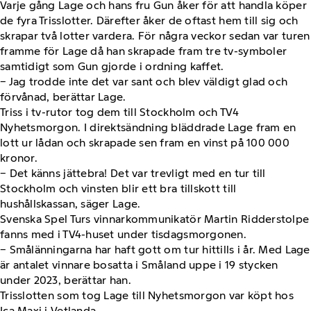
Varje gång Lage och hans fru Gun åker för att handla köper
de fyra Trisslotter. Därefter åker de oftast hem till sig och
skrapar två lotter vardera. För några veckor sedan var turen
framme för Lage då han skrapade fram tre tv-symboler
samtidigt som Gun gjorde i ordning kaffet.
− Jag trodde inte det var sant och blev väldigt glad och
förvånad, berättar Lage.
Triss i tv-rutor tog dem till Stockholm och TV4
Nyhetsmorgon. I direktsändning bläddrade Lage fram en
lott ur lådan och skrapade sen fram en vinst på 100 000
kronor.
− Det känns jättebra! Det var trevligt med en tur till
Stockholm och vinsten blir ett bra tillskott till
hushållskassan, säger Lage.
Svenska Spel Turs vinnarkommunikatör Martin Ridderstolpe
fanns med i TV4-huset under tisdagsmorgonen.
− Smålänningarna har haft gott om tur hittills i år. Med Lage
är antalet vinnare bosatta i Småland uppe i 19 stycken
under 2023, berättar han.
Trisslotten som tog Lage till Nyhetsmorgon var köpt hos
Ica Maxi i Vetlanda.