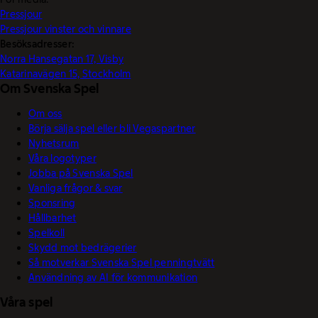
Pressjour
Pressjour vinster och vinnare
Besöksadresser:
Norra Hansegatan 17, Visby
Katarinavägen 15, Stockholm
Om Svenska Spel
Om oss
Börja sälja spel eller bli Vegaspartner
Nyhetsrum
Våra logotyper
Jobba på Svenska Spel
Vanliga frågor & svar
Sponsring
Hållbarhet
Spelkoll
Skydd mot bedrägerier
Så motverkar Svenska Spel penningtvätt
Användning av AI för kommunikation
Våra spel