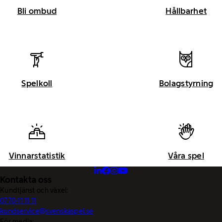
Bli ombud
Hållbarhet
Spelkoll
Bolagstyrning
Vinnarstatistik
Våra spel
Kontakta oss
Kundtjänst och växel:
0770-11 11 11
kundservice@svenskaspel.se
För media: