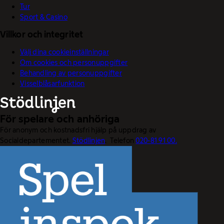
Tur
Sport & Casino
Villkor och integritet
Välj dina cookieinställningar
Om cookies och personuppgifter
Behandling av personuppgifter
Visselblåsarfunktion
För spelare och anhöriga
För anonym och kostnadsfri hjälp på uppdrag av
Socialdepartementet.
Stödlinjen
. Telefon
020-81 91 00.