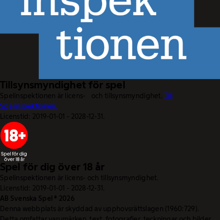
Tillsynsmyndighet för spel
Spelinspektionen är licens- och tillsynsmyndighet.
Till
Spelinspektionen.
Licenstid: 2019-01-01 - 2028-12-31.
Spel för dig över 18 år
Spelinspektionen är licens- och tillsynsmyndighet.
Licenstid: 2019-01-01 - 2028-12-31.
AB Svenska Spel © 2026
Denna webbplats är skyddad av upphovsrättslagen (1960:729).
Detta omfattar varumärken, text, fotografier, teckningar och bilder.