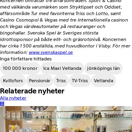
Koncernen omfattar tre affärsområden: Sport & Casino
med välkända varumärken som Stryktipset och Oddset,
affärsområde Tur med favoriterna Triss och Lotto, samt
Casino Cosmopol & Vegas med tre internationella casinon
och Vegas värdeautomater på restauranger och
bingohallar. Svenska Spel är Sveriges största
idrottssponsor på både elit- och gräsrotsnivå. Koncernen
har cirka 1 500 anställda, med huvudkontor i Visby. För mer
information:
www.svenskaspel.se
Inga författare hittades
100 000 kronor
Ica Maxi Vetlanda
jönköpings län
Kvillsfors
Pensionär
Triss
TV-Triss
Vetlanda
Relaterade nyheter
Alla nyheter
Nyheter Tur
Trissvinst