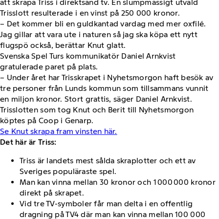
att skrapa Triss i direktsänd tv. En slumpmässigt utvald
Trisslott resulterade i en vinst på 250 000 kronor.
– Det kommer bli en guldkantad vardag med mer oxfilé.
Jag gillar att vara ute i naturen så jag ska köpa ett nytt
flugspö också, berättar Knut glatt.
Svenska Spel Turs kommunikatör Daniel Arnkvist
gratulerade paret på plats.
– Under året har Trisskrapet i Nyhetsmorgon haft besök av
tre personer från Lunds kommun som tillsammans vunnit
en miljon kronor. Stort grattis, säger Daniel Arnkvist.
Trisslotten som tog Knut och Berit till Nyhetsmorgon
köptes på Coop i Genarp.
Se Knut skrapa fram vinsten här.
Det här är Triss:
Triss är landets mest sålda skraplotter och ett av
Sveriges populäraste spel.
Man kan vinna mellan 30 kronor och 1 000 000 kronor
direkt på skrapet.
Vid tre TV-symboler får man delta i en offentlig
dragning på TV4 där man kan vinna mellan 100 000