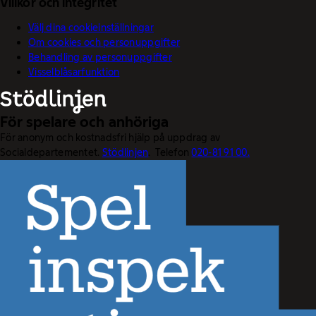
Villkor och integritet
Välj dina cookieinställningar
Om cookies och personuppgifter
Behandling av personuppgifter
Visselblåsarfunktion
För spelare och anhöriga
För anonym och kostnadsfri hjälp på uppdrag av
Socialdepartementet.
Stödlinjen
. Telefon
020-81 91 00.