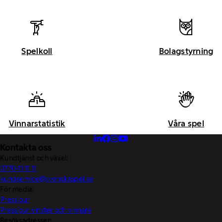
Spelkoll
Bolagstyrning
Vinnarstatistik
Våra spel
Kontakta oss
Kundtjänst och växel:
0770-11 11 11
kundservice@svenskaspel.se
För media:
Pressjour
Pressjour vinster och vinnare
Besöksadresser: