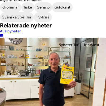
drömmar
fiske
Genarp
Guldkant
Svenska Spel Tur
TV-Triss
Relaterade nyheter
Alla nyheter
Nyheter Tur
Trissvinst