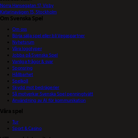
Norra Hansegatan 17, Visby
Katarinavägen 15, Stockholm
Om Svenska Spel
Om oss
Börja sälja spel eller bli Vegaspartner
Nyhetsrum
Våra logotyper
Jobba på Svenska Spel
Vanliga frågor & svar
Sponsring
Hållbarhet
Spelkoll
Skydd mot bedrägerier
Så motverkar Svenska Spel penningtvätt
Användning av AI för kommunikation
Våra spel
Tur
Sport & Casino