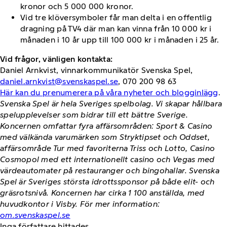
kronor och 5 000 000 kronor.
Vid tre klöversymboler får man delta i en offentlig
dragning på TV4 där man kan vinna från 10 000 kr i
månaden i 10 år upp till 100 000 kr i månaden i 25 år.
Vid frågor, vänligen kontakta:
Daniel Arnkvist, vinnarkommunikatör Svenska Spel,
daniel.arnkvist@svenskaspel.se
, 070 200 98 63
Här kan du prenumerera på våra nyheter och blogginlägg
.
Svenska Spel är hela Sveriges spelbolag. Vi skapar hållbara
spelupplevelser som bidrar till ett bättre Sverige.
Koncernen omfattar fyra affärsområden: Sport & Casino
med välkända varumärken som Stryktipset och Oddset,
affärsområde Tur med favoriterna Triss och Lotto, Casino
Cosmopol med ett internationellt casino och Vegas med
värdeautomater på restauranger och bingohallar. Svenska
Spel är Sveriges största idrottssponsor på både elit- och
gräsrotsnivå. Koncernen har cirka 1 100 anställda, med
huvudkontor i Visby. För mer information:
om.svenskaspel.se
Inga författare hittades