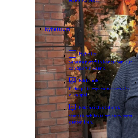
Nyhetsrum
Nyheter
Senaste nytt från koncernen, Tur
och Sport & Casino.
Bildbank
Bilder på talespersoner och våra
olika spel.
Fakta och statistik
Statistik och fakta om storvinster
genom åren.