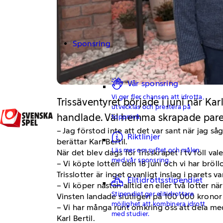
Sponsring
Vår sponsring
Vi ger fler chansen att idrotta,
Trissäventyret började i juni när Ka
utvecklas och prestera på
handlade. Väl hemma skrapade paret
toppnivå.
– Jag förstod inte att det var sant när jag s
Riktlinjer
berättar Karl Bertil.
Läs mer om syftet och målen
När det blev dags för Trisskrapet i tv föll va
med vår sponsring.
– Vi köpte lotten den 18 juni och vi har bröl
Trisslotter är inget ovanligt inslag i parets v
Elitidrottsstipendiet
– Vi köper nästan alltid en eller två lotter n
Stipendiet ger elitidrottare
Vinsten landade slutligen på 100 000 kronor o
möjlighet att kombinera idrott
– Vi har många runt omkring oss att dela med 
med studier.
Karl Bertil.