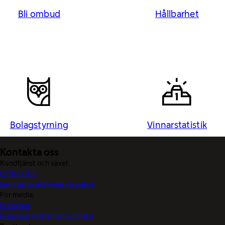
Bli ombud
Hållbarhet
Bolagstyrning
Vinnarstatistik
Kontakta oss
Kundtjänst och växel:
0770-11 11 11
kundservice@svenskaspel.se
För media:
Pressjour
Pressjour vinster och vinnare