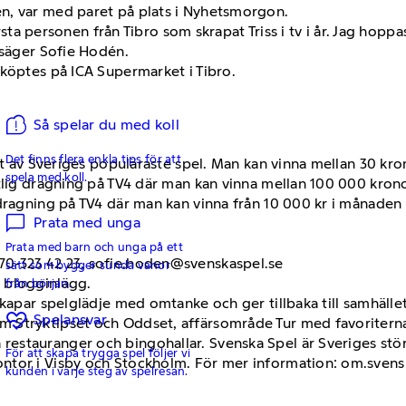
n, var med paret på plats i Nyhetsmorgon.
rsta personen från Tibro som skrapat Triss i tv i år. Jag hoppas a
 säger Sofie Hodén.
 köptes på ICA Supermarket i Tibro.
Så spelar du med koll
Det finns flera enkla tips för att
ett av Sveriges populäraste spel. Man kan vinna mellan 30 kr
spela med koll.
ntlig dragning på TV4 där man kan vinna mellan 100 000 kron
ragning på TV4 där man kan vinna från 10 000 kr i månaden i 
Prata med unga
Prata med barn och unga på ett
70-323 42 23, sofie.hoden@svenskaspel.se
sätt som bygger sunda vanor
 blogginlägg.
från början.
skapar spelglädje med omtanke och ger tillbaka till samhäll
Spelansvar
 Stryktipset och Oddset, affärsområde Tur med favoriterna 
stauranger och bingohallar. Svenska Spel är Sveriges störst
För att skapa trygga spel följer vi
ntor i Visby och Stockholm. För mer information: om.svens
kunden i varje steg av spelresan.