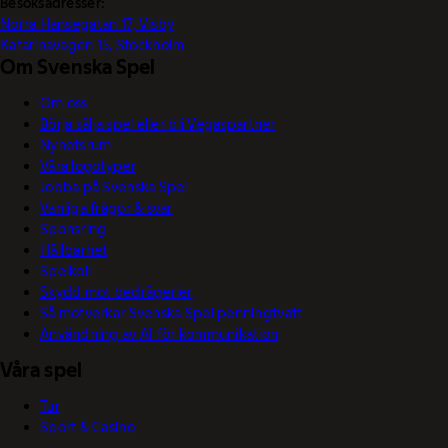
Besöksadresser:
Norra Hansegatan 17, Visby
Katarinavägen 15, Stockholm
Om Svenska Spel
Om oss
Börja sälja spel eller bli Vegaspartner
Nyhetsrum
Våra logotyper
Jobba på Svenska Spel
Vanliga frågor & svar
Sponsring
Hållbarhet
Spelkoll
Skydd mot bedrägerier
Så motverkar Svenska Spel penningtvätt
Användning av AI för kommunikation
Våra spel
Tur
Sport & Casino