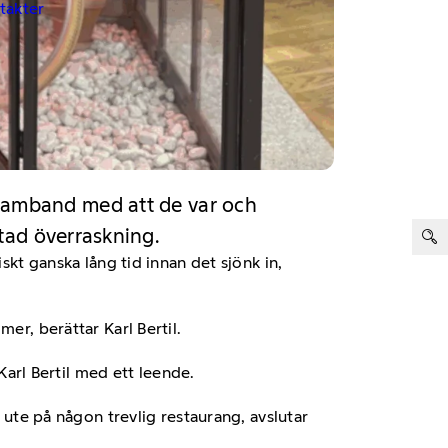
ntakter
 i samband med att de var och
ter:
tad överraskning.
skt ganska lång tid innan det sjönk in,
er, berättar Karl Bertil.
 Karl Bertil med ett leende.
g ute på någon trevlig restaurang, avslutar