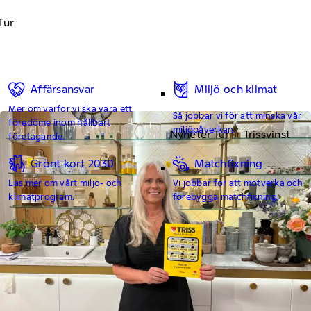
Tur
Affärsansvar
Miljö och klimat
Mer om varför vi ska vara ett
Så jobbar vi för att minska vår
föredöme inom hållbart
miljöpåverkan.
Nyheter Tur
Trissvinst
företagande.
Grönt kort 2030
Matchfixning
Läs mer om vårt miljö- och
Vi jobbar för att motverka och
klimatprogram.
förebygga matchfixning.