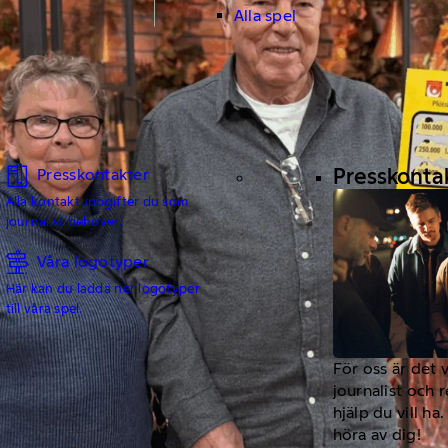
Alla spel
Presskonta
Presskontakter
Alla kontaktuppgifter du som
journalist behöver.
Våra logotyper
Här kan du ladda ner logotyper
till våra spel.
För oss är det 
journalist och 
hjälp du vill h
höra av dig!