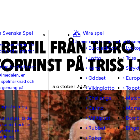
 Svenska Spel
Våra spel
 BERTIL FRÅN TIBRO
Läs mer om våra spel och affärso
ss, vad vi gör, vår
Eurojackpot
Lycko
och vad vi står för.
TORVINST PÅ TRISS I 
Lotto
Triss
mhällsrelationer
Keno
Strykt
Almedalen, en
Oddset
Europ
e spelmarknad och
3 oktober 2025
Vikinglotto
Toppt
gagemang på
Challenge
Matc
lagsstyrning
Casino
Moma
Måltipset
Bomb
r vi styrs, ta del
okument och lär
Rubbet
Bingo
yrelse och
ledning.
Poker