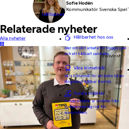
Sofie Hodén
Kommunikatör Svenska Spel 
Hållbarhet
Relaterade nyheter
Hållbarhet hos oss
Alla nyheter
Mer om vårt arbete för trygga spel
och ett hållbart samhälle.
Trissvinst
Våra klimatmål
Våra klimatmål för att bidra till en
långsiktigt hållbar framtid.
Sunda intäkter
Sunda intäkter är intäkter från
spelare med låg risk för
spelproblem.