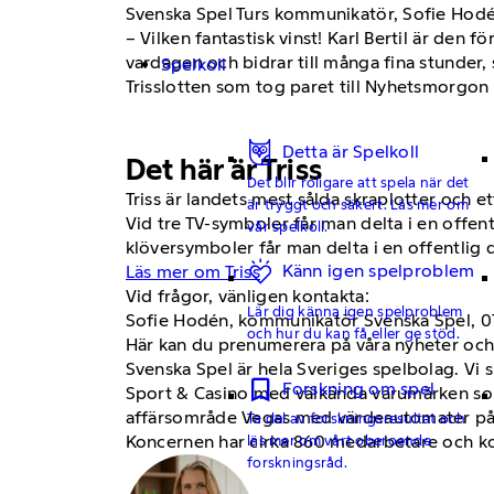
Svenska Spel Turs kommunikatör, Sofie Hodé
– Vilken fantastisk vinst! Karl Bertil är den fö
vardagen och bidrar till många fina stunder,
Spelkoll
Trisslotten som tog paret till Nyhetsmorgon
Detta är Spelkoll
Det här är Triss
Det blir roligare att spela när det
Triss är landets mest sålda skraplotter och 
är tryggt och säkert. Läs mer om
Vid tre TV-symboler får man delta i en offe
vår spelkoll.
klöversymboler får man delta i en offentlig d
Känn igen spelproblem
Läs mer om Triss
Vid frågor, vänligen kontakta:
Lär dig känna igen spelproblem
Sofie Hodén, kommunikatör Svenska Spel, 0
och hur du kan få eller ge stöd.
Här kan du prenumerera på våra nyheter och
Svenska Spel är hela Sveriges spelbolag. Vi 
Forskning om spel
Sport & Casino med välkända varumärken som
affärsområde Vegas med värdeautomater på re
Ta del av forskningsresultat och
Koncernen har cirka 860 medarbetare och ko
läs mer om vårt oberoende
forskningsråd.