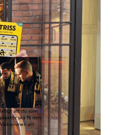
kt
viktigt att du som
redaktör ska få den
a. Välkommen att