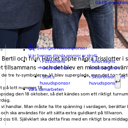
Gå till pressko
Sveriges huvudsponsor
Vi är Sveriges största sponsor av idrott.
rl Bertil och frun Harriet köpte några Trisslotter
Fotbollens
Ishockeyns
Sök ef
 tillsammans – och det blev en minst sagt ovän
huvudsponsor
huvudsponsor
åg de tre tv-symbolerna. Vi blev superglada, men det tog fakti
SOK:s
Skidförbundets
huvudsponsor
huvudsponsor
Sök
let på lott nummer 18.
Våra samarbeten
lopsdag den 18 oktober, så det kändes som ett riktigt turnumm
ardag.
är vi handlar. Man måste ha lite spänning i vardagen, berättar
ch ska användas för att sätta extra guldkant på tillvaron.
oss till. Självklart ska detta firas med en riktigt bra midda