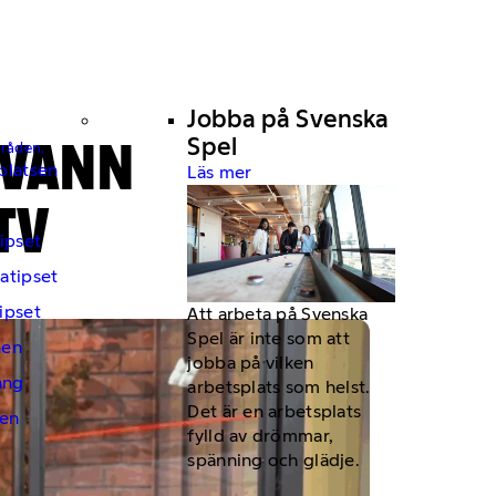
Jobba på Svenska
 VANN
Spel
mråden.
platsen
Läs mer
TV
ipset
atipset
ipset
Att arbeta på Svenska
Spel är inte som att
hen
jobba på vilken
ng
arbetsplats som helst.
Det är en arbetsplats
en
fylld av drömmar,
spänning och glädje.