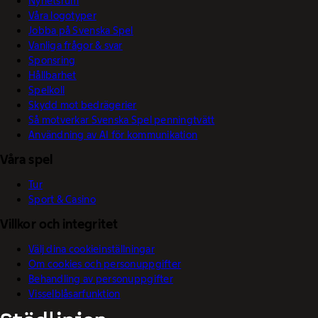
Nyhetsrum
Våra logotyper
Jobba på Svenska Spel
Vanliga frågor & svar
Sponsring
Hållbarhet
Spelkoll
Skydd mot bedrägerier
Så motverkar Svenska Spel penningtvätt
Användning av AI för kommunikation
Våra spel
Tur
Sport & Casino
Villkor och integritet
Välj dina cookieinställningar
Om cookies och personuppgifter
Behandling av personuppgifter
Visselblåsarfunktion