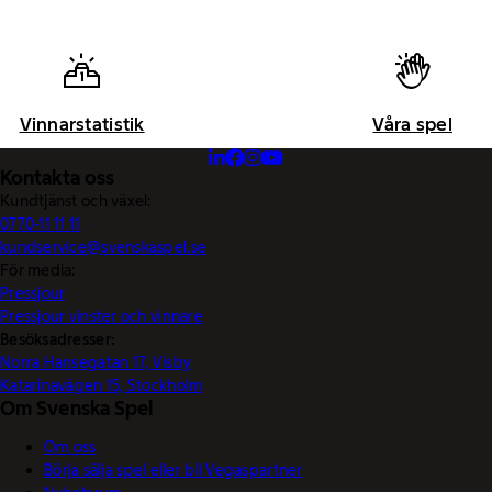
Vinnarstatistik
Våra spel
Kontakta oss
Kundtjänst och växel:
0770-11 11 11
kundservice@svenskaspel.se
För media:
Pressjour
Pressjour vinster och vinnare
Besöksadresser:
Norra Hansegatan 17, Visby
Katarinavägen 15, Stockholm
Om Svenska Spel
Om oss
Börja sälja spel eller bli Vegaspartner