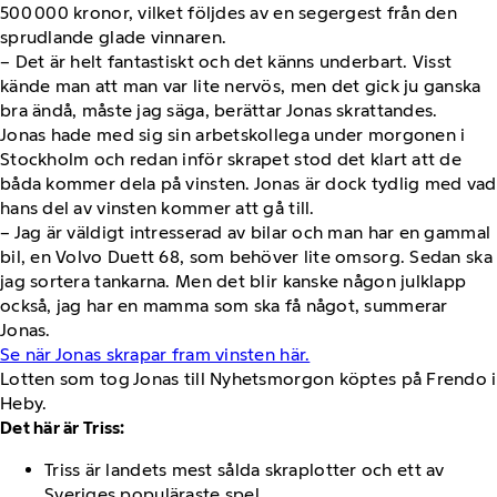
500 000 kronor, vilket följdes av en segergest från den
sprudlande glade vinnaren.
– Det är helt fantastiskt och det känns underbart. Visst
kände man att man var lite nervös, men det gick ju ganska
bra ändå, måste jag säga, berättar Jonas skrattandes.
Jonas hade med sig sin arbetskollega under morgonen i
Stockholm och redan inför skrapet stod det klart att de
båda kommer dela på vinsten. Jonas är dock tydlig med vad
hans del av vinsten kommer att gå till.
– Jag är väldigt intresserad av bilar och man har en gammal
bil, en Volvo Duett 68, som behöver lite omsorg. Sedan ska
jag sortera tankarna. Men det blir kanske någon julklapp
också, jag har en mamma som ska få något, summerar
Jonas.
Se när Jonas skrapar fram vinsten här.
Lotten som tog Jonas till Nyhetsmorgon köptes på Frendo i
Heby.
Det här är Triss:
Triss är landets mest sålda skraplotter och ett av
Sveriges populäraste spel.