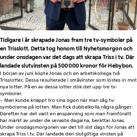
Tidigare i år skrapade Jonas fram tre tv-symboler på
en Trisslott. Detta tog honom till Nyhetsmorgon och
under onsdagen var det dags att skrapa Triss i tv. Där
landade slutvinsten på 500 000 kronor för Hebybon.
I början av juni köpte Jonas och en arbetskollega två
Trisslotter. Dessa resulterade i småvinster som löstes in mot
nya lotter. På en av dessa lotter dök det upp tre tv-
symboler.
– Man kunde knappt tro sina ögon när man såg tv-
symbolerna på lotten. Man fick dubbelkolla några gånger.
Därefter har det varit en anspänning som man framförallt
har märkt av under de senaste dagarna, berättar Jonas.
Under onsdagsmorgonen var det till sist dags för Jonas att
skrapa Triss i tv. Där landade den slutgiltiga vinsten på