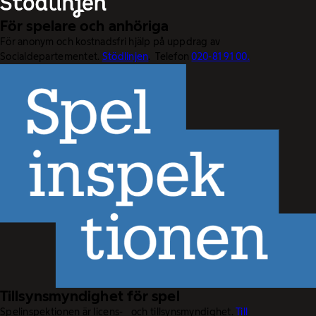
För spelare och anhöriga
För anonym och kostnadsfri hjälp på uppdrag av
Socialdepartementet.
Stödlinjen
. Telefon
020-81 91 00.
Tillsynsmyndighet för spel
Spelinspektionen är licens- och tillsynsmyndighet.
Till