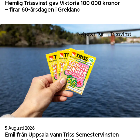
Hemlig Trissvinst gav Viktoria 100 000 kronor
– firar 60-årsdagen i Grekland
Nyheter Tur
Trissvinst
5 Augusti 2026
Emil från Uppsala vann Triss Semestervinsten