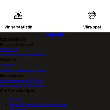
Vinnarstatistik
Våra spel
Kontakta oss
Kundtjänst och växel:
0770-11 11 11
kundservice@svenskaspel.se
För media:
Pressjour
Pressjour vinster och vinnare
Besöksadresser:
Norra Hansegatan 17, Visby
Katarinavägen 15, Stockholm
Om Svenska Spel
Om oss
Börja sälja spel eller bli Vegaspartner
Nyhetsrum