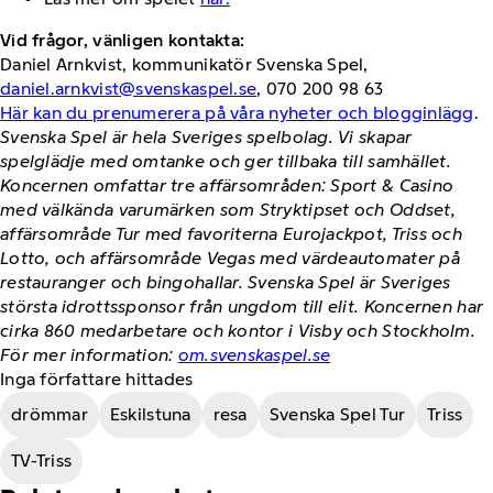
Vid frågor, vänligen kontakta:
Daniel Arnkvist, kommunikatör Svenska Spel,
daniel.arnkvist@svenskaspel.se
, 070 200 98 63
Här kan du prenumerera på våra nyheter och blogginlägg
.
Svenska Spel är hela Sveriges spelbolag. Vi skapar
spelglädje med omtanke och ger tillbaka till samhället.
Koncernen omfattar tre affärsområden: Sport & Casino
med välkända varumärken som Stryktipset och Oddset,
affärsområde Tur med favoriterna Eurojackpot, Triss och
Lotto, och affärsområde Vegas med värdeautomater på
restauranger och bingohallar. Svenska Spel är Sveriges
största idrottssponsor från ungdom till elit. Koncernen har
cirka 860 medarbetare och kontor i Visby och Stockholm.
För mer information:
om.svenskaspel.se
Inga författare hittades
drömmar
Eskilstuna
resa
Svenska Spel Tur
Triss
TV-Triss