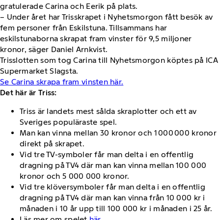
gratulerade Carina och Eerik på plats.
– Under året har Trisskrapet i Nyhetsmorgon fått besök av
fem personer från Eskilstuna. Tillsammans har
eskilstunaborna skrapat fram vinster för 9,5 miljoner
kronor, säger Daniel Arnkvist.
Trisslotten som tog Carina till Nyhetsmorgon köptes på ICA
Supermarket Slagsta.
Se Carina skrapa fram vinsten här.
Det här är Triss:
Triss är landets mest sålda skraplotter och ett av
Sveriges populäraste spel.
Man kan vinna mellan 30 kronor och 1 000 000 kronor
direkt på skrapet.
Vid tre TV-symboler får man delta i en offentlig
dragning på TV4 där man kan vinna mellan 100 000
kronor och 5 000 000 kronor.
Vid tre klöversymboler får man delta i en offentlig
dragning på TV4 där man kan vinna från 10 000 kr i
månaden i 10 år upp till 100 000 kr i månaden i 25 år.
Läs mer om spelet
här.