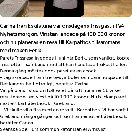
Carina från Eskilstuna var onsdagens Trissgäst i TV4
Nyhetsmorgon. Vinsten landade på 100 000 kronor
och nu planeras en resa till Karpathos tillsammans
med maken Eerik.
Parets Trissresa inleddes i juni när Eerik, som vanligt, köpte
Trisslotter i samband med att han handlade frukostfrallor.
Denna gång möttes dock paret av en chock.
– Jag skrapade fram tre tv-symboler och bara hoppade till.
Det kändes helt otroligt, berättar Carina.
Väl på plats i studion föll valet på lott nummer 56 vilket
resulterade i en vinst på 100 000 kronor. Nu blickar paret
mot ett kärt återbesök i Grekland.
– Vi skulle vilja fira med en resa till Karpathos! Vi har varit i
Grekland många gånger och ser fram emot ett återbesök,
berättar Carina.
Svenska Spel Turs kommunikatör Daniel Arnkvist