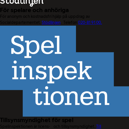
För spelare och anhöriga
För anonym och kostnadsfri hjälp på uppdrag av
Socialdepartementet.
Stödlinjen
. Telefon
020-81 91 00.
Tillsynsmyndighet för spel
Spelinspektionen är licens- och tillsynsmyndighet.
Till