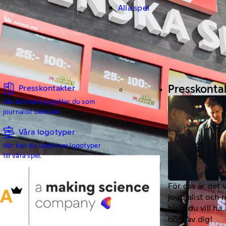
Alla spel
Presskonta
Presskontakter
Alla kontaktuppgifter du som
journalist behöver.
Våra logotyper
Här kan du ladda ner logotyper
till våra spel.
För oss är det 
journalist och 
hjälp du vill h
höra av dig!