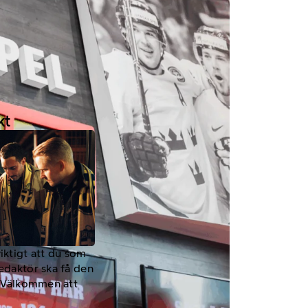
kt
viktigt att du som
redaktör ska få den
a. Välkommen att