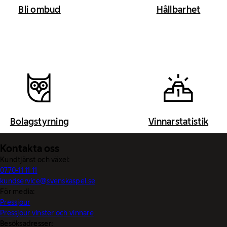
Bli ombud
Hållbarhet
Bolagstyrning
Vinnarstatistik
Kontakta oss
Kundtjänst och växel:
0770-11 11 11
kundservice@svenskaspel.se
För media:
Pressjour
Pressjour vinster och vinnare
Besöksadresser: