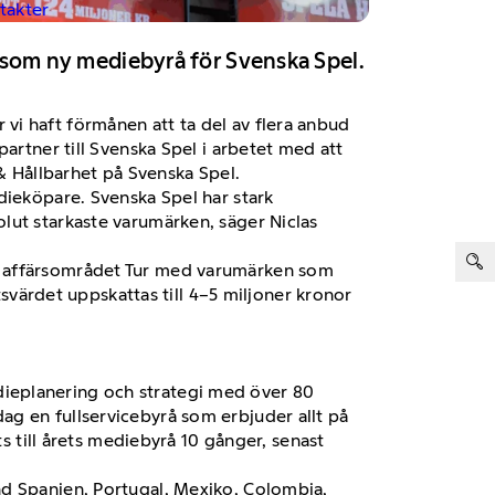
ntakter
et som ny mediebyrå för Svenska Spel.
vi haft förmånen att ta del av flera anbud
artner till Svenska Spel i arbetet med att
 Hållbarhet på Svenska Spel.
dieköpare. Svenska Spel har stark
lut starkaste varumärken, säger Niclas
ter:
mt affärsområdet Tur med varumärken som
tsvärdet uppskattas till 4–5 miljoner kronor
ieplanering och strategi med över 80
ag en fullservicebyrå som erbjuder allt på
ts till årets mediebyrå 10 gånger, senast
nd Spanien, Portugal, Mexiko, Colombia,