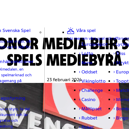
 Svenska Spel
Våra spel
ONOR MEDIA BLIR 
Läs mer om våra spel och affärso
ss, vad vi gör, vår
Eurojackpot
Lycko
och vad vi står för.
SPELS MEDIEBYRÅ
Lotto
Triss
mhällsrelationer
Keno
Strykt
Almedalen, en
Oddset
Europ
e spelmarknad och
23 februari 2024
Vikinglotto
Toppt
gagemang på
Challenge
Matc
lagsstyrning
Casino
Moma
Måltipset
Bomb
r vi styrs, ta del
okument och lär
Rubbet
Bingo
yrelse och
ledning.
Poker