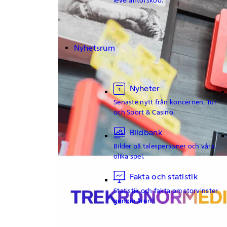
Nyhetsrum
Nyheter
Senaste nytt från koncernen, Tur
och Sport & Casino.
Bildbank
Bilder på talespersoner och våra
olika spel.
Fakta och statistik
Statistik och fakta om storvinster
genom åren.