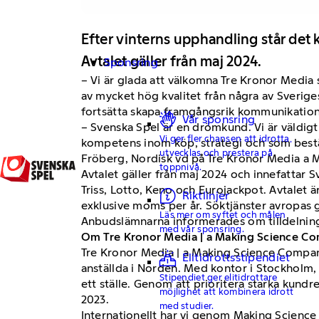
Efter vinterns upphandling står det 
Avtalet gäller från maj 2024.
Sponsring
– Vi är glada att välkomna Tre Kronor Media
av mycket hög kvalitet från några av Sverige
fortsätta skapa framgångsrik kommunikation
Vår sponsring
– Svenska Spel är en drömkund. Vi är väldigt
Vi ger fler chansen att idrotta,
kompetens inom köp, strategi och som bestäl
utvecklas och prestera på
Fröberg, Nordisk vd på Tre Kronor Media a
toppnivå.
Avtalet gäller från maj 2024 och innefatta
Triss, Lotto, Keno och Eurojackpot. Avtalet ä
Riktlinjer
exklusive moms per år. Söktjänster avropas
Läs mer om syftet och målen
Anbudslämnarna informerades om tilldelning
med vår sponsring.
Om Tre Kronor Media | a Making Science C
Tre Kronor Media | a Making Science Compan
Elitidrottsstipendiet
anställda i Norden. Med kontor i Stockholm,
Stipendiet ger elitidrottare
ett ställe. Genom att prioritera starka kundr
möjlighet att kombinera idrott
2023.
med studier.
Internationellt har vi genom Making Science