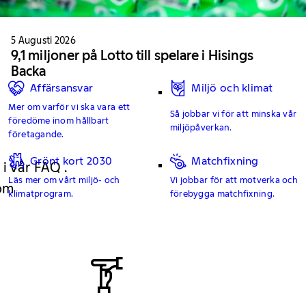
5 Augusti 2026
9,1 miljoner på Lotto till spelare i Hisings
Backa
Affärsansvar
Miljö och klimat
Mer om varför vi ska vara ett
Så jobbar vi för att minska vår
föredöme inom hållbart
miljöpåverkan.
företagande.
Grönt kort 2030
Matchfixning
 i vår FAQ .
Läs mer om vårt miljö- och
Vi jobbar för att motverka och
 om
klimatprogram.
förebygga matchfixning.