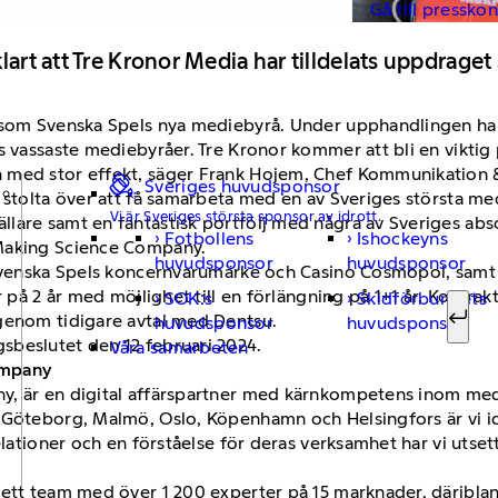
Gå till pressko
klart att Tre Kronor Media har tilldelats uppdrag
 som Svenska Spels nya mediebyrå. Under upphandlingen har 
s vassaste mediebyråer. Tre Kronor kommer att bli en viktig p
 med stor effekt, säger Frank Hojem, Chef Kommunikation &
Sveriges huvudsponsor
 stolta över att få samarbeta med en av Sveriges största me
Vi är Sveriges största sponsor av idrott.
lare samt en fantastisk portfölj med några av Sveriges abso
Fotbollens
Ishockeyns
Sök ef
 Making Science Company.
huvudsponsor
huvudsponsor
r Svenska Spels koncernvarumärke och Casino Cosmopol, sa
r på 2 år med möjlighet till en förlängning på 1+1 år. Kontrak
SOK:s
Skidförbundets
 genom tidigare avtal med Dentsu.
huvudsponsor
huvudsponsor
Sök
sbeslutet den 12 februari 2024.
Våra samarbeten
ompany
y, är en digital affärspartner med kärnkompetens inom med
 Göteborg, Malmö, Oslo, Köpenhamn och Helsingfors är vi id
elationer och en förståelse för deras verksamhet har vi utset
 ett team med över 1 200 experter på 15 marknader, däribla