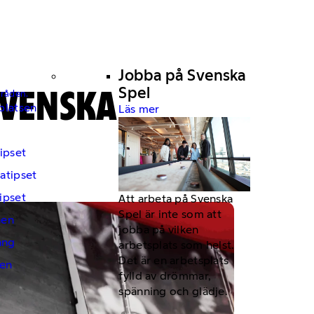
Jobba på Svenska
SVENSKA
Spel
mråden.
platsen
Läs mer
ipset
atipset
ipset
Att arbeta på Svenska
Spel är inte som att
hen
jobba på vilken
ng
arbetsplats som helst.
Det är en arbetsplats
en
fylld av drömmar,
spänning och glädje.