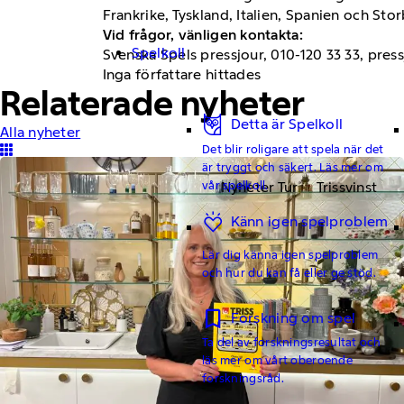
Frankrike, Tyskland, Italien, Spanien och Sto
Vid frågor, vänligen kontakta:
Spelkoll
Svenska Spels pressjour, 010-120 33 33, pre
Inga författare hittades
Relaterade nyheter
Detta är Spelkoll
Alla nyheter
Det blir roligare att spela när det
är tryggt och säkert. Läs mer om
vår spelkoll.
Nyheter Tur
Trissvinst
Känn igen spelproblem
Lär dig känna igen spelproblem
och hur du kan få eller ge stöd.
Forskning om spel
Ta del av forskningsresultat och
läs mer om vårt oberoende
forskningsråd.