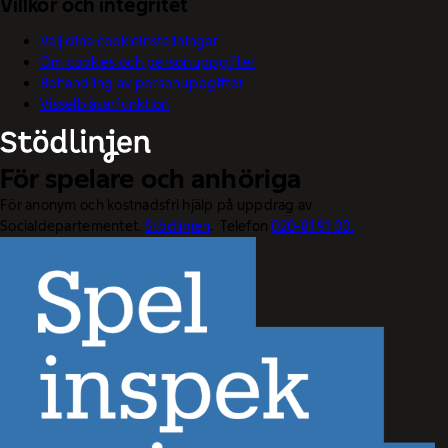
Villkor och integritet
Välj dina cookieinställningar
Om cookies och personuppgifter
Behandling av personuppgifter
Visselblåsarfunktion
För spelare och anhöriga
För anonym och kostnadsfri hjälp på uppdrag av
Socialdepartementet.
Stödlinjen
. Telefon
020-81 91 00.