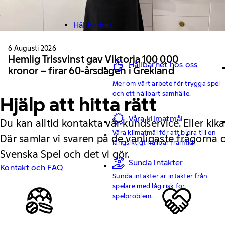
Hållbarhet
6 Augusti 2026
Hemlig Trissvinst gav Viktoria 100 000
Hållbarhet hos oss
kronor – firar 60-årsdagen i Grekland
Mer om vårt arbete för trygga spel
och ett hållbart samhälle.
Hjälp att hitta rätt
Våra klimatmål
Du kan alltid kontakta vår kundservice. Eller kika
Våra klimatmål för att bidra till en
Där samlar vi svaren på de vanligaste frågorna
långsiktigt hållbar framtid.
Svenska Spel och det vi gör.
Sunda intäkter
Kontakt och FAQ
Sunda intäkter är intäkter från
spelare med låg risk för
spelproblem.