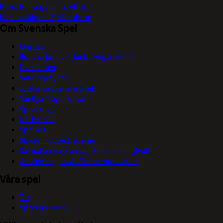
Norra Hansegatan 17, Visby
Katarinavägen 15, Stockholm
Om Svenska Spel
Om oss
Börja sälja spel eller bli Vegaspartner
Nyhetsrum
Våra logotyper
Jobba på Svenska Spel
Vanliga frågor & svar
Sponsring
Hållbarhet
Spelkoll
Skydd mot bedrägerier
Så motverkar Svenska Spel penningtvätt
Användning av AI för kommunikation
Våra spel
Tur
Sport & Casino