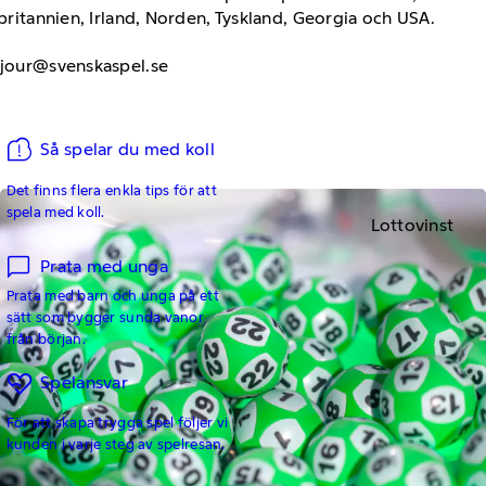
rbritannien, Irland, Norden, Tyskland, Georgia och USA.
ssjour@svenskaspel.se
Så spelar du med koll
Det finns flera enkla tips för att
spela med koll.
Lottovinst
Prata med unga
Prata med barn och unga på ett
sätt som bygger sunda vanor
från början.
Spelansvar
För att skapa trygga spel följer vi
kunden i varje steg av spelresan.