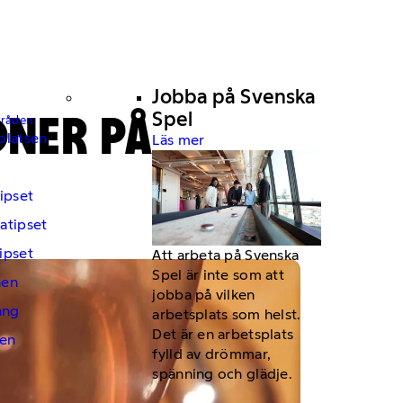
Jobba på Svenska
ONER PÅ
Spel
mråden.
platsen
Läs mer
ipset
atipset
ipset
Att arbeta på Svenska
Spel är inte som att
hen
jobba på vilken
ng
arbetsplats som helst.
Det är en arbetsplats
en
fylld av drömmar,
spänning och glädje.