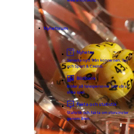
Nyhetsrum
Nyheter
Senaste nytt från koncernen, Tur
och Sport & Casino.
Bildbank
Bilder på talespersoner och våra
olika spel.
Fakta och statistik
Statistik och fakta om storvinster
genom åren.