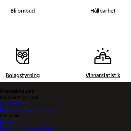
Bli ombud
Hållbarhet
Bolagstyrning
Vinnarstatistik
Kontakta oss
Kundtjänst och växel:
0770-11 11 11
kundservice@svenskaspel.se
För media:
Pressjour
Pressjour vinster och vinnare