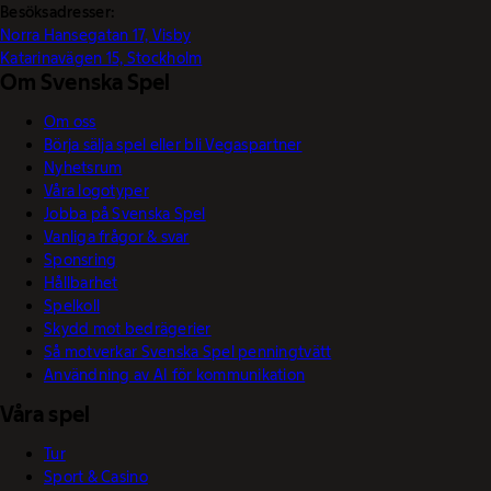
Besöksadresser:
Norra Hansegatan 17, Visby
Katarinavägen 15, Stockholm
Om Svenska Spel
Om oss
Börja sälja spel eller bli Vegaspartner
Nyhetsrum
Våra logotyper
Jobba på Svenska Spel
Vanliga frågor & svar
Sponsring
Hållbarhet
Spelkoll
Skydd mot bedrägerier
Så motverkar Svenska Spel penningtvätt
Användning av AI för kommunikation
Våra spel
Tur
Sport & Casino