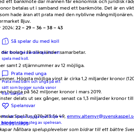
d ett bankmöte där mannen får ekonomisk och juridisk rådg
kronor betalas ut i samband med ett bankmöte. Det är en vik
 som hade äran att prata med den nyblivne mångmiljonären.
ermarket Bjuv.
r 2024:
22 – 29 – 36 – 38 – 43
Så spelar du med koll
 där bolag i 18 olika länder samarbetar.
Det finns flera enkla tips för att
spela med koll.
er samt 2 stjärnnummer av 12 möjliga.
Prata med unga
nnummer. Högsta möjliga vinst är cirka 1,2 miljarder kronor (1
Prata med barn och unga på ett
sätt som bygger sunda vanor
, den högsta på 562 miljoner kronor i mars 2019.
från början.
ster delats ut sex gånger, senast ca 1,3 miljarder kronor till
Spelansvar
nska Spel Tur, 070-213 56 49,
emmy.altemyr@svenskaspel.s
För att skapa trygga spel följer vi
h blogginlägg
.
kunden i varje steg av spelresan.
kapar hållbara spelupplevelser som bidrar till ett bättre Sv