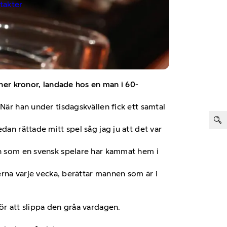
ntakter
oner kronor, landade hos en man i 60-
När han under tisdagskvällen fick ett samtal
ter:
dan rättade mitt spel såg jag ju att det var
ten som en svensk spelare har kammat hem i
derna varje vecka, berättar mannen som är i
ör att slippa den gråa vardagen.