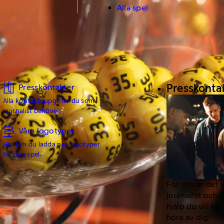
Alla spel
Presskonta
Presskontakter
Alla kontaktuppgifter du som
journalist behöver.
Våra logotyper
Här kan du ladda ner logotyper
till våra spel.
För oss är det 
journalist och 
hjälp du vill h
höra av dig!