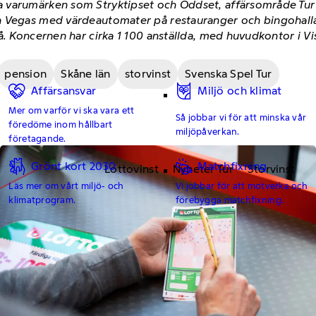
 varumärken som Stryktipset och Oddset, affärsområde Tur m
 Vegas med värdeautomater på restauranger och bingohallar
å. Koncernen har cirka 1 100 anställda, med huvudkontor i V
pension
Skåne län
storvinst
Svenska Spel Tur
Affärsansvar
Miljö och klimat
Mer om varför vi ska vara ett
Så jobbar vi för att minska vår
föredöme inom hållbart
miljöpåverkan.
företagande.
Grönt kort 2030
Matchfixning
Lottovinst
Nyheter Tur
Storvinst
Läs mer om vårt miljö- och
Vi jobbar för att motverka och
klimatprogram.
förebygga matchfixning.