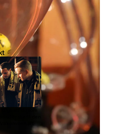
kt
viktigt att du som
redaktör ska få den
a. Välkommen att