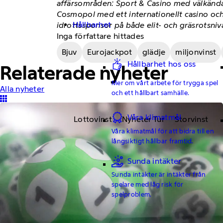
affärsområden: Sport & Casino med välkända
Cosmopol med ett internationellt casino och
Hållbarhet
idrottssponsor på både elit- och gräsrotsniv
Inga författare hittades
Bjuv
Eurojackpot
glädje
miljonvinst
Hållbarhet hos oss
Relaterade nyheter
Mer om vårt arbete för trygga spel
Alla nyheter
och ett hållbart samhälle.
Våra klimatmål
Lottovinst
Nyheter Tur
Storvinst
Våra klimatmål för att bidra till en
långsiktigt hållbar framtid.
Sunda intäkter
Sunda intäkter är intäkter från
spelare med låg risk för
spelproblem.