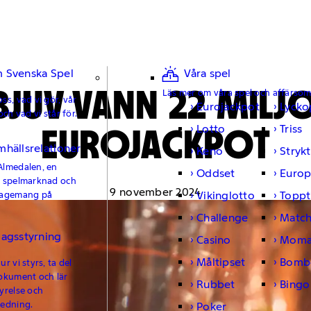
 Svenska Spel
Våra spel
BJUV VANN 22 MILJ
Läs mer om våra spel och affärso
ss, vad vi gör, vår
Eurojackpot
Lycko
och vad vi står för.
EUROJACKPOT
Lotto
Triss
mhällsrelationer
Keno
Strykt
Almedalen, en
Oddset
Europ
e spelmarknad och
9 november 2024
Vikinglotto
Toppt
gagemang på
Challenge
Matc
lagsstyrning
Casino
Moma
Måltipset
Bomb
r vi styrs, ta del
okument och lär
Rubbet
Bingo
yrelse och
ledning.
Poker