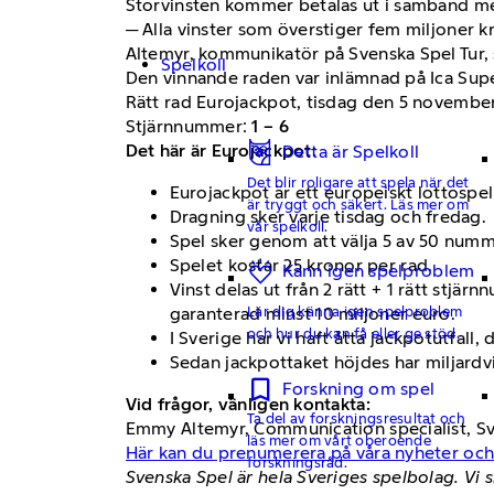
Storvinsten kommer betalas ut i samband me
─ Alla vinster som överstiger fem miljoner 
Altemyr, kommunikatör på Svenska Spel Tur,
Spelkoll
Den vinnande raden var inlämnad på Ica Sup
Rätt rad Eurojackpot, tisdag den 5 novembe
Stjärnnummer:
1 – 6
Det här är Eurojackpot:
Detta är Spelkoll
Det blir roligare att spela när det
Eurojackpot är ett europeiskt lottospel
är tryggt och säkert. Läs mer om
Dragning sker varje tisdag och fredag.
vår spelkoll.
Spel sker genom att välja 5 av 50 numm
Spelet kostar 25 kronor per rad.
Känn igen spelproblem
Vinst delas ut från 2 rätt + 1 rätt stjär
Lär dig känna igen spelproblem
garanterad minst 10 miljoner euro.
och hur du kan få eller ge stöd.
I Sverige har vi haft åtta jackpotutfall
Sedan jackpottaket höjdes har miljardvin
Forskning om spel
Vid frågor, vänligen kontakta:
Ta del av forskningsresultat och
Emmy Altemyr, Communication specialist, Sve
läs mer om vårt oberoende
Här kan du prenumerera på våra nyheter oc
forskningsråd.
Svenska Spel är hela Sveriges spelbolag. Vi s