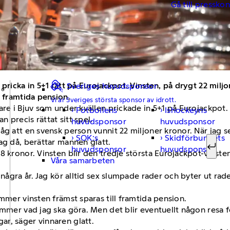
Gå till pressko
 pricka in 5+1 rätt på Eurojackpot. Vinsten, på drygt 22 milj
Sveriges huvudsponsor
n framtida pension.
Vi är Sveriges största sponsor av idrott.
are i Bjuv som under kvällen prickade in 5+1 på Eurojackpot. 
Fotbollens
Ishockeyns
Sök ef
 precis rättat sitt spel.
huvudsponsor
huvudsponsor
g att en svensk person vunnit 22 miljoner kronor. När jag se
SOK:s
Skidförbundets
ag då, berättar mannen glatt.
huvudsponsor
huvudsponsor
Sök
38 kronor. Vinsten blir den tredje största Eurojackpot-vins
Våra samarbeten
 några år. Jag kör alltid sex slumpade rader och byter ut ra
mmer vinsten främst sparas till framtida pension.
ämmer vad jag ska göra. Men det blir eventuellt någon resa f
r, säger vinnaren glatt.