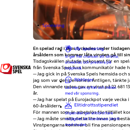
Sponsring
En spelad rad i Bjuv lyckades under tisdagen
Vår sponsring
årsåldern som kommer låta vinsten gå till si
Vi ger fler chansen att idrotta,
Tisdagskvällen slutade lyckosamt för en spel
utvecklas och prestera på
från Svenska Spel Turs kommunikatör hade han
toppnivå.
─ Jag gick in på Svenska Spels hemsida och så
Riktlinjer
jag som var den personen. Äntligen, tänkte j
Den vinnande raden gav en vinst på 22 681 1
Läs mer om syftet och målen
år.
med vår sponsring.
─ Jag har spelat på Eurojackpot varje vecka i
Elitidrottsstipendiet
60-årsåldern.
För mannen som är arbetslös för tillfället ko
Stipendiet ger elitidrottare
─ Jag måste smälta detta lite innan jag best
möjlighet att kombinera idrott
med studier.
Vinstpengarna kommer bli fina pensionspenga