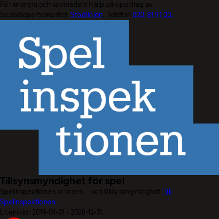
För anonym och kostnadsfri hjälp på uppdrag av
Socialdepartementet.
Stödlinjen
. Telefon
020-81 91 00.
Tillsynsmyndighet för spel
Spelinspektionen är licens- och tillsynsmyndighet.
Till
Spelinspektionen.
Licenstid: 2019-01-01 - 2028-12-31.