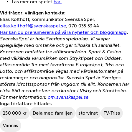
Läs mer om spelet
här.
Vid frågor, vänligen kontakta:
Elias Kolthoff, kommunikatör Svenska Spel,
elias.kolthoff@svenskaspel.se
, 070 035 53 44
Här kan du prenumerera på våra nyheter och blogginlägg
.
Svenska Spel är hela Sveriges spelbolag. Vi skapar
spelglädje med omtanke och ger tillbaka till samhället.
Koncernen omfattar tre affärsområden: Sport & Casino
med välkända varumärken som Stryktipset och Oddset,
affärsområde Tur med favoriterna Eurojackpot, Triss och
Lotto, och affärsområde Vegas med värdeautomater på
restauranger och bingohallar. Svenska Spel är Sveriges
största idrottssponsor från ungdom till elit. Koncernen har
cirka 860 medarbetare och kontor i Visby och Stockholm.
För mer information:
om.svenskaspel.se
Inga författare hittades
250 000 kr
Dela med familjen
storvinst
TV-Triss
Vännäs