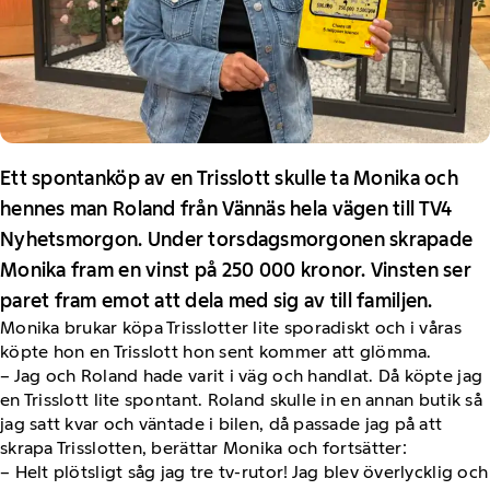
Ett spontanköp av en Trisslott skulle ta Monika och
hennes man Roland från Vännäs hela vägen till TV4
Nyhetsmorgon. Under torsdagsmorgonen skrapade
Monika fram en vinst på 250 000 kronor. Vinsten ser
paret fram emot att dela med sig av till familjen.
Monika brukar köpa Trisslotter lite sporadiskt och i våras
köpte hon en Trisslott hon sent kommer att glömma.
– Jag och Roland hade varit i väg och handlat. Då köpte jag
en Trisslott lite spontant. Roland skulle in en annan butik så
jag satt kvar och väntade i bilen, då passade jag på att
skrapa Trisslotten, berättar Monika och fortsätter:
– Helt plötsligt såg jag tre tv-rutor! Jag blev överlycklig och