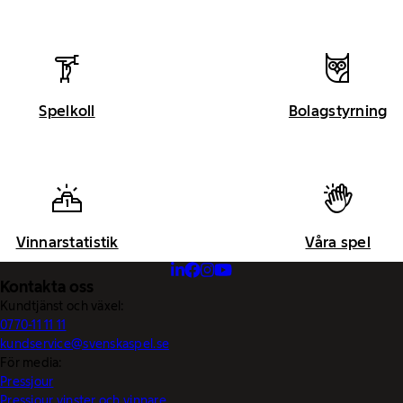
Spelkoll
Bolagstyrning
Vinnarstatistik
Våra spel
Kontakta oss
Kundtjänst och växel:
0770-11 11 11
kundservice@svenskaspel.se
För media:
Pressjour
Pressjour vinster och vinnare