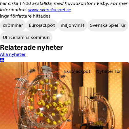
har cirka 1 400 anställda, med huvudkontor i Visby. För mer
information:
www.svenskaspel.se
Inga författare hittades
drömmar
Eurojackpot
miljonvinst
Svenska Spel Tur
Ulricehamns kommun
Relaterade nyheter
Alla nyheter
Eurojackpot
Nyheter Tur