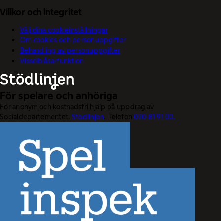
Villkor och integritet
Välj dina cookieinställningar
Om cookies och personuppgifter
Behandling av personuppgifter
Visselblåsarfunktion
För spelare och anhöriga
För anonym och kostnadsfri hjälp på uppdrag av
Socialdepartementet.
Stödlinjen
. Telefon
020-81 91 00.