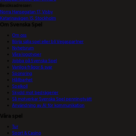
Besöksadresser:
Norra Hansegatan 17, Visby
Katarinavägen 15, Stockholm
Om Svenska Spel
Om oss
Börja sälja spel eller bli Vegaspartner
Nyhetsrum
Våra logotyper
Jobba på Svenska Spel
Vanliga frågor & svar
Sponsring
Hållbarhet
Spelkoll
Skydd mot bedrägerier
Så motverkar Svenska Spel penningtvätt
Användning av AI för kommunikation
Våra spel
Tur
Sport & Casino