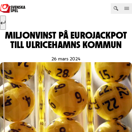
Hoppa till innehåll
Sök efter:
Sök
MILJONVINST PÅ EUROJACKPOT
TILL ULRICEHAMNS KOMMUN
26 mars 2024