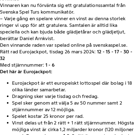
Vinnaren kan nu förvänta sig ett gratulationssamtal från
Svenska Spel Turs kommunikatör.
– Varje gång en spelare vinner en vinst av denna storlek
ringer vi upp för att gratulera. Samtalen är alltid lika
speciella och kan bjuda både glädjetårar och glädjetjut,
berättar Daniel Arnkvist.
Den vinnande raden var spelad online på svenskaspel.se.
Rätt rad Eurojackpot, tisdag 26 mars 2024:
12 - 15 - 17 - 30 -
32
Med stjärnnummer:
1 - 6
Det här är Eurojackpot:
Eurojackpot är ett europeiskt lottospel där bolag i 18
olika länder samarbetar.
Dragning sker varje tisdag och fredag.
Spel sker genom att välja 5 av 50 nummer samt 2
stjärnnummer av 12 möjliga.
Spelet kostar 25 kronor per rad.
Vinst delas ut från 2 rätt + 1 rätt stjärnnummer. Högsta
möjliga vinst är cirka 1,2 miljarder kronor (120 miljoner