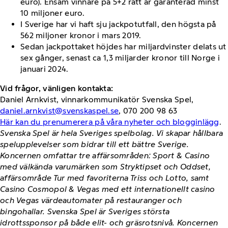
euro). Ensam vinnare på 5+2 rätt är garanterad minst
10 miljoner euro.
I Sverige har vi haft sju jackpotutfall, den högsta på
562 miljoner kronor i mars 2019.
Sedan jackpottaket höjdes har miljardvinster delats ut
sex gånger, senast ca 1,3 miljarder kronor till Norge i
januari 2024.
Vid frågor, vänligen kontakta:
Daniel Arnkvist, vinnarkommunikatör Svenska Spel,
daniel.arnkvist@svenskaspel.se
, 070 200 98 63
Här kan du prenumerera på våra nyheter och blogginlägg
.
Svenska Spel är hela Sveriges spelbolag. Vi skapar hållbara
spelupplevelser som bidrar till ett bättre Sverige.
Koncernen omfattar tre affärsområden: Sport & Casino
med välkända varumärken som Stryktipset och Oddset,
affärsområde Tur med favoriterna Triss och Lotto, samt
Casino Cosmopol & Vegas med ett internationellt casino
och Vegas värdeautomater på restauranger och
bingohallar. Svenska Spel är Sveriges största
idrottssponsor på både elit- och gräsrotsnivå. Koncernen