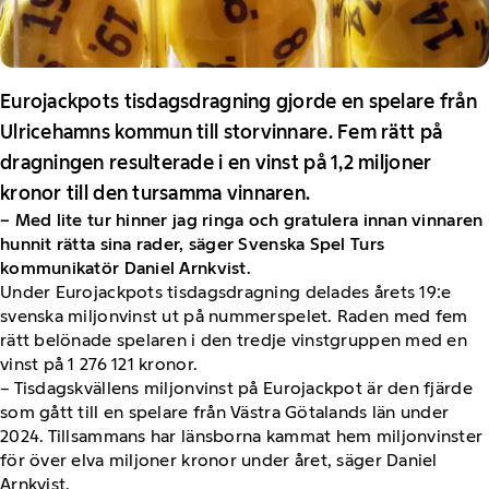
Eurojackpots tisdagsdragning gjorde en spelare från
Ulricehamns kommun till storvinnare. Fem rätt på
dragningen resulterade i en vinst på 1,2 miljoner
kronor till den tursamma vinnaren.
– Med lite tur hinner jag ringa och gratulera innan vinnaren
hunnit rätta sina rader, säger Svenska Spel Turs
kommunikatör Daniel Arnkvist.
Under Eurojackpots tisdagsdragning delades årets 19:e
svenska miljonvinst ut på nummerspelet. Raden med fem
rätt belönade spelaren i den tredje vinstgruppen med en
vinst på 1 276 121 kronor.
– Tisdagskvällens miljonvinst på Eurojackpot är den fjärde
som gått till en spelare från Västra Götalands län under
2024. Tillsammans har länsborna kammat hem miljonvinster
för över elva miljoner kronor under året, säger Daniel
Arnkvist.