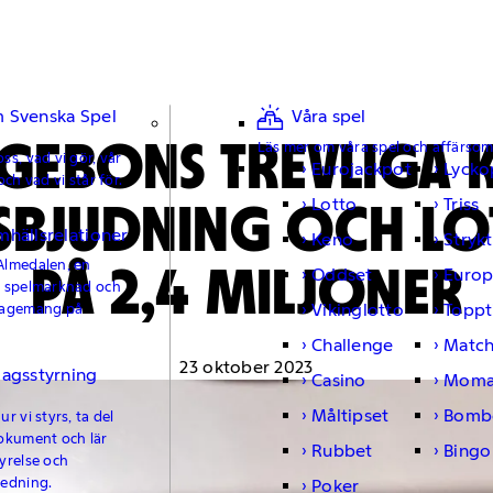
 Svenska Spel
Våra spel
NGEBONS TREVLIGA K
Läs mer om våra spel och affärso
ss, vad vi gör, vår
Eurojackpot
Lycko
och vad vi står för.
BJUDNING OCH LO
Lotto
Triss
mhällsrelationer
Keno
Strykt
PÅ 2,4 MILJONER
Almedalen, en
Oddset
Europ
e spelmarknad och
Vikinglotto
Toppt
gagemang på
Challenge
Matc
23 oktober 2023
lagsstyrning
Casino
Moma
Måltipset
Bomb
r vi styrs, ta del
okument och lär
Rubbet
Bingo
yrelse och
ledning.
Poker