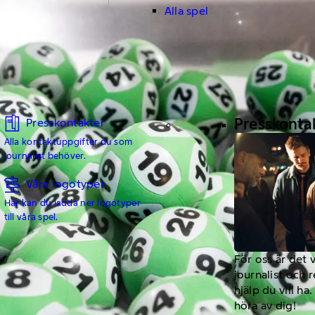
Alla spel
Presskonta
Presskontakter
Alla kontaktuppgifter du som
journalist behöver.
Våra logotyper
Här kan du ladda ner logotyper
till våra spel.
För oss är det 
journalist och 
hjälp du vill h
höra av dig!