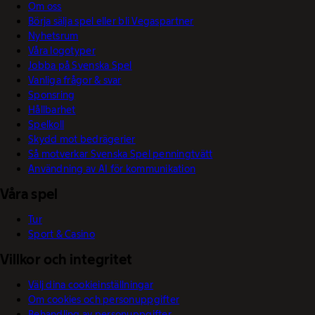
Om oss
Börja sälja spel eller bli Vegaspartner
Nyhetsrum
Våra logotyper
Jobba på Svenska Spel
Vanliga frågor & svar
Sponsring
Hållbarhet
Spelkoll
Skydd mot bedrägerier
Så motverkar Svenska Spel penningtvätt
Användning av AI för kommunikation
Våra spel
Tur
Sport & Casino
Villkor och integritet
Välj dina cookieinställningar
Om cookies och personuppgifter
Behandling av personuppgifter