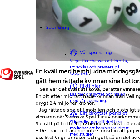
Sponsring
Vår sponsring
Vi ger fler chansen att idrotta,
utvecklas och prestera på
En kväll med hembjudna middagsgäste
toppnivå.
gått hem rättade kvinnan sina Lottora
Riktlinjer
− Sen var det svårt att sova, berättar vinnar
Läs mer om syftet och målen
En bit efter midnatt hade kvinnan från Velli
med vår sponsring.
drygt 2,4 miljoner kronor.
− Jag rättade spelet i mobilen och plötsligt
Elitidrottsstipendiet
vinnaren när Svenska Spel Turs vinnarkommun
Stipendiet ger elitidrottare
Sju rätt på Lotto 1 gav henne en vinst på exa
möjlighet att kombinera idrott
− Det har fortfarande inte sjunkit in att jag
med studier.
oss lite! Vi gillar resor och golf, så en del a