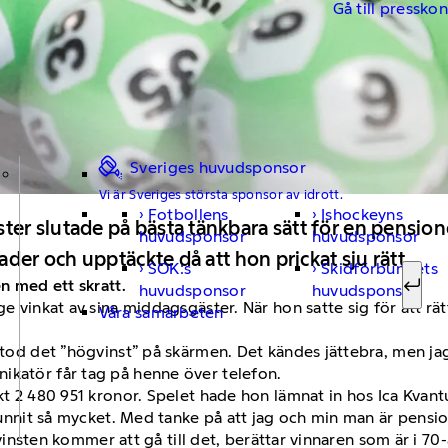
Gå till pressko
Sveriges huvudsponsor
Vi är Sveriges största sponsor av idrott.
Fotbollens
Ishockeyns
Sök ef
r slutade på bästa tänkbara sätt för en pension
huvudsponsor
huvudsponsor
der och upptäckte då att hon prickat sju rätt.
SOK:s
Skidförbundets
en med ett skratt.
huvudsponsor
huvudsponsor
Sök
nge vinkat av sina middagsgäster. När hon satte sig för att r
Våra samarbeten
 stod det ”högvinst” på skärmen. Det kändes jättebra, men ja
ikatör får tag på henne över telefon.
kt 2 480 951 kronor. Spelet hade hon lämnat in hos Ica Kvant
 vunnit så mycket. Med tanke på att jag och min man är pensi
v vinsten kommer att gå till det, berättar vinnaren som är i 70