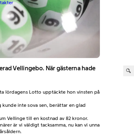
ntakter
ter:
erad Vellingebo. När gästerna hade
ätta lördagens Lotto upptäckte hon vinsten på
g kunde inte sova sen, berättar en glad
um Vellinge till en kostnad av 82 kronor.
onärer är vi väldigt tacksamma, nu kan vi unna
-årsåldern.