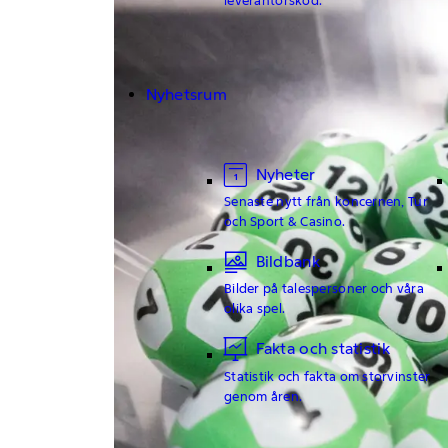
Nyhetsrum
Nyheter
Senaste nytt från koncernen, Tur
och Sport & Casino.
Bildbank
Bilder på talespersoner och våra
olika spel.
Fakta och statistik
Statistik och fakta om storvinster
genom åren.