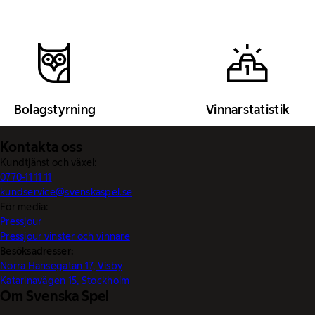
Bolagstyrning
Vinnarstatistik
Kontakta oss
Kundtjänst och växel:
0770-11 11 11
kundservice@svenskaspel.se
För media:
Pressjour
Pressjour vinster och vinnare
Besöksadresser:
Norra Hansegatan 17, Visby
Katarinavägen 15, Stockholm
Om Svenska Spel