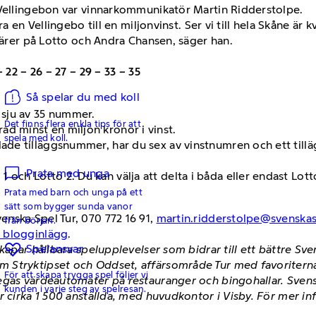
 Vellingebon var vinnarkommunikatör Martin Ridderstolpe.
a en Vellingebo till en miljonvinst. Ser vi till hela Skåne är 
onärer på Lotto och Andra Chansen, säger han.
– 22 – 26 – 27 – 29 – 33 – 35
Så spelar du med koll
a sju av 35 nummer.
Det finns flera enkla tips för att
ad minst en miljon kronor i vinst.
spela med koll.
llade tilläggsnummer, har du sex av vinstnumren och ett til
Prata med unga
 och Lotto 2. Du kan välja att delta i båda eller endast Lotto
Prata med barn och unga på ett
sätt som bygger sunda vanor
nska Spel Tur, 070 772 16 91,
martin.ridderstolpe@svenskas
från början.
h blogginlägg
.
Spelansvar
skapar hållbara spelupplevelser som bidrar till ett bättre S
 Stryktipset och Oddset, affärsområde Tur med favoriterna
För att skapa trygga spel följer vi
egas värdeautomater på restauranger och bingohallar. Svens
kunden i varje steg av spelresan.
r cirka 1 500 anställda, med huvudkontor i Visby. För mer i