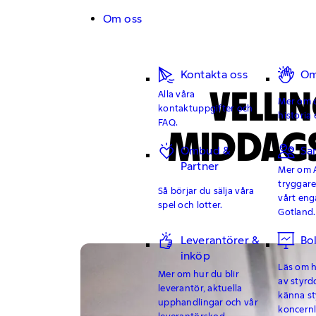
Hoppa till innehåll
Om oss
Kontakta oss
Om
VELLI
Alla våra
Mer om o
kontaktuppgifter och
historia 
FAQ.
MIDDAGS
Ombud &
Sa
Partner
Mer om 
tryggar
Så börjar du sälja våra
vårt en
spel och lotter.
Gotland.
Leverantörer &
Bo
inköp
Läs om hu
Mer om hur du blir
av styrd
leverantör, aktuella
känna st
upphandlingar och vår
koncern
leverantörskod.