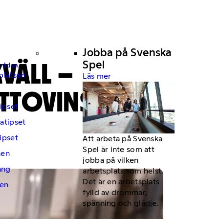
Jobba på Svenska
VÄLL –
Spel
mråden.
platsen
Läs mer
TTOVINST
ipset
atipset
ipset
Att arbeta på Svenska
Spel är inte som att
hen
jobba på vilken
ng
arbetsplats som helst.
Det är en arbetsplats
en
fylld av drömmar,
spänning och glädje.