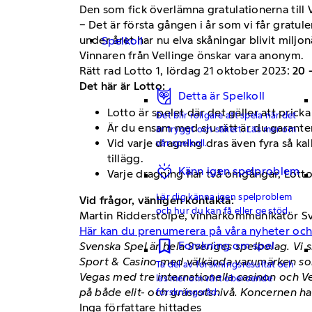
Den som fick överlämna gratulationerna till
− Det är första gången i år som vi får gratuler
under året har nu elva skåningar blivit milj
Spelkoll
Vinnaren från Vellinge önskar vara anonym.
Rätt rad Lotto 1, lördag 21 oktober 2023:
20 
Det här är Lotto:
Detta är Spelkoll
Lotto är spelet där det gäller att prick
Det blir roligare att spela när det
Är du ensam med sju rätt är du garanter
är tryggt och säkert. Läs mer om
Vid varje dragning dras även fyra så ka
vår spelkoll.
tillägg.
Känn igen spelproblem
Varje dragning har två omgångar, Lotto 1
Lär dig känna igen spelproblem
Vid frågor, vänligen kontakta:
och hur du kan få eller ge stöd.
Martin Ridderstolpe, vinnarkommunikatör Sve
Här kan du prenumerera på våra nyheter oc
Forskning om spel
Svenska Spel är hela Sveriges spelbolag. Vi 
Sport & Casino med välkända varumärken som
Ta del av forskningsresultat och
Vegas med tre internationella casinon och V
läs mer om vårt oberoende
på både elit- och gräsrotsnivå. Koncernen ha
forskningsråd.
Inga författare hittades