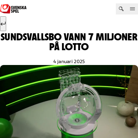
Hoppa till innehåll
Sök efter:
Sök
SUNDSVALLSBO VANN 7 MILJONER
PÅ LOTTO
4 januari 2025