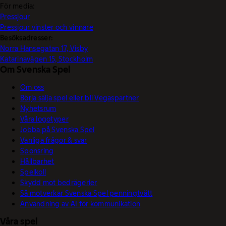
För media:
Pressjour
Pressjour vinster och vinnare
Besöksadresser:
Norra Hansegatan 17, Visby
Katarinavägen 15, Stockholm
Om Svenska Spel
Om oss
Börja sälja spel eller bli Vegaspartner
Nyhetsrum
Våra logotyper
Jobba på Svenska Spel
Vanliga frågor & svar
Sponsring
Hållbarhet
Spelkoll
Skydd mot bedrägerier
Så motverkar Svenska Spel penningtvätt
Användning av AI för kommunikation
Våra spel