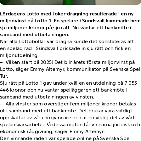
Lördagens Lotto med Joker-dragning resulterade i en ny
miljonvinst på Lotto 1. En spelare i Sundsvall kammade hem
sju miljoner kronor på sju rätt. Nu väntar ett bankmöte i
samband med utbetalningen.
När alla Lottobollar var dragna kunde det konstateras att
en spelad rad i Sundsvall prickade in sju rätt och fick en
miljonutdelning.
– Vilken start på 2025! Det blir årets första miljonvinst på
Lotto, säger Emmy Altemyr, kommunikatör på Svenska Spel
Tur.
Sju rätt på Lotto 1 gav under kvällen en utdelning på 7 055
446 kronor och nu väntar spelläggaren ett bankmöte i
samband med utbetalningen av vinsten.
– Alla vinster som överstiger fem miljoner kronor betalas
ut i samband med ett bankmöte. Det brukar vara väldigt
uppskattat av våra högvinnare och är en viktig del av vårt
spelansvarsarbete. På dessa möten får vinnarna juridisk och
ekonomisk rådgivning, säger Emmy Altemyr.
Den vinnande raden var spelade online på Svenska Spel