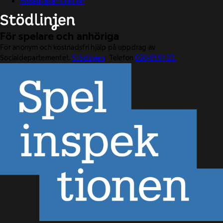
Visselblåsarfunktion
För spelare och anhöriga
För anonym och kostnadsfri hjälp på uppdrag av
Socialdepartementet.
Stödlinjen
. Telefon
020-81 91 00.