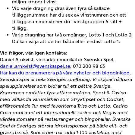
miljon kronor i vinst.
Vid varje dragning dras även fyra så kallade
tilläggsnummer, har du sex av vinstnumren och ett
tilläggsnummer vinner du i vinstgruppen 6 rätt +
tillägg.
Varje dragning har två omgångar, Lotto 1 och Lotto 2.
Du kan välja att delta i båda eller endast Lotto 1.
Vid frågor, vänligen kontakta:
Daniel Arnkvist, vinnarkommunikatör Svenska Spel,
daniel.arnkvist@svenskaspel.se
, 070 200 98 63
Här kan du prenumerera på våra nyheter och blogginlägg
.
Svenska Spel är hela Sveriges spelbolag. Vi skapar hållbara
spelupplevelser som bidrar till ett bättre Sverige.
Koncernen omfattar fyra affärsområden: Sport & Casino
med välkända varumärken som Stryktipset och Oddset,
affärsområde Tur med favoriterna Triss och Lotto, Casino
Cosmopol med ett internationellt casino och Vegas med
värdeautomater på restauranger och bingohallar. Svenska
Spel är Sveriges största idrottssponsor på både elit- och
gräsrotsnivå. Koncernen har cirka 1 100 anställda, med