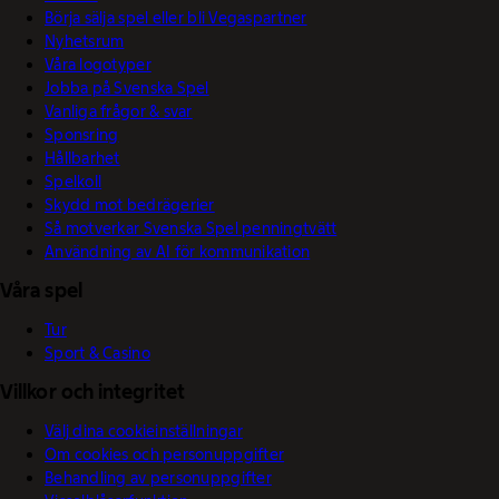
Börja sälja spel eller bli Vegaspartner
Nyhetsrum
Våra logotyper
Jobba på Svenska Spel
Vanliga frågor & svar
Sponsring
Hållbarhet
Spelkoll
Skydd mot bedrägerier
Så motverkar Svenska Spel penningtvätt
Användning av AI för kommunikation
Våra spel
Tur
Sport & Casino
Villkor och integritet
Välj dina cookieinställningar
Om cookies och personuppgifter
Behandling av personuppgifter