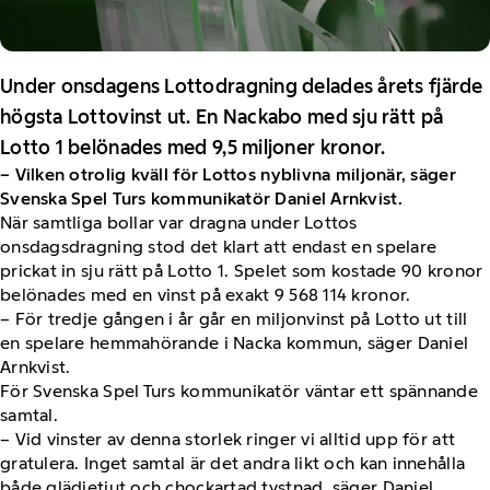
Under onsdagens Lottodragning delades årets fjärde
högsta Lottovinst ut. En Nackabo med sju rätt på
Lotto 1 belönades med 9,5 miljoner kronor.
– Vilken otrolig kväll för Lottos nyblivna miljonär, säger
Svenska Spel Turs kommunikatör Daniel Arnkvist.
När samtliga bollar var dragna under Lottos
onsdagsdragning stod det klart att endast en spelare
prickat in sju rätt på Lotto 1. Spelet som kostade 90 kronor
belönades med en vinst på exakt 9 568 114 kronor.
– För tredje gången i år går en miljonvinst på Lotto ut till
en spelare hemmahörande i Nacka kommun, säger Daniel
Arnkvist.
För Svenska Spel Turs kommunikatör väntar ett spännande
samtal.
– Vid vinster av denna storlek ringer vi alltid upp för att
gratulera. Inget samtal är det andra likt och kan innehålla
både glädjetjut och chockartad tystnad, säger Daniel