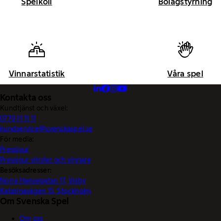
Spelkoll
Bolagstyrning
Vinnarstatistik
Våra spel
Kontakta oss
Kundtjänst och växel:
0770-11 11 11
kundservice@svenskaspel.se
För media:
Pressjour
Pressjour vinster och vinnare
Besöksadresser:
Norra Hansegatan 17, Visby
Katarinavägen 15, Stockholm
Om Svenska Spel
Om oss