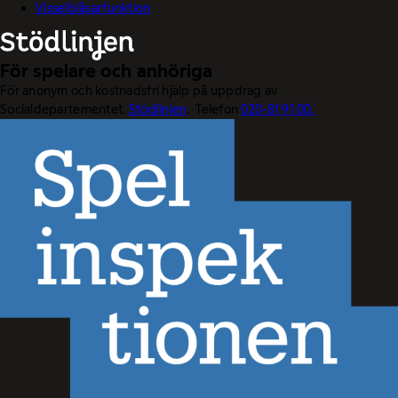
Visselblåsarfunktion
För spelare och anhöriga
För anonym och kostnadsfri hjälp på uppdrag av
Socialdepartementet.
Stödlinjen
. Telefon
020-81 91 00.