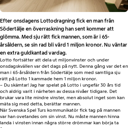
Efter onsdagens Lottodragning fick en man från
Södertälje en överraskning han sent kommer att
glömma. Med sju rätt fick mannen, som är i 65-
årsåldern, se sin rad bli värd 1 miljon kronor. Nu väntar
en extra guldkantad vardag.
Lotto fortsätter att dela ut miljonvinster och under
onsdagskvällen var det dags på nytt. Denna gång var det en
man i 65-årsåldern från Södertälje som med samtliga sju
rätt på Lotto 1 kammade hem 1 miljon kronor.
– Du skämtar! Jag har spelat på Lotto i ungefär 30 års tid
och aldrig varit i närheten av dessa nivåer tidigare. Det
brukar vara lite mindre vinster, men absolut inget som kan
mäta sig med detta, berättar mannen.
När Svenska Spel Turs kommunikatör fick tag på mannen
var han ovetandes om sin vinst. Nu måste mannen hinna
landa i vinsten innan några större drömmar kan börja ta