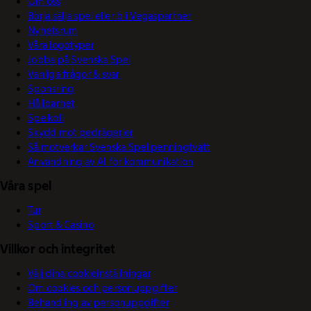
Om oss
Börja sälja spel eller bli Vegaspartner
Nyhetsrum
Våra logotyper
Jobba på Svenska Spel
Vanliga frågor & svar
Sponsring
Hållbarhet
Spelkoll
Skydd mot bedrägerier
Så motverkar Svenska Spel penningtvätt
Användning av AI för kommunikation
Våra spel
Tur
Sport & Casino
Villkor och integritet
Välj dina cookieinställningar
Om cookies och personuppgifter
Behandling av personuppgifter