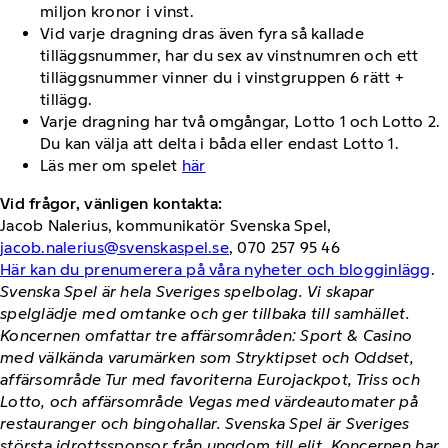
miljon kronor i vinst.
Vid varje dragning dras även fyra så kallade
tilläggsnummer, har du sex av vinstnumren och ett
tilläggsnummer vinner du i vinstgruppen 6 rätt +
tillägg.
Varje dragning har två omgångar, Lotto 1 och Lotto 2.
Du kan välja att delta i båda eller endast Lotto 1.
Läs mer om spelet
här
Vid frågor, vänligen kontakta:
Jacob Nalerius, kommunikatör Svenska Spel,
jacob.nalerius@svenskaspel.se
, 070 257 95 46
Här kan du prenumerera på våra nyheter och blogginlägg
.
Svenska Spel är hela Sveriges spelbolag. Vi skapar
spelglädje med omtanke och ger tillbaka till samhället.
Koncernen omfattar tre affärsområden: Sport & Casino
med välkända varumärken som Stryktipset och Oddset,
affärsområde Tur med favoriterna Eurojackpot, Triss och
Lotto, och affärsområde Vegas med värdeautomater på
restauranger och bingohallar. Svenska Spel är Sveriges
största idrottssponsor från ungdom till elit. Koncernen har