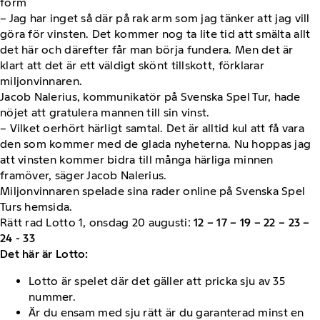
form
– Jag har inget så där på rak arm som jag tänker att jag vill
göra för vinsten. Det kommer nog ta lite tid att smälta allt
det här och därefter får man börja fundera. Men det är
klart att det är ett väldigt skönt tillskott, förklarar
miljonvinnaren.
Jacob Nalerius, kommunikatör på Svenska Spel Tur, hade
nöjet att gratulera mannen till sin vinst.
– Vilket oerhört härligt samtal. Det är alltid kul att få vara
den som kommer med de glada nyheterna. Nu hoppas jag
att vinsten kommer bidra till många härliga minnen
framöver, säger Jacob Nalerius.
Miljonvinnaren spelade sina rader online på Svenska Spel
Turs hemsida.
Rätt rad Lotto 1, onsdag 20 augusti:
12 – 17 – 19 – 22 – 23 –
24 - 33
Det här är Lotto:
Lotto är spelet där det gäller att pricka sju av 35
nummer.
Är du ensam med sju rätt är du garanterad minst en