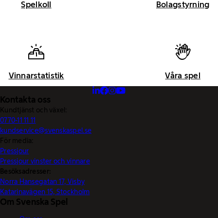
Spelkoll
Bolagstyrning
Vinnarstatistik
Våra spel
Kontakta oss
Kundtjänst och växel:
0770-11 11 11
kundservice@svenskaspel.se
För media:
Pressjour
Pressjour vinster och vinnare
Besöksadresser:
Norra Hansegatan 17, Visby
Katarinavägen 15, Stockholm
Om Svenska Spel