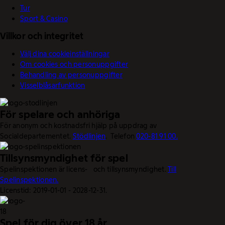
Tur
Sport & Casino
Villkor och integritet
Välj dina cookieinställningar
Om cookies och personuppgifter
Behandling av personuppgifter
Visselblåsarfunktion
För spelare och anhöriga
För anonym och kostnadsfri hjälp på uppdrag av
Socialdepartementet.
Stödlinjen
. Telefon
020-81 91 00.
Tillsynsmyndighet för spel
Spelinspektionen är licens- och tillsynsmyndighet.
Till
Spelinspektionen.
Licenstid: 2019-01-01 - 2028-12-31.
Spel för dig över 18 år