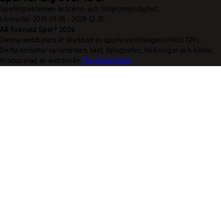
Spelinspektionen är licens- och tillsynsmyndighet.
Licenstid: 2019-01-01 - 2028-12-31.
AB Svenska Spel © 2026
Denna webbplats är skyddad av upphovsrättslagen (1960:729).
Detta omfattar varumärken, text, fotografier, teckningar och bilder.
Producerad av webbyrån
The Generation