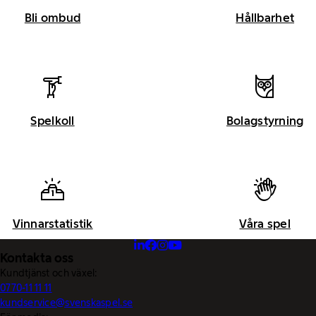
Bli ombud
Hållbarhet
Spelkoll
Bolagstyrning
Vinnarstatistik
Våra spel
Kontakta oss
Kundtjänst och växel:
0770-11 11 11
kundservice@svenskaspel.se