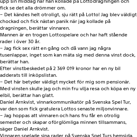
upp sin middag när han kollade på Lottodragningen och
fick se det alla drömmer om.
− Det kändes helt otroligt, sju rätt på Lotto! Jag blev väldigt
chockad och fick nästan panik när jag kollade på
dragningen, berättar vinnaren.
Mannen är en trogen Lottospelare och har haft stående
rader i över 30 år.
− Jag fick sex rätt en gång och då vann jag några
tusenlappar, inget som kan mäta sig med denna vinst dock,
berättar han.
Efter vinstbeskedet på 2 369 019 kronor har en ny bil
adderats till inköpslistan.
− Det här betyder väldigt mycket för mig som pensionär.
Med vinsten skulle jag och min fru vilja resa och köpa en ny
elbil, berättar han glatt.
Daniel Arnkvist, vinnarkommunikatör på Svenska Spel Tur,
var den som fick gratulera Lottos senaste miljonvinnare.
− Jag hoppas att vinnaren och hans fru får en otrolig
semester och skapar oförglömliga minnen tillsammans,
säger Daniel Arnkvist.
Vinnaren spelade sina rader på Svenska Spel Turs hemsida.