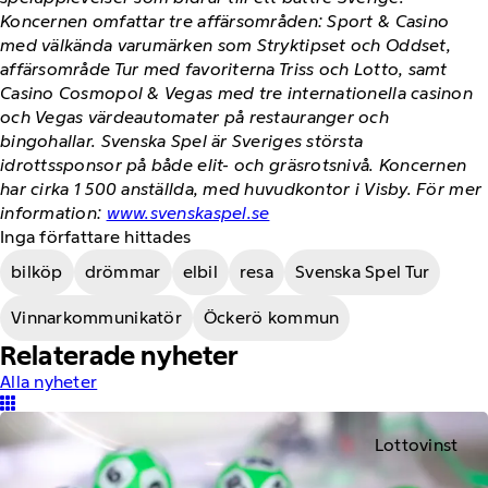
Koncernen omfattar tre affärsområden: Sport & Casino
med välkända varumärken som Stryktipset och Oddset,
affärsområde Tur med favoriterna Triss och Lotto, samt
Casino Cosmopol & Vegas med tre internationella casinon
och Vegas värdeautomater på restauranger och
bingohallar. Svenska Spel är Sveriges största
idrottssponsor på både elit- och gräsrotsnivå. Koncernen
har cirka 1 500 anställda, med huvudkontor i Visby. För mer
information:
www.svenskaspel.se
Inga författare hittades
bilköp
drömmar
elbil
resa
Svenska Spel Tur
Vinnarkommunikatör
Öckerö kommun
Relaterade nyheter
Alla nyheter
Lottovinst