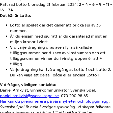
Rätt rad Lotto 1, onsdag 21 februari 2024:
2 – 4 – 6 – 9 – 11 –
16 – 34
Det här är Lotto:
Lotto är spelet där det gäller att pricka sju av 35
nummer.
Är du ensam med sju rätt är du garanterad minst en
miljon kronor i vinst.
Vid varje dragning dras även fyra så kallade
tilläggsnummer, har du sex av vinstnumren och ett
tilläggsnummer vinner du i vinstgruppen 6 rätt +
tillägg.
Varje dragning har två omgångar, Lotto 1 och Lotto 2.
Du kan välja att delta i båda eller endast Lotto 1.
Vid frågor, vänligen kontakta:
Daniel Arnkvist, vinnarkommunikatör Svenska Spel,
daniel.arnkvist@svenskaspel.se
, 070 200 98 63
Här kan du prenumerera på våra nyheter och blogginlägg
.
Svenska Spel är hela Sveriges spelbolag. Vi skapar hållbara
spelupplevelser som bidrar till ett bättre Sverige.