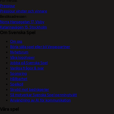
För media:
Pressjour
Pressjour vinster och vinnare
Besöksadresser:
Norra Hansegatan 17, Visby
Katarinavägen 15, Stockholm
Om Svenska Spel
Om oss
Börja sälja spel eller bli Vegaspartner
Nyhetsrum
Våra logotyper
Jobba på Svenska Spel
Vanliga frågor & svar
Sponsring
Hållbarhet
Spelkoll
Skydd mot bedrägerier
Så motverkar Svenska Spel penningtvätt
Användning av AI för kommunikation
Våra spel