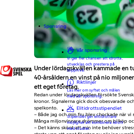
Sponsring
Vår sponsring
Vi ger fler chansen att idrotta,
utvecklas och prestera på
Under lördagskvällen kammade en turs
toppnivå.
40-årsåldern en vinst på nio miljone
Riktlinjer
ett eget företag.
Läs mer om syftet och målen
Redan under lördagskvällen försökte Svensk
med vår sponsring.
kronor. Signalerna gick dock obesvarade och
spelkonto.
Elitidrottsstipendiet
– Både jag och min fru blev chockade när vi
Stipendiet ger elitidrottare
Många miljonvinnare drömmer om bilköp och 
möjlighet att kombinera idrott
– Det känns skönt att min inte behöver stres
med studier.