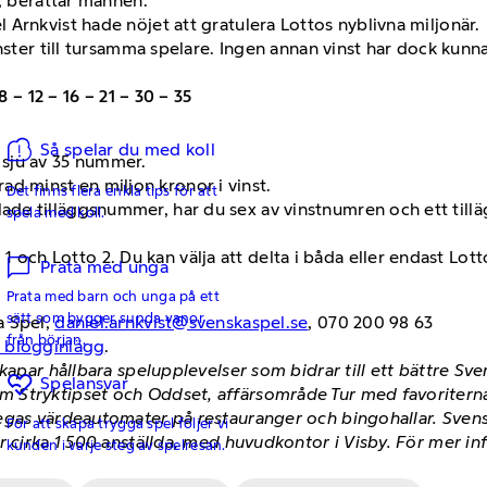
t, berättar mannen.
Arnkvist hade nöjet att gratulera Lottos nyblivna miljonär.
inster till tursamma spelare. Ingen annan vinst har dock kun
8 – 12 – 16 – 21 – 30 – 35
Så spelar du med koll
a sju av 35 nummer.
ad minst en miljon kronor i vinst.
Det finns flera enkla tips för att
llade tilläggsnummer, har du sex av vinstnumren och ett til
spela med koll.
 och Lotto 2. Du kan välja att delta i båda eller endast Lotto
Prata med unga
Prata med barn och unga på ett
sätt som bygger sunda vanor
a Spel,
daniel.arnkvist@svenskaspel.se
, 070 200 98 63
från början.
h blogginlägg
.
skapar hållbara spelupplevelser som bidrar till ett bättre S
Spelansvar
 Stryktipset och Oddset, affärsområde Tur med favoriterna
egas värdeautomater på restauranger och bingohallar. Svens
För att skapa trygga spel följer vi
r cirka 1 500 anställda, med huvudkontor i Visby. För mer i
kunden i varje steg av spelresan.