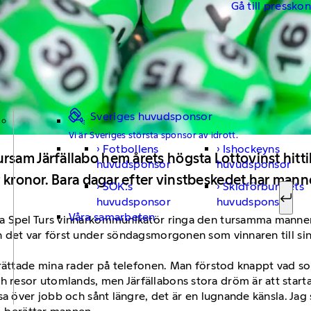
Gå till pressko
Sveriges huvudsponsor
Vi är Sveriges största sponsor av idrott.
Fotbollens
Ishockeyns
Sök ef
am Järfällabo hem årets högsta Lottovinst hittill
huvudsponsor
huvudsponsor
r kronor. Bara dagar efter vinstbeskedet har mann
SOK:s
Skidförbundets
huvudsponsor
huvudsponsor
Sök
Våra samarbeten
a Spel Turs vinnarkommunikatör ringa den tursamma mannen f
 det var först under söndagsmorgonen som vinnaren till sin 
 rättade mina rader på telefonen. Man förstod knappt vad so
resor utomlands, men Järfällabons stora dröm är att start
sa över jobb och sånt längre, det är en lugnande känsla. Jag 