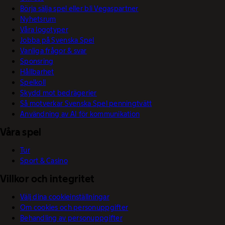
Börja sälja spel eller bli Vegaspartner
Nyhetsrum
Våra logotyper
Jobba på Svenska Spel
Vanliga frågor & svar
Sponsring
Hållbarhet
Spelkoll
Skydd mot bedrägerier
Så motverkar Svenska Spel penningtvätt
Användning av AI för kommunikation
Våra spel
Tur
Sport & Casino
Villkor och integritet
Välj dina cookieinställningar
Om cookies och personuppgifter
Behandling av personuppgifter