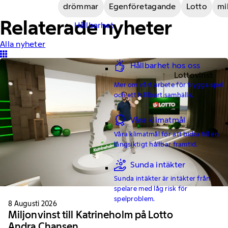
drömmar
Egenföretagande
Lotto
mi
Relaterade nyheter
Hållbarhet
Alla nyheter
Hållbarhet hos oss
Lottovinst
Mer om vårt arbete för trygga spel
och ett hållbart samhälle.
Våra klimatmål
Våra klimatmål för att bidra till en
långsiktigt hållbar framtid.
Sunda intäkter
Sunda intäkter är intäkter från
spelare med låg risk för
spelproblem.
8 Augusti 2026
Miljonvinst till Katrineholm på Lotto
Andra Chansen