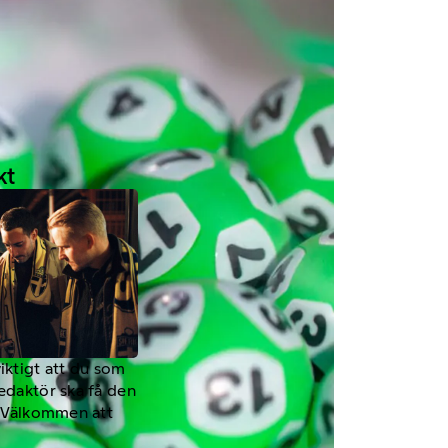
kt
viktigt att du som
redaktör ska få den
a. Välkommen att