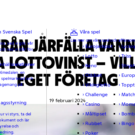
 Svenska Spel
Våra spel
RÅN JÄRFÄLLA VANN
Läs mer om våra spel och affärso
ss, vad vi gör, vår
Eurojackpot
Lycko
och vad vi står för.
 LOTTOVINST – VILL
Lotto
Triss
mhällsrelationer
Keno
Strykt
EGET FÖRETAG
Almedalen, en
Oddset
Europ
e spelmarknad och
Vikinglotto
Toppt
gagemang på
Challenge
Matc
19 februari 2024
lagsstyrning
Casino
Moma
Måltipset
Bomb
r vi styrs, ta del
okument och lär
Rubbet
Bingo
yrelse och
ledning.
Poker