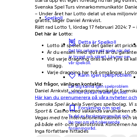
starta upp ett eget företag nu när jag vunni
Svenska Spel Turs vinnarkommunikatör Daniel 
– Under året har Lotto delat ut elva miljonv
Spelkoll
grattis, säger Daniel Arnkvist.
Rätt rad Lotto 1, lördag 17 februari 2024:
7 – 
Det här är Lotto:
Detta är Spelkoll
Lotto är spelet där det gäller att prick
Det blir roligare att spela när det
Är du ensam med sju rätt är du garanter
är tryggt och säkert. Läs mer om
Vid varje dragning dras även fyra så ka
vår spelkoll.
tillägg.
Varje dragning har två omgångar, Lotto 1
Känn igen spelproblem
Vid frågor, vänligen kontakta:
Lär dig känna igen spelproblem
Daniel Arnkvist, vinnarkommunikatör Svensk
och hur du kan få eller ge stöd.
Här kan du prenumerera på våra nyheter oc
Svenska Spel är hela Sveriges spelbolag. Vi 
Forskning om spel
Sport & Casino med välkända varumärken som
Ta del av forskningsresultat och
Vegas med tre internationella casinon och V
läs mer om vårt oberoende
på både elit- och gräsrotsnivå. Koncernen ha
forskningsråd.
Inga författare hittades