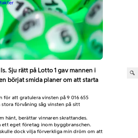
ntakter
ter:
s. Sju rätt på Lotto 1 gav mannen i
en börjat smida planer om att starta
ör att gratulera vinsten på 9 016 655
stora förvåning såg vinsten på sitt
m hänt, berättar vinnaren skrattandes.
a ett eget företag inom byggbranschen.
skulle dock vilja förverkliga min dröm om att