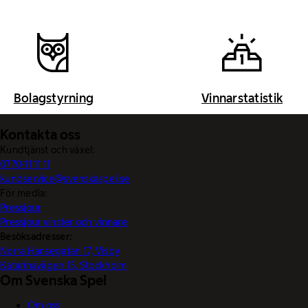
Bolagstyrning
Vinnarstatistik
Kontakta oss
Kundtjänst och växel:
0770-11 11 11
kundservice@svenskaspel.se
För media:
Pressjour
Pressjour vinster och vinnare
Besöksadresser:
Norra Hansegatan 17, Visby
Katarinavägen 15, Stockholm
Om Svenska Spel
Om oss