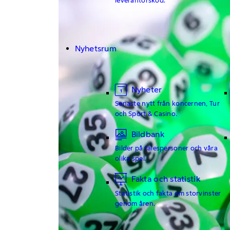
Nyhetsrum
Nyheter
Senaste nytt från koncernen, Tur
och Sport & Casino.
Bildbank
Bilder på talespersoner och våra
olika spel.
Fakta och statistik
Statistik och fakta om storvinster
genom åren.