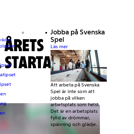
Jobba på Svenska
 ÅRETS
Spel
mråden.
platsen
Läs mer
 STARTA
ipset
atipset
ipset
Att arbeta på Svenska
Spel är inte som att
hen
jobba på vilken
ng
arbetsplats som helst.
Det är en arbetsplats
en
fylld av drömmar,
spänning och glädje.