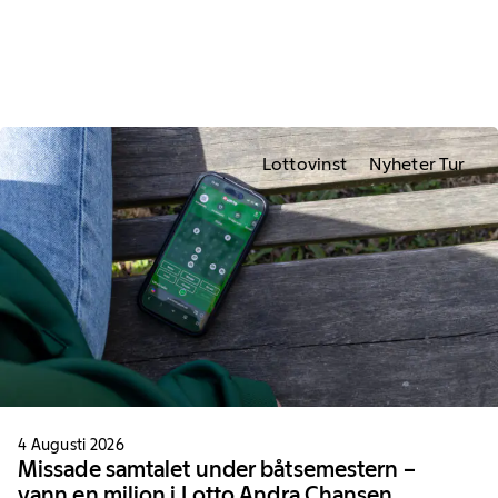
Lottovinst
Nyheter Tur
4 Augusti 2026
Missade samtalet under båtsemestern –
vann en miljon i Lotto Andra Chansen