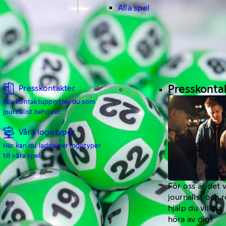
Alla spel
Presskonta
Presskontakter
Alla kontaktuppgifter du som
journalist behöver.
Våra logotyper
Här kan du ladda ner logotyper
till våra spel.
För oss är det 
journalist och 
hjälp du vill h
höra av dig!