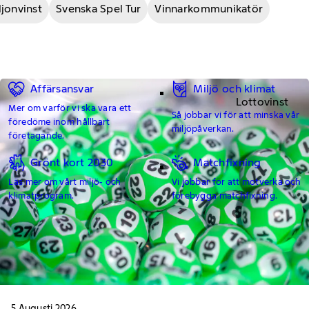
ljonvinst
Svenska Spel Tur
Vinnarkommunikatör
Affärsansvar
Miljö och klimat
Lottovinst
Mer om varför vi ska vara ett
Så jobbar vi för att minska vår
föredöme inom hållbart
miljöpåverkan.
företagande.
Grönt kort 2030
Matchfixning
Läs mer om vårt miljö- och
Vi jobbar för att motverka och
klimatprogram.
förebygga matchfixning.
5 Augusti 2026