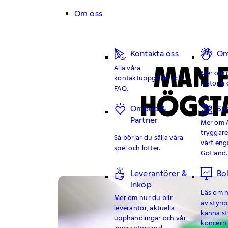
Hoppa till innehåll
Om oss
Kontakta oss
Om
MAN F
Alla våra
Mer om o
kontaktuppgifter och
historia 
FAQ.
HÖGSTA
Ombud &
Sa
Partner
Mer om 
tryggar
Så börjar du sälja våra
vårt en
spel och lotter.
Gotland.
Leverantörer &
Bo
inköp
Läs om hu
Mer om hur du blir
av styrd
leverantör, aktuella
känna st
upphandlingar och vår
koncern
leverantörskod.