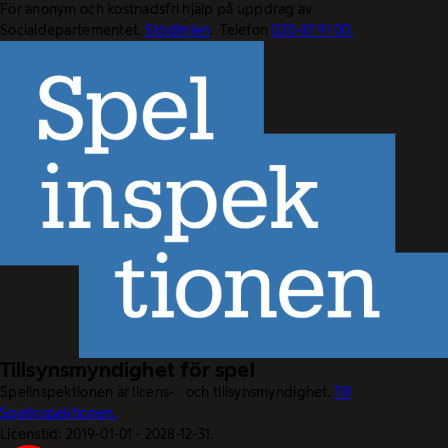
För anonym och kostnadsfri hjälp på uppdrag av
Socialdepartementet.
Stödlinjen
. Telefon
020-81 91 00.
Tillsynsmyndighet för spel
Spelinspektionen är licens- och tillsynsmyndighet.
Till
Spelinspektionen.
Licenstid: 2019-01-01 - 2028-12-31.