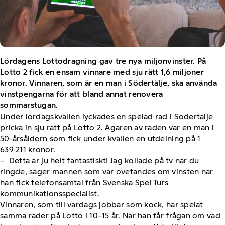
Lördagens Lottodragning gav tre nya miljonvinster. På
Lotto 2 fick en ensam vinnare med sju rätt 1,6 miljoner
kronor. Vinnaren, som är en man i Södertälje, ska använda
vinstpengarna för att bland annat renovera
sommarstugan.
Under lördagskvällen lyckades en spelad rad i Södertälje
pricka in sju rätt på Lotto 2. Ägaren av raden var en man i
50-årsåldern som fick under kvällen en utdelning på 1
639 211 kronor.
– Detta är ju helt fantastiskt! Jag kollade på tv när du
ringde, säger mannen som var ovetandes om vinsten när
han fick telefonsamtal från Svenska Spel Turs
kommunikationsspecialist.
Vinnaren, som till vardags jobbar som kock, har spelat
samma rader på Lotto i 10–15 år. När han får frågan om vad