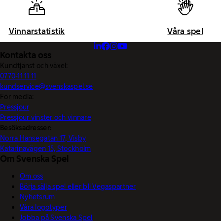
Vinnarstatistik
Våra spel
Kontakta oss
Kundtjänst och växel:
0770-11 11 11
kundservice@svenskaspel.se
För media:
Pressjour
Pressjour vinster och vinnare
Besöksadresser:
Norra Hansegatan 17, Visby
Katarinavägen 15, Stockholm
Om Svenska Spel
Om oss
Börja sälja spel eller bli Vegaspartner
Nyhetsrum
Våra logotyper
Jobba på Svenska Spel