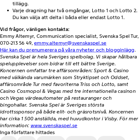
tillägg.
Varje dragning har två omgångar, Lotto 1 och Lotto 2.
Du kan välja att delta i båda eller endast Lotto 1.
Vid frågor, vänligen kontakta:
Emmy Altemyr, Communication specialist, Svenska Spel Tur,
070-213 56 49,
emmy.altemyr@svenskaspel.se
Här kan du prenumerera på våra nyheter och blogginlägg
.
Svenska Spel är hela Sveriges spelbolag. Vi skapar hållbara
spelupplevelser som bidrar till ett bättre Sverige.
Koncernen omfattar tre affärsområden: Sport & Casino
med välkända varumärken som Stryktipset och Oddset,
affärsområde Tur med favoriterna Triss och Lotto, samt
Casino Cosmopol & Vegas med tre internationella casinon
och Vegas värdeautomater på restauranger och
bingohallar. Svenska Spel är Sveriges största
idrottssponsor på både elit- och gräsrotsnivå. Koncernen
har cirka 1 500 anställda, med huvudkontor i Visby. För mer
information:
www.svenskaspel.se
Inga författare hittades