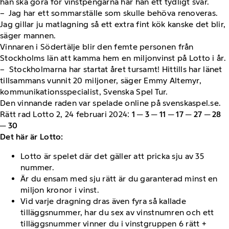
han ska göra för vinstpengarna har han ett tydligt svar.
– Jag har ett sommarställe som skulle behöva renoveras.
Jag gillar ju matlagning så ett extra fint kök kanske det blir,
säger mannen.
Vinnaren i Södertälje blir den femte personen från
Stockholms län att kamma hem en miljonvinst på Lotto i år.
– Stockholmarna har startat året tursamt! Hittills har länet
tillsammans vunnit 20 miljoner, säger Emmy Altemyr,
kommunikationsspecialist, Svenska Spel Tur.
Den vinnande raden var spelade online på svenskaspel.se.
Rätt rad Lotto 2, 24 februari 2024:
1 ─ 3 ─ 11 ─ 17 ─ 27 ─ 28
─ 30
Det här är Lotto:
Lotto är spelet där det gäller att pricka sju av 35
nummer.
Är du ensam med sju rätt är du garanterad minst en
miljon kronor i vinst.
Vid varje dragning dras även fyra så kallade
tilläggsnummer, har du sex av vinstnumren och ett
tilläggsnummer vinner du i vinstgruppen 6 rätt +