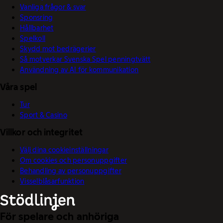
Vanliga frågor & svar
Sponsring
Hållbarhet
Spelkoll
Skydd mot bedrägerier
Så motverkar Svenska Spel penningtvätt
Användning av AI för kommunikation
Våra spel
Tur
Sport & Casino
Villkor och integritet
Välj dina cookieinställningar
Om cookies och personuppgifter
Behandling av personuppgifter
Visselblåsarfunktion
För spelare och anhöriga