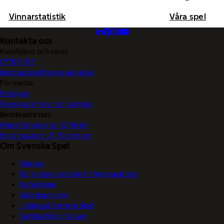
Vinnarstatistik
Våra spel
Kontakta oss
Kundtjänst och växel:
0770-11 11 11
kundservice@svenskaspel.se
För media:
Pressjour
Pressjour vinster och vinnare
Besöksadresser:
Norra Hansegatan 17, Visby
Katarinavägen 15, Stockholm
Om Svenska Spel
Om oss
Börja sälja spel eller bli Vegaspartner
Nyhetsrum
Våra logotyper
Jobba på Svenska Spel
Vanliga frågor & svar