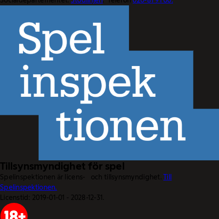
Socialdepartementet.
Stödlinjen
. Telefon
020-81 91 00.
Tillsynsmyndighet för spel
Spelinspektionen är licens- och tillsynsmyndighet.
Till
Spelinspektionen.
Licenstid: 2019-01-01 - 2028-12-31.