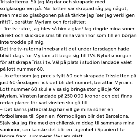
Trisslotterna. Så jag låg där och skrapade med
solglasögonen på. När lotten var skrapad såg jag något,
men med solglasögonen på så tänkte jag ”ser jag verkligen
rätt?”, berättar Myriam och fortsätter:
– Tre tv-rutor, jag blev så himla glad! Jag ringde mina söner
direkt och skickade sms till mina väninnor som till en början
inte trodde på mig.
Det tre tv-rutorna innebar att det under torsdagen hade
blivit dags för Myriam att bege sig till TV4 Nyhetsmorgon
för att skrapa Triss i tv. Väl på plats i studion landade valet
på lott nummer 60.
– Jo eftersom jag precis fyllt 60 och skrapade Trisslotten på
just 60-årsdagen fick det bli det numret, berättar Myriam.
Lott nummer 60 skulle visa sig bringa stor glädje för
Myriam. Vinsten landade på 250 000 kronor och det finns
redan planer för vad vinsten ska gå till.
– Det känns jättebra! Jag har vill ge mina söner en
fotbollsresa till Spanien, förmodligen blir det Barcelona.
Själv ska jag fira med en chilensk middag tillsammans mina
väninnor, sen kanske det blir en lägenhet i Spanien lite
längre fram, summerar Myriam glatt.