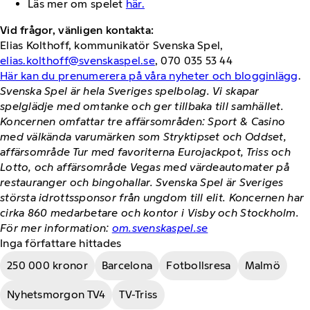
Läs mer om spelet
här.
Vid frågor, vänligen kontakta:
Elias Kolthoff, kommunikatör Svenska Spel,
elias.kolthoff@svenskaspel.se
, 070 035 53 44
Här kan du prenumerera på våra nyheter och blogginlägg
.
Svenska Spel är hela Sveriges spelbolag. Vi skapar
spelglädje med omtanke och ger tillbaka till samhället.
Koncernen omfattar tre affärsområden: Sport & Casino
med välkända varumärken som Stryktipset och Oddset,
affärsområde Tur med favoriterna Eurojackpot, Triss och
Lotto, och affärsområde Vegas med värdeautomater på
restauranger och bingohallar. Svenska Spel är Sveriges
största idrottssponsor från ungdom till elit. Koncernen har
cirka 860 medarbetare och kontor i Visby och Stockholm.
För mer information:
om.svenskaspel.se
Inga författare hittades
250 000 kronor
Barcelona
Fotbollsresa
Malmö
Nyhetsmorgon TV4
TV-Triss