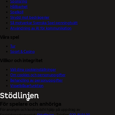
Sponsring
Hållbarhet
Spelkoll
Skydd mot bedrägerier
Så motverkar Svenska Spel penningtvätt
Användning av AI för kommunikation
Våra spel
Tur
Sport & Casino
Villkor och integritet
Välj dina cookieinställningar
Om cookies och personuppgifter
Behandling av personuppgifter
Visselblåsarfunktion
För spelare och anhöriga
För anonym och kostnadsfri hjälp på uppdrag av