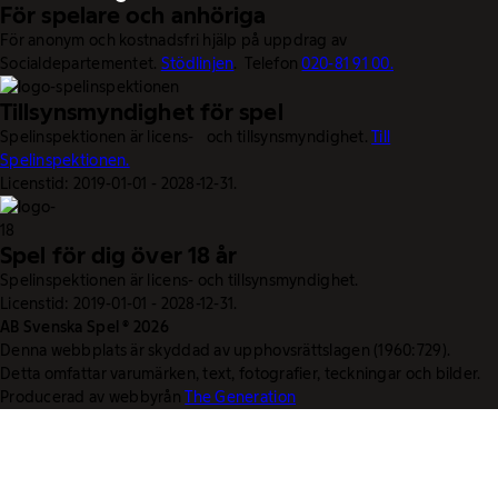
För spelare och anhöriga
För anonym och kostnadsfri hjälp på uppdrag av
Socialdepartementet.
Stödlinjen
. Telefon
020-81 91 00.
Tillsynsmyndighet för spel
Spelinspektionen är licens- och tillsynsmyndighet.
Till
Spelinspektionen.
Licenstid: 2019-01-01 - 2028-12-31.
Spel för dig över 18 år
Spelinspektionen är licens- och tillsynsmyndighet.
Licenstid: 2019-01-01 - 2028-12-31.
AB Svenska Spel © 2026
Denna webbplats är skyddad av upphovsrättslagen (1960:729).
Detta omfattar varumärken, text, fotografier, teckningar och bilder.
Producerad av webbyrån
The Generation