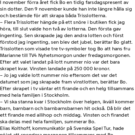
I november förra året fick Bo en tidig farsdagspresent av
sin dotter. Den 9 november kunde han inte längre hålla sig
och bestämde för att skrapa båda Trisslotterna.
– Flera Trisslotter hängde på ett snöre i butiken fick jag
höra, till slut valde hon två av lotterna. Den första gav
ingenting. Sen skrapade jag den andra lotten och först
förstod jag ingenting, sen blev det jubel, berättar Bo glatt.
Trisslotten som visade tre tv-symboler tog Bo att hans fru
Marianne till TV4 Nyhetsmorgon under fredagsmorgonen.
Efter att valet landat på lott nummer nio var det bara
skrapet kvar. Vinsten landade på 250 000 kronor.
– Jo jag valde lott nummer nio eftersom det var det
datumet som jag skrapade fram vinstlotten, berättar Bo.
Efter skrapet i tv väntar ett firande och en helg tillsammans
med hela familjen i Stockholm.
– Vi ska stanna kvar i Stockholm över helgen, ikväll kommer
barn, barnbarn och barnbarnsbarnen hit också. Då blir det
ett firande med allihop och middag. Vinsten och firandet
ska delas med hela familjen, summerar Bo.
Elias Kolthoff, kommunikatör på Svenska Spel Tur, hade
nöjet att spendera morgonen tillsammans med Bo.