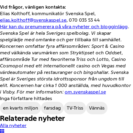
Vid frågor, vänligen kontakta:
Elias Kolthoff, kommunikatör Svenska Spel,
elias.kolthoff@svenskaspel.se
, 070 035 53 44
Här kan du prenumerera på våra nyheter och blogginlägg
.
Svenska Spel är hela Sveriges spelbolag. Vi skapar
spelglädje med omtanke och ger tillbaka till samhället.
Koncernen omfattar fyra affärsområden: Sport & Casino
med välkända varumärken som Stryktipset och Oddset,
affärsområde Tur med favoriterna Triss och Lotto, Casino
Cosmopol med ett internationellt casino och Vegas med
värdeautomater på restauranger och bingohallar. Svenska
Spel är Sveriges största idrottssponsor från ungdom till
elit. Koncernen har cirka 1 000 anställda, med huvudkontor
i Visby. För mer information:
om.svenskaspel.se
Inga författare hittades
en kvarts miljon
farsdag
TV-Triss
Vännäs
Relaterade nyheter
Alla nyheter