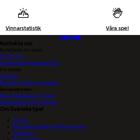
Vinnarstatistik
Våra spel
Kontakta oss
Kundtjänst och växel:
0770-11 11 11
kundservice@svenskaspel.se
För media:
Pressjour
Pressjour vinster och vinnare
Besöksadresser:
Norra Hansegatan 17, Visby
Katarinavägen 15, Stockholm
Om Svenska Spel
Om oss
Börja sälja spel eller bli Vegaspartner
Nyhetsrum
Våra logotyper