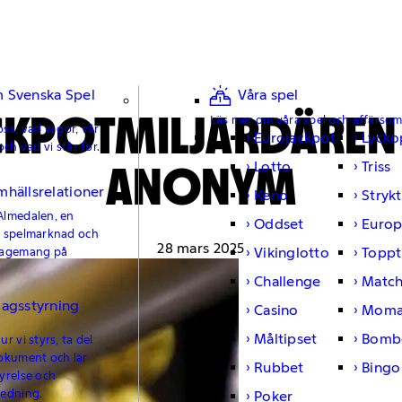
 Svenska Spel
Våra spel
KPOTMILJARDÄREN
Läs mer om våra spel och affärso
ss, vad vi gör, vår
Eurojackpot
Lycko
och vad vi står för.
ANONYM
Lotto
Triss
mhällsrelationer
Keno
Strykt
Almedalen, en
Oddset
Europ
e spelmarknad och
28 mars 2025
Vikinglotto
Toppt
gagemang på
Challenge
Matc
lagsstyrning
Casino
Moma
Måltipset
Bomb
r vi styrs, ta del
okument och lär
Rubbet
Bingo
yrelse och
ledning.
Poker