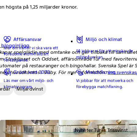
den högsta på 1,25 miljarder kronor.
Affärsansvar
Miljö och klimat
h blogginlägg
.
Mer om varför vi ska vara ett
Så jobbar vi för att minska vår
skapar spelglädje med omtanke och ger tillbaka till samhäll
föredöme inom hållbart
miljöpåverkan.
 Stryktipset och Oddset, affärsområde Tur med favoriterna
företagande.
utomater på restauranger och bingohallar. Svenska Spel är 
Grönt kort 2030
Matchfixning
a, med huvudkontor i Visby. För mer information:
om.svenskas
Läs mer om vårt miljö- och
Vi jobbar för att motverka och
klimatprogram.
förebygga matchfixning.
ardär
Miljardvinst
Nyheter Tur
Trissvinst