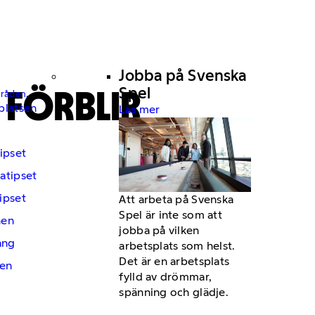
Jobba på Svenska
 FÖRBLIR
Spel
mråden.
platsen
Läs mer
ipset
atipset
ipset
Att arbeta på Svenska
Spel är inte som att
hen
jobba på vilken
ng
arbetsplats som helst.
Det är en arbetsplats
en
fylld av drömmar,
spänning och glädje.