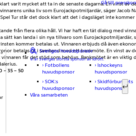
Gå till pressko
klart varit mycket att ta in de senaste dagarna. En vinst av d
vinnarens unika liv som Eurojackpotmiljardär, säger Jacob N
pel Tur står det dock klart att det i dagsläget inte kommer 
tande från flera olika håll. Vi har haft en tät dialog med vi
 sätt kan landa i sin nya tillvaro som Eurojackpotmiljardär, 
vinsten kommer betalas ut. Vinnaren erbjuds då även ekonom
ronor betalas ut i samband med ett bankmöte. En vinst av de
Sveriges huvudsponsor
tt vinnaren får det stöd som behövs. Bankmötet är en viktig 
Vi är Sveriges största sponsor av idrott.
alerius.
Fotbollens
Ishockeyns
Sök ef
30 – 35 – 50
huvudsponsor
huvudsponsor
SOK:s
Skidförbundets
huvudsponsor
huvudsponsor
Sök
r
Våra samarbeten
or