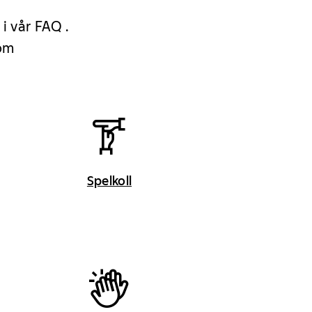
 i vår FAQ .
 om
Spelkoll