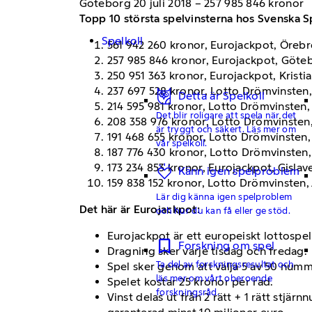
Göteborg 20 juli 2018 – 257 985 846 kronor
Topp 10 största spelvinsterna hos Svenska S
Spelkoll
561 942 260 kronor, Eurojackpot, Örebr
257 985 846 kronor, Eurojackpot, Göteb
250 951 363 kronor, Eurojackpot, Kristia
237 697 528 kronor, Lotto Drömvinsten,
Detta är Spelkoll
214 595 981 kronor, Lotto Drömvinsten
Det blir roligare att spela när det
208 358 976 kronor, Lotto Drömvinsten, 
är tryggt och säkert. Läs mer om
191 468 655 kronor, Lotto Drömvinsten
vår spelkoll.
187 776 430 kronor, Lotto Drömvinsten, 
173 234 853 kronor, Eurojackpot, Gislav
Känn igen spelproblem
159 838 152 kronor, Lotto Drömvinsten, Jä
Lär dig känna igen spelproblem
Det här är Eurojackpot:
och hur du kan få eller ge stöd.
Eurojackpot är ett europeiskt lottospel
Forskning om spel
Dragning sker varje tisdag och fredag.
Ta del av forskningsresultat och
Spel sker genom att välja 5 av 50 numm
läs mer om vårt oberoende
Spelet kostar 25 kronor per rad.
forskningsråd.
Vinst delas ut från 2 rätt + 1 rätt stjär