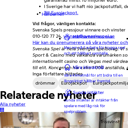
garanterad minst 10 miljoner euro.
I Sverige har vi haft nio jackpotutfall, 
Till Eurojackpot.
Hållbarhet
Vid frågor, vänligen kontakta:
Svenska Spels pressjour vinnare och vinster
010-120 77 24,
vinnare@svenskaspel.se
Hållbarhet hos oss
Här kan du prenumerera på våra nyheter oc
Mer om vårt arbete för trygga spel
Svenska Spel är hela Sveriges spelbolag. Vi 
och ett hållbart samhälle.
Sport & Casino med välkända varumärken som
internationellt casino och Vegas med värdea
Våra klimatmål
till elit. Koncernen har cirka 1 000 anställd
Inga författare hittades
Våra klimatmål för att bidra till en
långsiktigt hållbar framtid.
drömmar
Eurojackpot
Eurojackpotmilj
Relaterade nyheter
Sunda intäkter
Sunda intäkter är intäkter från
Alla nyheter
spelare med låg risk för
spelproblem.
Trissvinst