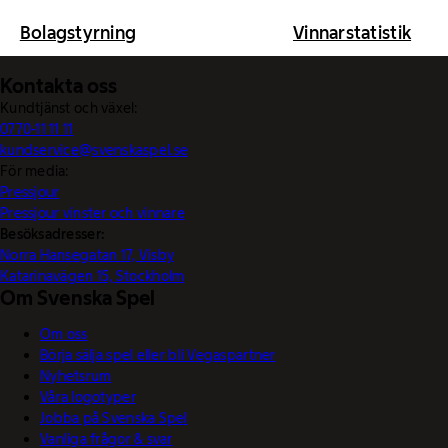
Bolagstyrning
Vinnarstatistik
Kontakta oss
Kundtjänst och växel:
0770-11 11 11
kundservice@svenskaspel.se
För media:
Pressjour
Pressjour vinster och vinnare
Besöksadresser:
Norra Hansegatan 17, Visby
Katarinavägen 15, Stockholm
Om Svenska Spel
Om oss
Börja sälja spel eller bli Vegaspartner
Nyhetsrum
Våra logotyper
Jobba på Svenska Spel
Vanliga frågor & svar