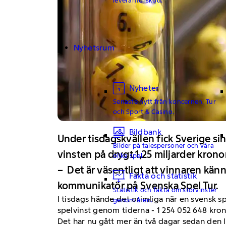
Nyhetsrum
Nyheter
Senaste nytt från koncernen, Tur
och Sport & Casino.
Bildbank
Under tisdagskvällen fick Sverige sin
Bilder på talespersoner och våra
vinsten på drygt 1,25 miljarder krono
olika spel.
– Det är väsentligt att vinnaren känn
Fakta och statistik
kommunikatör på Svenska Spel Tur.
Statistik och fakta om storvinster
I tisdags hände det orimliga när en svensk 
genom åren.
spelvinst genom tiderna - 1 254 052 648 kron
Det har nu gått mer än två dagar sedan den li