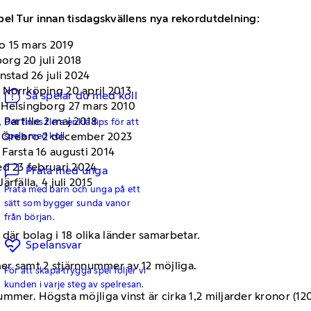
pel Tur innan tisdagskvällens nya rekordutdelning:
o 15 mars 2019
org 20 juli 2018
nstad 26 juli 2024
 Norrköping 20 april 2013
Så spelar du med koll
, Helsingborg 27 mars 2010
Partille 2 maj 2018
Det finns flera enkla tips för att
spela med koll.
, Örebro 2 december 2023
Farsta 16 augusti 2014
ed 23 februari 2024
Prata med unga
rfälla, 4 juli 2015
Prata med barn och unga på ett
sätt som bygger sunda vanor
från början.
 där bolag i 18 olika länder samarbetar.
Spelansvar
er samt 2 stjärnnummer av 12 möjliga.
För att skapa trygga spel följer vi
kunden i varje steg av spelresan.
nnummer. Högsta möjliga vinst är cirka 1,2 miljarder kronor (1