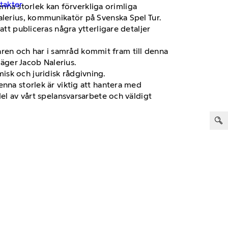
ntakter
enna storlek kan förverkliga orimliga
alerius, kommunikatör på Svenska Spel Tur.
att publiceras några ytterligare detaljer
nnaren och har i samråd kommit fram till denna
säger Jacob Nalerius.
isk och juridisk rådgivning.
nna storlek är viktig att hantera med
del av vårt spelansvarsarbete och väldigt
ter: