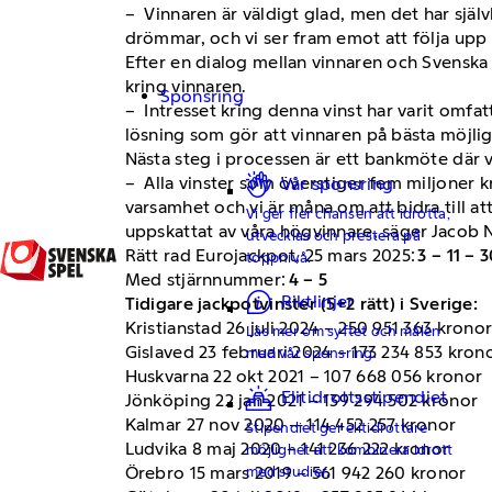
– Vinnaren är väldigt glad, men det har själv
drömmar, och vi ser fram emot att följa upp 
Efter en dialog mellan vinnaren och Svenska S
kring vinnaren.
Sponsring
– Intresset kring denna vinst har varit omfat
lösning som gör att vinnaren på bästa möjliga
Nästa steg i processen är ett bankmöte där 
– Alla vinster som överstiger fem miljoner k
Vår sponsring
varsamhet och vi är måna om att bidra till a
Vi ger fler chansen att idrotta,
uppskattat av våra högvinnare, säger Jacob N
utvecklas och prestera på
Rätt rad Eurojackpot, 25 mars 2025:
3 – 11 – 
toppnivå.
Med stjärnnummer:
4 – 5
Riktlinjer
Tidigare jackpotvinster (5+2 rätt) i Sverige:
Kristianstad 26 juli 2024 – 250 951 363 krono
Läs mer om syftet och målen
Gislaved 23 februari 2024 – 173 234 853 kron
med vår sponsring.
Huskvarna 22 okt 2021 – 107 668 056 kronor
Elitidrottsstipendiet
Jönköping 22 jan 2021 – 139 294 502 kronor
Kalmar 27 nov 2020 ─ 114 452 257 kronor
Stipendiet ger elitidrottare
Ludvika 8 maj 2020 – 141 236 222 kronor
möjlighet att kombinera idrott
med studier.
Örebro 15 mars 2019 – 561 942 260 kronor