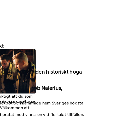
kt
5+2 rätt landade den historiskt höga
li anonym.
ardär, säger Jacob Nalerius,
viktigt att du som
redaktör ska få den
urojackpot och kammade hem Sveriges högsta
a. Välkommen att
ratat med vinnaren vid flertalet tillfällen.