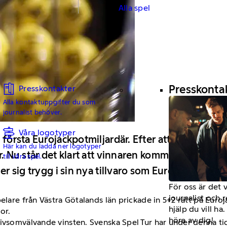
Alla spel
Presskonta
Presskontakter
Alla kontaktuppgifter du som
journalist behöver.
Våra logotyper
 första Eurojackpotmiljardär. Efter att ha prickat 
Här kan du ladda ner logotyper
r. Nu står det klart att vinnaren kommer att förb
till våra spel.
er sig trygg i sin nya tillvaro som Eurojackpotmilj
För oss är det 
journalist och 
spelare från Västra Götalands län prickade in 5+2 rätt på E
hjälp du vill h
or.
höra av dig!
vsomvälvande vinsten. Svenska Spel Tur har under denna tid p