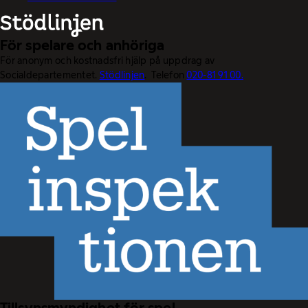
För spelare och anhöriga
För anonym och kostnadsfri hjälp på uppdrag av
Socialdepartementet.
Stödlinjen
. Telefon
020-81 91 00.
Tillsynsmyndighet för spel