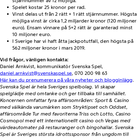
stjärnnummer av 12 möjliga.
Spelet kostar 25 kronor per rad.
Vinst delas ut från 2 rätt + 1 rätt stjärnnummer. Högsta
möjliga vinst är cirka 1,2 miljarder kronor (120 miljoner
euro). Ensam vinnare på 5+2 rätt är garanterad minst
10 miljoner euro.
I Sverige har vi haft åtta jackpotutfall, den högsta på
562 miljoner kronor i mars 2019.
Vid frågor, vänligen kontakta:
Daniel Arnkvist, kommunikatör Svenska Spel,
daniel.arnkvist@svenskaspel.se
, 070 200 98 63
Här kan du prenumerera på våra nyheter och blogginlägg
.
Svenska Spel är hela Sveriges spelbolag. Vi skapar
spelglädje med omtanke och ger tillbaka till samhället.
Koncernen omfattar fyra affärsområden: Sport & Casino
med välkända varumärken som Stryktipset och Oddset,
affärsområde Tur med favoriterna Triss och Lotto, Casino
Cosmopol med ett internationellt casino och Vegas med
värdeautomater på restauranger och bingohallar. Svenska
Spel är Sveriges största idrottssponsor från ungdom till