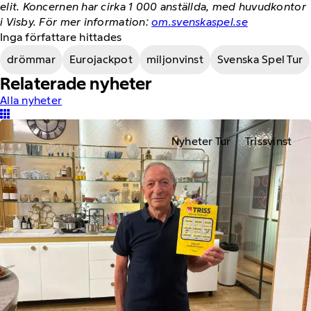
elit. Koncernen har cirka 1 000 anställda, med huvudkontor
i Visby. För mer information:
om.svenskaspel.se
Inga författare hittades
drömmar
Eurojackpot
miljonvinst
Svenska Spel Tur
Relaterade nyheter
Alla nyheter
Nyheter Tur
Trissvinst