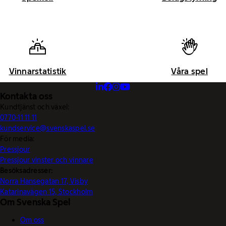
Vinnarstatistik
Våra spel
Kontakta oss
Kundtjänst och växel:
0770-11 11 11
kundservice@svenskaspel.se
För media:
Pressjour
Pressjour vinster och vinnare
Besöksadresser:
Norra Hansegatan 17, Visby
Katarinavägen 15, Stockholm
Om Svenska Spel
Om oss