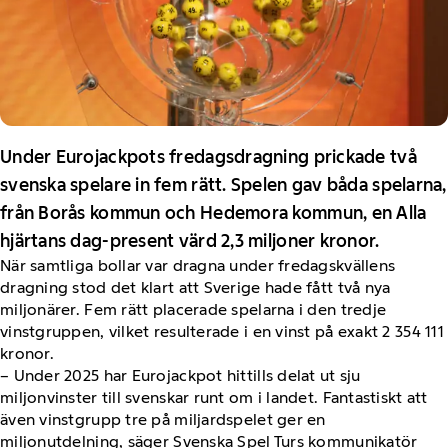
Under Eurojackpots fredagsdragning prickade två
svenska spelare in fem rätt. Spelen gav båda spelarna,
från Borås kommun och Hedemora kommun, en Alla
hjärtans dag-present värd 2,3 miljoner kronor.
När samtliga bollar var dragna under fredagskvällens
dragning stod det klart att Sverige hade fått två nya
miljonärer. Fem rätt placerade spelarna i den tredje
vinstgruppen, vilket resulterade i en vinst på exakt 2 354 111
kronor.
– Under 2025 har Eurojackpot hittills delat ut sju
miljonvinster till svenskar runt om i landet. Fantastiskt att
även vinstgrupp tre på miljardspelet ger en
miljonutdelning, säger Svenska Spel Turs kommunikatör