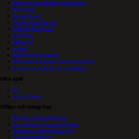
Börja sälja spel eller bli Vegaspartner
Nyhetsrum
Våra logotyper
Jobba på Svenska Spel
Vanliga frågor & svar
Sponsring
Hållbarhet
Spelkoll
Skydd mot bedrägerier
Så motverkar Svenska Spel penningtvätt
Användning av AI för kommunikation
Våra spel
Tur
Sport & Casino
Villkor och integritet
Välj dina cookieinställningar
Om cookies och personuppgifter
Behandling av personuppgifter
Visselblåsarfunktion