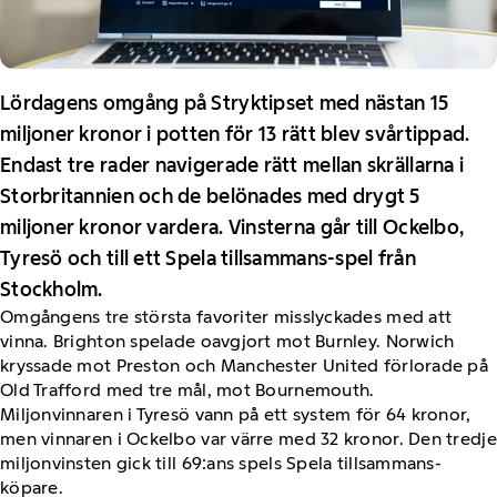
Lördagens omgång på Stryktipset med nästan 15
miljoner kronor i potten för 13 rätt blev svårtippad.
Endast tre rader navigerade rätt mellan skrällarna i
Storbritannien och de belönades med drygt 5
miljoner kronor vardera. Vinsterna går till Ockelbo,
Tyresö och till ett Spela tillsammans-spel från
Stockholm.
Omgångens tre största favoriter misslyckades med att
vinna. Brighton spelade oavgjort mot Burnley. Norwich
kryssade mot Preston och Manchester United förlorade på
Old Trafford med tre mål, mot Bournemouth.
Miljonvinnaren i Tyresö vann på ett system för 64 kronor,
men vinnaren i Ockelbo var värre med 32 kronor. Den tredje
miljonvinsten gick till 69:ans spels Spela tillsammans-
köpare.