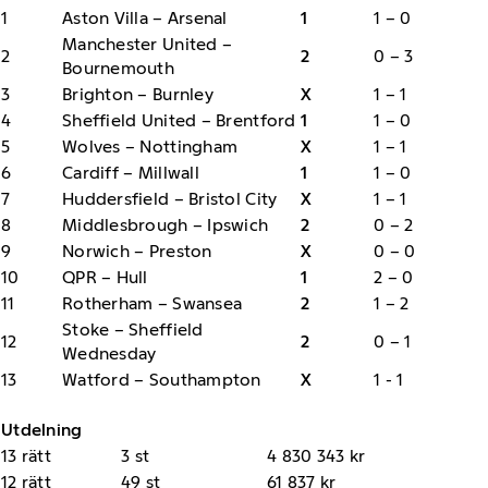
1
Aston Villa – Arsenal
1
1 – 0
Manchester United –
2
2
0 – 3
Bournemouth
3
Brighton – Burnley
X
1 – 1
4
Sheffield United – Brentford
1
1 – 0
5
Wolves – Nottingham
X
1 – 1
6
Cardiff – Millwall
1
1 – 0
7
Huddersfield – Bristol City
X
1 – 1
8
Middlesbrough – Ipswich
2
0 – 2
9
Norwich – Preston
X
0 – 0
10
QPR – Hull
1
2 – 0
11
Rotherham – Swansea
2
1 – 2
Stoke – Sheffield
12
2
0 – 1
Wednesday
13
Watford – Southampton
X
1 - 1
Utdelning
13 rätt
3 st
4 830 343 kr
12 rätt
49 st
61 837 kr