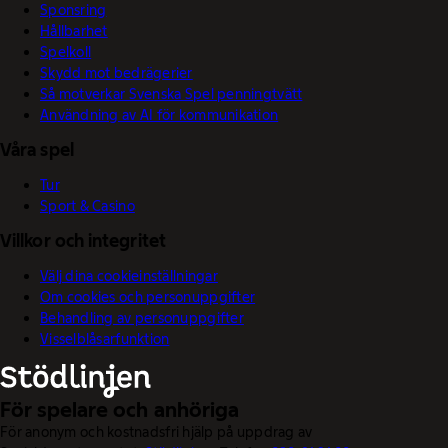
Sponsring
Hållbarhet
Spelkoll
Skydd mot bedrägerier
Så motverkar Svenska Spel penningtvätt
Användning av AI för kommunikation
Våra spel
Tur
Sport & Casino
Villkor och integritet
Välj dina cookieinställningar
Om cookies och personuppgifter
Behandling av personuppgifter
Visselblåsarfunktion
För spelare och anhöriga
För anonym och kostnadsfri hjälp på uppdrag av