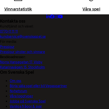
Vinnarstatistik
Våra spel
Kontakta oss
Kundtjänst och växel:
0770-11 11 11
kundservice@svenskaspel.se
För media:
Pressjour
Pressjour vinster och vinnare
Besöksadresser:
Norra Hansegatan 17, Visby
Katarinavägen 15, Stockholm
Om Svenska Spel
Om oss
Börja sälja spel eller bli Vegaspartner
Nyhetsrum
Våra logotyper
Jobba på Svenska Spel
Vanliga frågor & svar