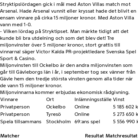
Stryktipslördagen gick i mål med Aston Villas match mot
Arsenal. Hade Arsenal vunnit eller kryssat hade det blivit en
ensam vinnare på cirka 15 miljoner kronor. Med Aston Villa
vann med 1-0.
- Vilken lördag på Stryktipset. Man märkte tidigt att det
kunde bli bra utdelning och som det blev det! Tre
miljonvinster över 5 miljoner kronor, stort grattis till
vinnarna! säger Victor Kalda PR-projektledare Svenska Spel
Sport & Casino.
Miljonvinsten till Ockelbo är den andra miljonvinsten som
går till Gävleborgs län i år, i september tog sex vänner från
Gävle hem den tredje största vinsten genom alla tider när
de vann 15 miljoner kronor.
Miljonvinnarna kommer erbjudas ekonomisk rådgivning.
Vinnare
Ort
Inlämningsställe
Vinst
Privatperson
Ockelbo
Online
5 185 602 k
Privatperson
Tyresö
Online
5 273 650 k
Spela tillsammans
Stockholm
69:ans spel
5 556 990 
Matcher
Resultat
Matchresultat