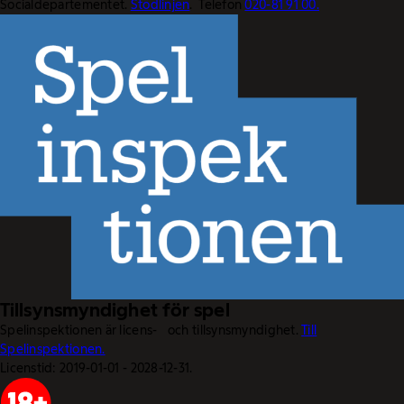
Socialdepartementet.
Stödlinjen
. Telefon
020-81 91 00.
Tillsynsmyndighet för spel
Spelinspektionen är licens- och tillsynsmyndighet.
Till
Spelinspektionen.
Licenstid: 2019-01-01 - 2028-12-31.