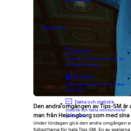
Nyhetsrum
Nyheter
Senaste nytt från koncernen, Tur
och Sport & Casino.
Bildbank
Bilder på talespersoner och våra
olika spel.
Fakta och statistik
Den andra omgången av Tips-SM är avs
Statistik och fakta om storvinster
man från Helsingborg som med sina 
genom åren.
Under lördagen gick den andra omgången av Ti
fullpottarna för hela Tips-SM. En av spelarn