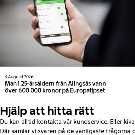
3 Augusti 2026
Man i 25-årsåldern från Alingsås vann
över 600 000 kronor på Europatipset
Hjälp att hitta rätt
Du kan alltid kontakta vår kundservice. Eller kika
Där samlar vi svaren på de vanligaste frågorna