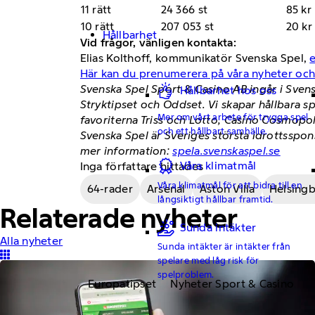
11 rätt
24 366 st
85 kr
10 rätt
207 053 st
20 kr
Hållbarhet
Vid frågor, vänligen kontakta:
Elias Kolthoff, kommunikatör Svenska Spel,
Här kan du prenumerera på våra nyheter oc
Svenska Spel Sport & Casino AB ingår i Sve
Hållbarhet hos oss
Stryktipset och Oddset. Vi skapar hållbara s
Mer om vårt arbete för trygga spel
favoriterna Triss och Lotto, Casino Cosmopo
och ett hållbart samhälle.
Svenska Spel är Sveriges största idrottsspon
mer information:
spela.svenskaspel.se
Våra klimatmål
Inga författare hittades
Våra klimatmål för att bidra till en
64-rader
Arsenal
Aston Villa
Helsing
långsiktigt hållbar framtid.
Relaterade nyheter
Sunda intäkter
Alla nyheter
Sunda intäkter är intäkter från
spelare med låg risk för
spelproblem.
Europatipset
Nyheter Sport & Casino