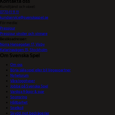
Kontakta oss
Kundtjänst och växel:
0770-11 11 11
kundservice@svenskaspel.se
För media:
Pressjour
Pressjour vinster och vinnare
Besöksadresser:
Norra Hansegatan 17, Visby
Katarinavägen 15, Stockholm
Om Svenska Spel
Om oss
Börja sälja spel eller bli Vegaspartner
Nyhetsrum
Våra logotyper
Jobba på Svenska Spel
Vanliga frågor & svar
Sponsring
Hållbarhet
Spelkoll
Skydd mot bedrägerier