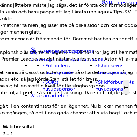
Gå till pressko
et känns jättebra måste jag säga, det är första och förmodli
in kusin och hans pappa ett lag i årets upplaga av Tips-SM
kiktet.
-matcherna men jag läser lite på olika sidor och kollar odds
säger mannen glatt.
t som mannen är främmande för. Däremot har han en specifik 
Sveriges huvudsponsor
hampionship är större än lagen i PL. Därför tror jag att hem
 I Premier League var det nästan tvärtom och i Aston Villa-ma
Vi är Sveriges största sponsor av idrott.
Fotbollens
Ishockeyns
Sök ef
huvudsponsor
huvudsponsor
 det känns så ovisst och det är inte så ofta det händer. Så jag 
or etc, så jag körde 2:an istället för kryss.
SOK:s
Skidförbundets
isa sig bli en svettig kväll för Helsingborgsbon.
huvudsponsor
huvudsponsor
Sök
e följa tipset i så stor utsträckning. Däremot följde jag sis
Våra samarbeten
 till en kontantinsats för en lägenhet. Nu blickar mannen
 omgången, så det finns goda chanser att sluta högt i och 
t
Matchresultat
2 – 1