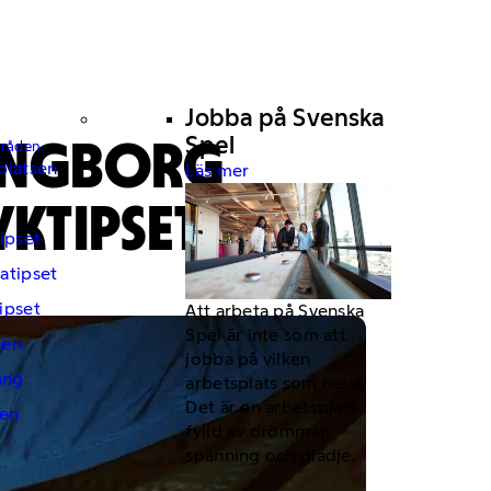
Jobba på Svenska
SINGBORG
Spel
mråden.
platsen
Läs mer
YKTIPSET!
ipset
atipset
ipset
Att arbeta på Svenska
Spel är inte som att
hen
jobba på vilken
ng
arbetsplats som helst.
Det är en arbetsplats
en
fylld av drömmar,
spänning och glädje.