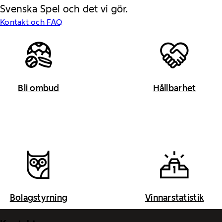
Svenska Spel och det vi gör.
Kontakt och FAQ
Bli ombud
Hållbarhet
Bolagstyrning
Vinnarstatistik