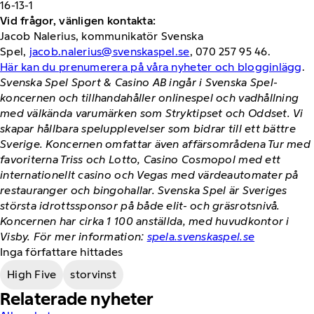
16-13-1
Vid frågor, vänligen kontakta:
Jacob Nalerius, kommunikatör Svenska
Spel,
jacob.nalerius@svenskaspel.se
, 070 257 95 46.
Här kan du prenumerera på våra nyheter och blogginlägg
.
Svenska Spel Sport & Casino AB ingår i Svenska Spel-
koncernen och tillhandahåller onlinespel och vadhållning
med välkända varumärken som Stryktipset och Oddset. Vi
skapar hållbara spelupplevelser som bidrar till ett bättre
Sverige. Koncernen omfattar även affärsområdena Tur med
favoriterna Triss och Lotto, Casino Cosmopol med ett
internationellt casino och Vegas med värdeautomater på
restauranger och bingohallar. Svenska Spel är Sveriges
största idrottssponsor på både elit- och gräsrotsnivå.
Koncernen har cirka 1 100 anställda, med huvudkontor i
Visby. För mer information:
spela.svenskaspel.se
Inga författare hittades
High Five
storvinst
Relaterade nyheter