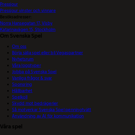
Pressjour
Pressjour vinster och vinnare
Besöksadresser:
Norra Hansegatan 17, Visby
Katarinavägen 15, Stockholm
Om Svenska Spel
Om oss
Börja sälja spel eller bli Vegaspartner
Nyhetsrum
Våra logotyper
Jobba på Svenska Spel
Vanliga frågor & svar
Sponsring
Hållbarhet
Spelkoll
Skydd mot bedrägerier
Så motverkar Svenska Spel penningtvätt
Användning av AI för kommunikation
Våra spel