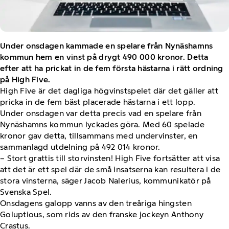
Under onsdagen kammade en spelare från Nynäshamns
kommun hem en vinst på drygt 490 000 kronor. Detta
efter att ha prickat in de fem första hästarna i rätt ordning
på High Five.
High Five är det dagliga högvinstspelet där det gäller att
pricka in de fem bäst placerade hästarna i ett lopp.
Under onsdagen var detta precis vad en spelare från
Nynäshamns kommun lyckades göra. Med 60 spelade
kronor gav detta, tillsammans med undervinster, en
sammanlagd utdelning på 492 014 kronor.
– Stort grattis till storvinsten! High Five fortsätter att visa
att det är ett spel där de små insatserna kan resultera i de
stora vinsterna, säger Jacob Nalerius, kommunikatör på
Svenska Spel.
Onsdagens galopp vanns av den treåriga hingsten
Goluptious, som rids av den franske jockeyn Anthony
Crastus.