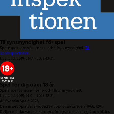
Tillsynsmyndighet för spel
Spelinspektionen är licens- och tillsynsmyndighet.
Till
Spelinspektionen.
Licenstid: 2019-01-01 - 2028-12-31.
Spel för dig över 18 år
Spelinspektionen är licens- och tillsynsmyndighet.
Licenstid: 2019-01-01 - 2028-12-31.
AB Svenska Spel © 2026
Denna webbplats är skyddad av upphovsrättslagen (1960:729).
Detta omfattar varumärken, text, fotografier, teckningar och bilder.