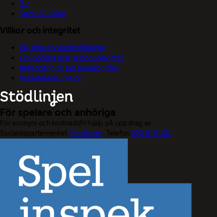
Tur
Sport & Casino
Villkor och integritet
Välj dina cookieinställningar
Om cookies och personuppgifter
Behandling av personuppgifter
Visselblåsarfunktion
För spelare och anhöriga
För anonym och kostnadsfri hjälp på uppdrag av
Socialdepartementet.
Stödlinjen
. Telefon
020-81 91 00.