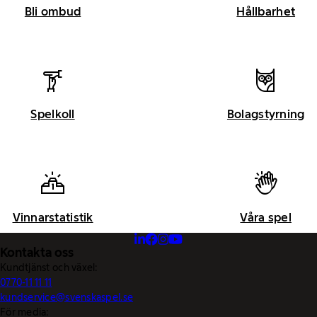
Bli ombud
Hållbarhet
Spelkoll
Bolagstyrning
Vinnarstatistik
Våra spel
Kontakta oss
Kundtjänst och växel:
0770-11 11 11
kundservice@svenskaspel.se
För media: