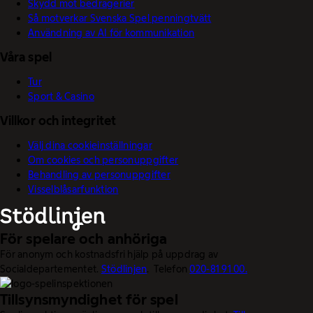
Skydd mot bedrägerier
Så motverkar Svenska Spel penningtvätt
Användning av AI för kommunikation
Våra spel
Tur
Sport & Casino
Villkor och integritet
Välj dina cookieinställningar
Om cookies och personuppgifter
Behandling av personuppgifter
Visselblåsarfunktion
För spelare och anhöriga
För anonym och kostnadsfri hjälp på uppdrag av
Socialdepartementet.
Stödlinjen
. Telefon
020-81 91 00.
Tillsynsmyndighet för spel