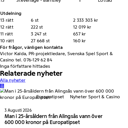
13
Stevenage - Barnsley
1
Lottad
Utdelning
13 rätt
6 st
2 333 303 kr
12 rätt
222 st
12 019 kr
11 rätt
3 247 st
657 kr
10 rätt
27 668 st
160 kr
För frågor, vänligen kontakta
Victor Kalda, PR-projektledare, Svenska Spel Sport &
Casino tel. 076-129 62 84
Inga författare hittades
Relaterade nyheter
Alla nyheter
Europatipset
Nyheter Sport & Casino
3 Augusti 2026
Man i 25-årsåldern från Alingsås vann över
600 000 kronor på Europatipset