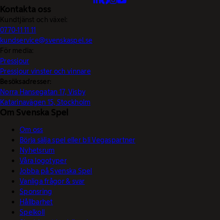
Kontakta oss
Kundtjänst och växel:
0770-11 11 11
kundservice@svenskaspel.se
För media:
Pressjour
Pressjour vinster och vinnare
Besöksadresser:
Norra Hansegatan 17, Visby
Katarinavägen 15, Stockholm
Om Svenska Spel
Om oss
Börja sälja spel eller bli Vegaspartner
Nyhetsrum
Våra logotyper
Jobba på Svenska Spel
Vanliga frågor & svar
Sponsring
Hållbarhet
Spelkoll