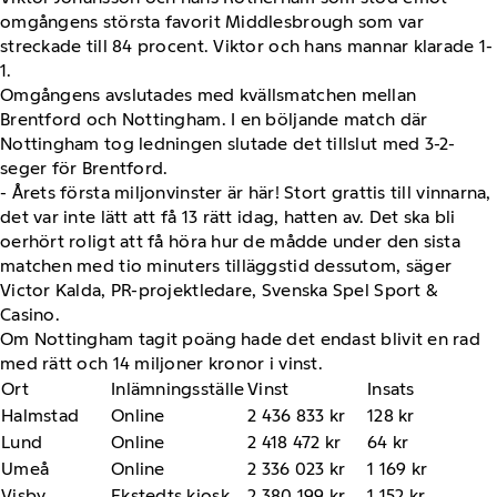
omgångens största favorit Middlesbrough som var
streckade till 84 procent. Viktor och hans mannar klarade 1-
1.
Omgångens avslutades med kvällsmatchen mellan
Brentford och Nottingham. I en böljande match där
Nottingham tog ledningen slutade det tillslut med 3-2-
seger för Brentford.
- Årets första miljonvinster är här! Stort grattis till vinnarna,
det var inte lätt att få 13 rätt idag, hatten av. Det ska bli
oerhört roligt att få höra hur de mådde under den sista
matchen med tio minuters tilläggstid dessutom, säger
Victor Kalda, PR-projektledare, Svenska Spel Sport &
Casino.
Om Nottingham tagit poäng hade det endast blivit en rad
med rätt och 14 miljoner kronor i vinst.
Ort
Inlämningsställe
Vinst
Insats
Halmstad
Online
2 436 833 kr
128 kr
Lund
Online
2 418 472 kr
64 kr
Umeå
Online
2 336 023 kr
1 169 kr
Visby
Ekstedts kiosk
2 380 199 kr
1 152 kr