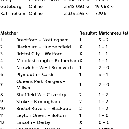
Göteborg
Online
2 618 050 kr
19 968 kr
Katrineholm
Online
2 333 296 kr
729 kr
Matcher
Resultat
Matchresultat
1
Brentford – Nottingham
1
3 – 2
2
Blackburn – Huddersfield
X
1 – 1
3
Bristol City – Watford
X
1 – 1
4
Middlesbrough – Rotherham
X
1 – 1
5
Norwich – West Bromwich
1
2 – 0
6
Plymouth – Cardiff
1
3 – 1
Queens Park Rangers –
7
1
2 – 0
Millwall
8
Sheffield W – Coventry
2
1 – 2
9
Stoke – Birmingham
2
1 – 2
10
Bristol Rovers – Blackpool
2
1 – 2
11
Leyton Orient – Bolton
1
1 – 0
12
Lincoln – Derby
X
0 – 0