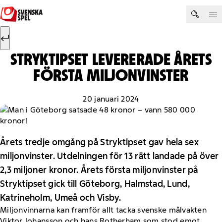
Hoppa till innehåll
Sök efter:
Sök
STRYKTIPSET LEVERERADE ÅRETS
FÖRSTA MILJONVINSTER
20 januari 2024
Årets tredje omgång på Stryktipset gav hela sex
miljonvinster. Utdelningen för 13 rätt landade på över
2,3 miljoner kronor. Årets första miljonvinster på
Stryktipset gick till Göteborg, Halmstad, Lund,
Katrineholm, Umeå och Visby.
Miljonvinnarna kan framför allt tacka svenske målvakten
Viktor Johansson och hans Rotherham som stod emot