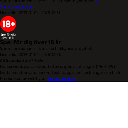
Spelinspektionen är licens- och tillsynsmyndighet.
Till
Spelinspektionen.
Licenstid: 2019-01-01 - 2028-12-31.
Spel för dig över 18 år
Spelinspektionen är licens- och tillsynsmyndighet.
Licenstid: 2019-01-01 - 2028-12-31.
AB Svenska Spel © 2026
Denna webbplats är skyddad av upphovsrättslagen (1960:729).
Detta omfattar varumärken, text, fotografier, teckningar och bilder.
Producerad av webbyrån
The Generation