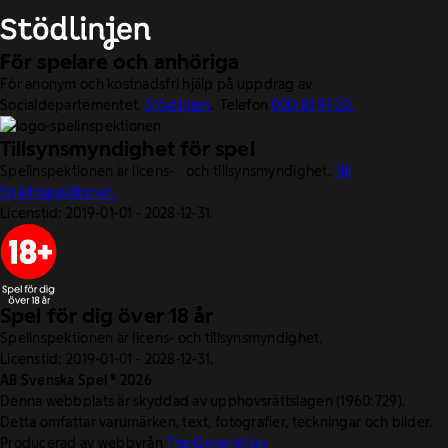
För spelare och anhöriga
För anonym och kostnadsfri hjälp på uppdrag av
Socialdepartementet.
Stödlinjen
. Telefon
020-81 91 00.
Tillsynsmyndighet för spel
Spelinspektionen är licens- och tillsynsmyndighet.
Till
Spelinspektionen.
Licenstid: 2019-01-01 - 2028-12-31.
Spel för dig över 18 år
Spelinspektionen är licens- och tillsynsmyndighet.
Licenstid: 2019-01-01 - 2028-12-31.
AB Svenska Spel © 2026
Denna webbplats är skyddad av upphovsrättslagen (1960:729).
Detta omfattar varumärken, text, fotografier, teckningar och bilder.
Producerad av webbyrån
The Generation