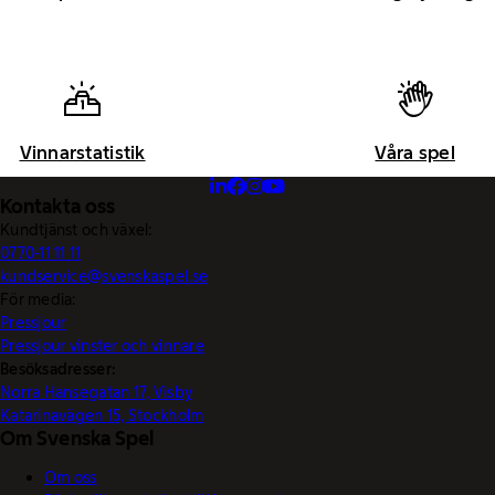
Vinnarstatistik
Våra spel
Kontakta oss
Kundtjänst och växel:
0770-11 11 11
kundservice@svenskaspel.se
För media:
Pressjour
Pressjour vinster och vinnare
Besöksadresser:
Norra Hansegatan 17, Visby
Katarinavägen 15, Stockholm
Om Svenska Spel
Om oss