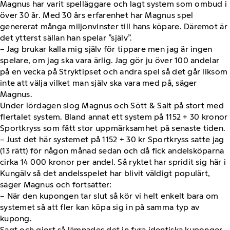
Magnus har varit spelläggare och lagt system som ombud i
över 30 år. Med 30 års erfarenhet har Magnus spel
genererat många miljonvinster till hans köpare. Däremot är
det ytterst sällan han spelar ”själv”.
– Jag brukar kalla mig själv för tippare men jag är ingen
spelare, om jag ska vara ärlig. Jag gör ju över 100 andelar
på en vecka på Stryktipset och andra spel så det går liksom
inte att välja vilket man själv ska vara med på, säger
Magnus.
Under lördagen slog Magnus och Sött & Salt på stort med
flertalet system. Bland annat ett system på 1152 + 30 kronor
Sportkryss som fått stor uppmärksamhet på senaste tiden.
– Just det här systemet på 1152 + 30 kr Sportkryss satte jag
(13 rätt) för någon månad sedan och då fick andelsköparna
cirka 14 000 kronor per andel. Så ryktet har spridit sig här i
Kungälv så det andelsspelet har blivit väldigt populärt,
säger Magnus och fortsätter:
– När den kupongen tar slut så kör vi helt enkelt bara om
systemet så att fler kan köpa sig in på samma typ av
kupong.
Sagt och gjort så lämnades det in fyra identiska kuponger