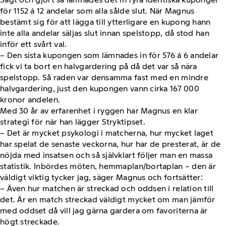
för 1152 á 12 andelar som alla sålde slut. När Magnus
bestämt sig för att lägga till ytterligare en kupong hann
inte alla andelar säljas slut innan spelstopp, då stod han
inför ett svårt val.
– Den sista kupongen som lämnades in för 576 á 6 andelar
fick vi ta bort en halvgardering på då det var så nära
spelstopp. Så raden var densamma fast med en mindre
halvgardering, just den kupongen vann cirka 167 000
kronor andelen.
Med 30 år av erfarenhet i ryggen har Magnus en klar
strategi för när han lägger Stryktipset.
– Det är mycket psykologi i matcherna, hur mycket laget
har spelat de senaste veckorna, hur har de presterat, är de
nöjda med insatsen och så självklart följer man en massa
statistik. Inbördes möten, hemmaplan/bortaplan – den är
väldigt viktig tycker jag, säger Magnus och fortsätter:
– Även hur matchen är streckad och oddsen i relation till
det. Är en match streckad väldigt mycket om man jämför
med oddset då vill jag gärna gardera om favoriterna är
högt streckade.