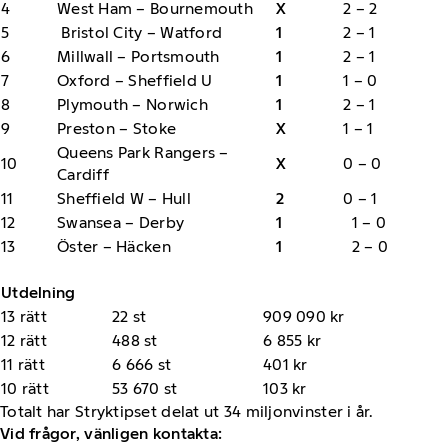
4
West Ham – Bournemouth
X
2 – 2
5
Bristol City – Watford
1
2 – 1
6
Millwall – Portsmouth
1
2 – 1
7
Oxford – Sheffield U
1
1 – 0
8
Plymouth – Norwich
1
2 – 1
9
Preston – Stoke
X
1 – 1
Queens Park Rangers –
10
X
0 – 0
Cardiff
11
Sheffield W – Hull
2
0 – 1
12
Swansea – Derby
1
1 – 0
13
Öster – Häcken
1
2 – 0
Utdelning
13 rätt
22 st
909 090 kr
12 rätt
488 st
6 855 kr
11 rätt
6 666 st
401 kr
10 rätt
53 670 st
103 kr
Totalt har Stryktipset delat ut 34 miljonvinster i år.
Vid frågor, vänligen kontakta: