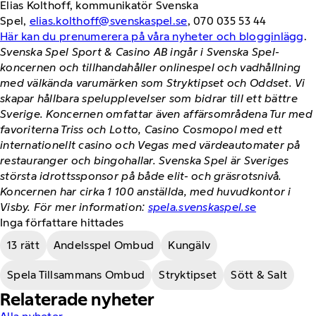
Elias Kolthoff, kommunikatör Svenska
Spel,
elias.kolthoff@svenskaspel.se
, 070 035 53 44
Här kan du prenumerera på våra nyheter och blogginlägg
.
Svenska Spel Sport & Casino AB ingår i Svenska Spel-
koncernen och tillhandahåller onlinespel och vadhållning
med välkända varumärken som Stryktipset och Oddset. Vi
skapar hållbara spelupplevelser som bidrar till ett bättre
Sverige. Koncernen omfattar även affärsområdena Tur med
favoriterna Triss och Lotto, Casino Cosmopol med ett
internationellt casino och Vegas med värdeautomater på
restauranger och bingohallar. Svenska Spel är Sveriges
största idrottssponsor på både elit- och gräsrotsnivå.
Koncernen har cirka 1 100 anställda, med huvudkontor i
Visby. För mer information:
spela.svenskaspel.se
Inga författare hittades
13 rätt
Andelsspel Ombud
Kungälv
Spela Tillsammans Ombud
Stryktipset
Sött & Salt
Relaterade nyheter