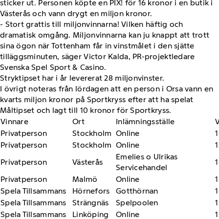
sticker ut. Personen köpte en PIX! för 16 kronor i en butik i
Västerås och vann drygt en miljon kronor.
- Stort grattis till miljonvinnarna! Vilken häftig och
dramatisk omgång. Miljonvinnarna kan ju knappt att trott
sina ögon när Tottenham får in vinstmålet i den sjätte
tilläggsminuten, säger Victor Kalda, PR-projektledare
Svenska Spel Sport & Casino.
Stryktipset har i år levererat 28 miljonvinster.
I övrigt noteras från lördagen att en person i Orsa vann en
kvarts miljon kronor på Sportkryss efter att ha spelat
Måltipset och lagt till 10 kronor för Sportkryss.
Vinnare
Ort
Inlämningsställe
V
Privatperson
Stockholm
Online
1
Privatperson
Stockholm
Online
1
Emelies o Ulrikas
Privatperson
Västerås
1
Servicehandel
Privatperson
Malmö
Online
1
Spela Tillsammans
Hörnefors
Gotthörnan
1
Spela Tillsammans
Strängnäs
Spelpoolen
1
Spela Tillsammans
Linköping
Online
1