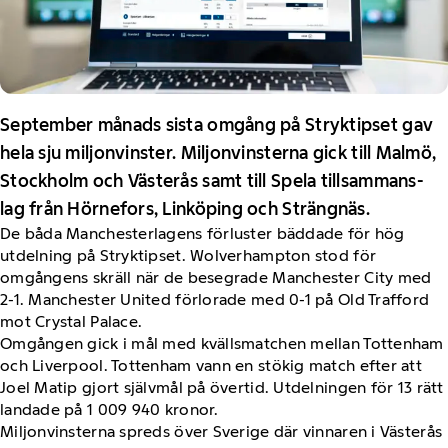
September månads sista omgång på Stryktipset gav
hela sju miljonvinster. Miljonvinsterna gick till Malmö,
Stockholm och Västerås samt till Spela tillsammans-
lag från Hörnefors, Linköping och Strängnäs.
De båda Manchesterlagens förluster bäddade för hög
utdelning på Stryktipset. Wolverhampton stod för
omgångens skräll när de besegrade Manchester City med
2-1. Manchester United förlorade med 0-1 på Old Trafford
mot Crystal Palace.
Omgången gick i mål med kvällsmatchen mellan Tottenham
och Liverpool. Tottenham vann en stökig match efter att
Joel Matip gjort självmål på övertid. Utdelningen för 13 rätt
landade på 1 009 940 kronor.
Miljonvinsterna spreds över Sverige där vinnaren i Västerås