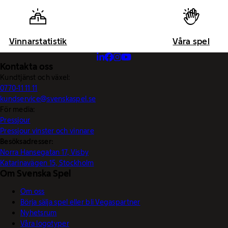
Vinnarstatistik
Våra spel
Kontakta oss
Kundtjänst och växel:
0770-11 11 11
kundservice@svenskaspel.se
För media:
Pressjour
Pressjour vinster och vinnare
Besöksadresser:
Norra Hansegatan 17, Visby
Katarinavägen 15, Stockholm
Om Svenska Spel
Om oss
Börja sälja spel eller bli Vegaspartner
Nyhetsrum
Våra logotyper