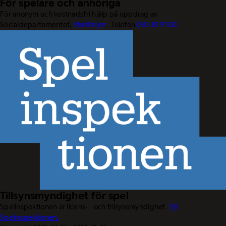
För spelare och anhöriga
För anonym och kostnadsfri hjälp på uppdrag av
Socialdepartementet.
Stödlinjen
. Telefon
020-81 91 00.
Tillsynsmyndighet för spel
Spelinspektionen är licens- och tillsynsmyndighet.
Till
Spelinspektionen.