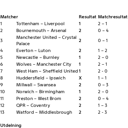
Matcher
Resultat
Matchresultat
1
Tottenham – Liverpool
1
2 – 1
2
Bournemouth – Arsenal
2
0 – 4
Manchester United – Crystal
3
2
0 – 1
Palace
4
Everton – Luton
2
1 – 2
5
Newcastle – Burnley
1
2 – 0
6
Wolves – Manchester City
1
2 – 1
7
West Ham – Sheffield United
1
2 - 0
8
Huddersfield – Ipswich
X
1 – 1
9
Millwall – Swansea
2
0 – 3
10
Norwich – Birmingham
1
2 – 0
11
Preston – West Brom
2
0 – 4
12
QPR – Coventry
2
1 – 3
13
Watford – Middlesbrough
2
2 - 3
Utdelning