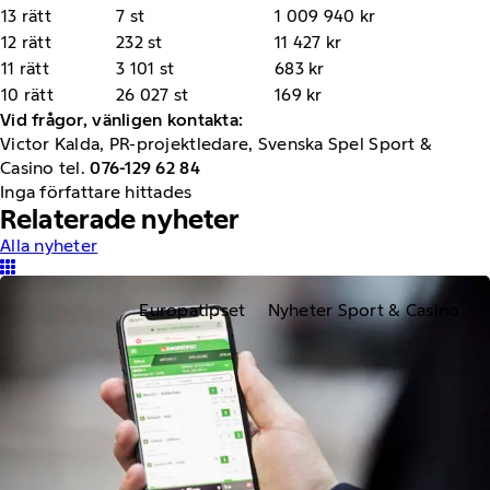
13 rätt
7 st
1 009 940 kr
12 rätt
232 st
11 427 kr
11 rätt
3 101 st
683 kr
10 rätt
26 027 st
169 kr
Vid frågor, vänligen kontakta:
Victor Kalda, PR-projektledare, Svenska Spel Sport &
Casino tel.
07
6-129 62 84
Inga författare hittades
Relaterade nyheter
Alla nyheter
Europatipset
Nyheter Sport & Casino