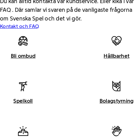
Du kan alltid kontakta vår kundservice. Eller kika i vår
FAQ . Där samlar vi svaren på de vanligaste frågorna
om Svenska Spel och det vi gör.
Kontakt och FAQ
Bli ombud
Hållbarhet
Spelkoll
Bolagstyrning