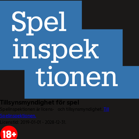
Tillsynsmyndighet för spel
Spelinspektionen är licens- och tillsynsmyndighet.
Till
Spelinspektionen.
Licenstid: 2019-01-01 - 2028-12-31.