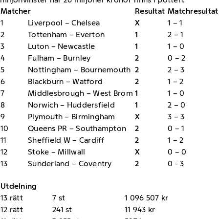
Matcher
Resultat
Matchresultat
1
Liverpool – Chelsea
X
1 – 1
2
Tottenham – Everton
1
2 – 1
3
Luton – Newcastle
1
1 – 0
4
Fulham – Burnley
2
0 – 2
5
Nottingham – Bournemouth
2
2 – 3
6
Blackburn – Watford
2
1 – 2
7
Middlesbrough – West Brom
1
1 – 0
8
Norwich – Huddersfield
1
2 – 0
9
Plymouth – Birmingham
X
3 – 3
10
Queens PR – Southampton
2
0 – 1
11
Sheffield W – Cardiff
2
1 – 2
12
Stoke – Millwall
X
0 – 0
13
Sunderland – Coventry
2
0 - 3
Utdelning
13 rätt
7 st
1 096 507 kr
12 rätt
241 st
11 943 kr