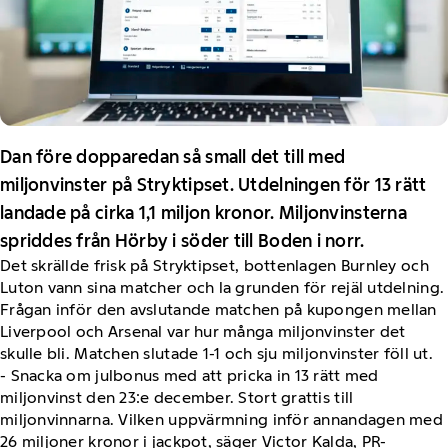
Dan före dopparedan så small det till med
miljonvinster på Stryktipset. Utdelningen för 13 rätt
landade på cirka 1,1 miljon kronor. Miljonvinsterna
spriddes från Hörby i söder till Boden i norr.
Det skrällde frisk på Stryktipset, bottenlagen Burnley och
Luton vann sina matcher och la grunden för rejäl utdelning.
Frågan inför den avslutande matchen på kupongen mellan
Liverpool och Arsenal var hur många miljonvinster det
skulle bli. Matchen slutade 1-1 och sju miljonvinster föll ut.
- Snacka om julbonus med att pricka in 13 rätt med
miljonvinst den 23:e december. Stort grattis till
miljonvinnarna. Vilken uppvärmning inför annandagen med
26 miljoner kronor i jackpot, säger Victor Kalda, PR-