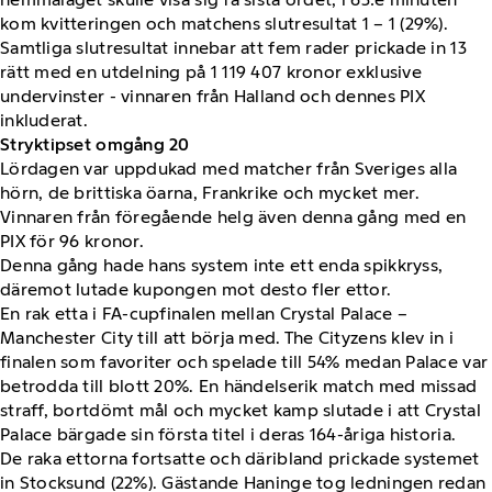
kom kvitteringen och matchens slutresultat 1 – 1 (29%).
Samtliga slutresultat innebar att fem rader prickade in 13
rätt med en utdelning på 1 119 407 kronor exklusive
undervinster - vinnaren från Halland och dennes PIX
inkluderat.
Stryktipset omgång 20
Lördagen var uppdukad med matcher från Sveriges alla
hörn, de brittiska öarna, Frankrike och mycket mer.
Vinnaren från föregående helg även denna gång med en
PIX för 96 kronor.
Denna gång hade hans system inte ett enda spikkryss,
däremot lutade kupongen mot desto fler ettor.
En rak etta i FA-cupfinalen mellan Crystal Palace –
Manchester City till att börja med. The Cityzens klev in i
finalen som favoriter och spelade till 54% medan Palace var
betrodda till blott 20%. En händelserik match med missad
straff, bortdömt mål och mycket kamp slutade i att Crystal
Palace bärgade sin första titel i deras 164-åriga historia.
De raka ettorna fortsatte och däribland prickade systemet
in Stocksund (22%). Gästande Haninge tog ledningen redan