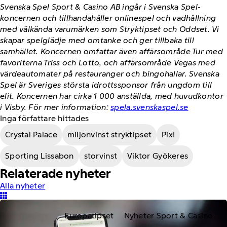
Svenska Spel Sport & Casino AB ingår i Svenska Spel-
koncernen och tillhandahåller onlinespel och vadhållning
med välkända varumärken som Stryktipset och Oddset. Vi
skapar spelglädje med omtanke och ger tillbaka till
samhället. Koncernen omfattar även affärsområde Tur med
favoriterna Triss och Lotto, och affärsområde Vegas med
värdeautomater på restauranger och bingohallar. Svenska
Spel är Sveriges största idrottssponsor från ungdom till
elit. Koncernen har cirka 1 000 anställda, med huvudkontor
i Visby. För mer information:
spela.svenskaspel.se
Inga författare hittades
Crystal Palace
miljonvinst stryktipset
Pix!
Sporting Lissabon
storvinst
Viktor Gyökeres
Relaterade nyheter
Alla nyheter
Europatipset
Nyheter Sport & Casino