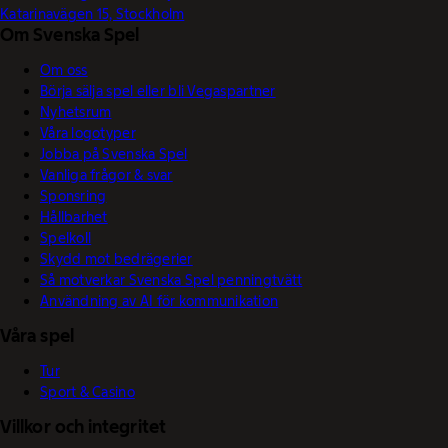
Katarinavägen 15, Stockholm
Om Svenska Spel
Om oss
Börja sälja spel eller bli Vegaspartner
Nyhetsrum
Våra logotyper
Jobba på Svenska Spel
Vanliga frågor & svar
Sponsring
Hållbarhet
Spelkoll
Skydd mot bedrägerier
Så motverkar Svenska Spel penningtvätt
Användning av AI för kommunikation
Våra spel
Tur
Sport & Casino
Villkor och integritet