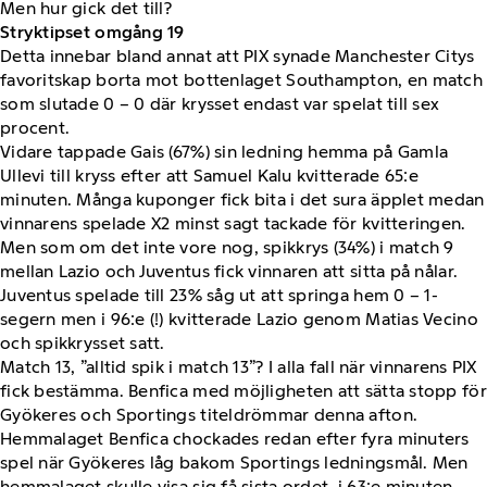
Men hur gick det till?
Stryktipset omgång 19
Detta innebar bland annat att PIX synade Manchester Citys
favoritskap borta mot bottenlaget Southampton, en match
som slutade 0 – 0 där krysset endast var spelat till sex
procent.
Vidare tappade Gais (67%) sin ledning hemma på Gamla
Ullevi till kryss efter att Samuel Kalu kvitterade 65:e
minuten. Många kuponger fick bita i det sura äpplet medan
vinnarens spelade X2 minst sagt tackade för kvitteringen.
Men som om det inte vore nog, spikkrys (34%) i match 9
mellan Lazio och Juventus fick vinnaren att sitta på nålar.
Juventus spelade till 23% såg ut att springa hem 0 – 1-
segern men i 96:e (!) kvitterade Lazio genom Matias Vecino
och spikkrysset satt.
Match 13, ”alltid spik i match 13”? I alla fall när vinnarens PIX
fick bestämma. Benfica med möjligheten att sätta stopp för
Gyökeres och Sportings titeldrömmar denna afton.
Hemmalaget Benfica chockades redan efter fyra minuters
spel när Gyökeres låg bakom Sportings ledningsmål. Men
hemmalaget skulle visa sig få sista ordet, i 63:e minuten