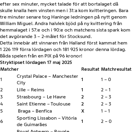
efter sex minuter, mycket talade för att bortalaget då
skulle knalla hem vinsten men i 31:a kom kvitteringen. Bara
tre minuter senare tog Haninge ledningen på nytt genom
William Miguel. Andra halvlek bjöd på ny kvittering från
hemmalaget i 57:e och i 90:e och matchens sista spark kom
det avgörande 3 – 2-målet för Stocksund.
Detta innebär att vinnaren från Halland först kammat hem
1 226 119 förra lördagen och 181 925 kronor denna lördag.
Båda spelen från en PIX på 96 kronor!
Stryktipset lördagen 17 maj 2025
Matcher
Resultat
Matchresultat
Crystal Palace – Manchester
1
1
1 – 0
City
2
Lille – Reims
1
2 – 1
3
Strasbourg – Le Havre
2
2 – 3
4
Saint Etienne – Toulouse
2
2 – 3
5
Braga – Benfica
X
1 – 1
Sporting Lissabon – Vitória
6
1
2 – 0
de Guimarães
Royal Antwerp – Royale