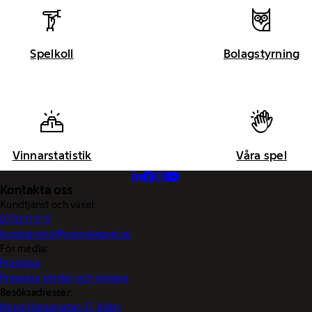
Spelkoll
Bolagstyrning
Vinnarstatistik
Våra spel
Kontakta oss
Kundtjänst och växel:
0770-11 11 11
kundservice@svenskaspel.se
För media:
Pressjour
Pressjour vinster och vinnare
Besöksadresser:
Norra Hansegatan 17, Visby