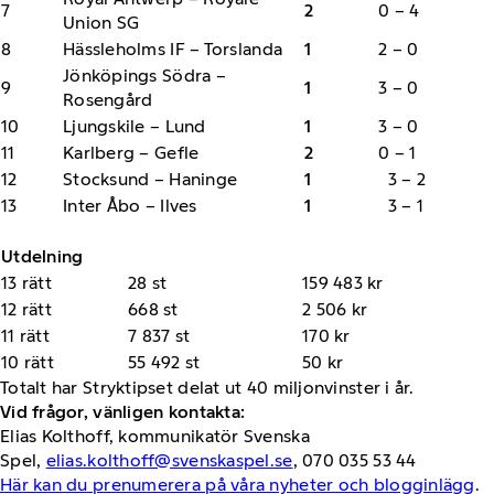
7
2
0 – 4
Union SG
8
Hässleholms IF – Torslanda
1
2 – 0
Jönköpings Södra –
9
1
3 – 0
Rosengård
10
Ljungskile – Lund
1
3 – 0
11
Karlberg – Gefle
2
0 – 1
12
Stocksund – Haninge
1
3 – 2
13
Inter Åbo – Ilves
1
3 – 1
Utdelning
13 rätt
28 st
159 483 kr
12 rätt
668 st
2 506 kr
11 rätt
7 837 st
170 kr
10 rätt
55 492 st
50 kr
Totalt har Stryktipset delat ut 40 miljonvinster i år.
Vid frågor, vänligen kontakta:
Elias Kolthoff, kommunikatör Svenska
Spel,
elias.kolthoff@svenskaspel.se
, 070 035 53 44
Här kan du prenumerera på våra nyheter och blogginlägg
.