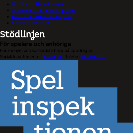
Välj dina cookieinställningar
Om cookies och personuppgifter
Behandling av personuppgifter
Visselblåsarfunktion
För spelare och anhöriga
För anonym och kostnadsfri hjälp på uppdrag av
Socialdepartementet.
Stödlinjen
. Telefon
020-81 91 00.