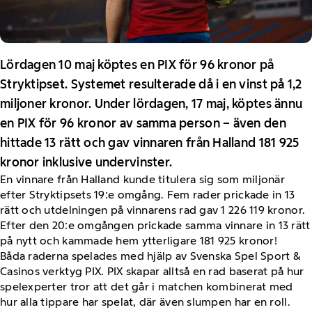
Lördagen 10 maj köptes en PIX för 96 kronor på
Stryktipset. Systemet resulterade då i en vinst på 1,2
miljoner kronor. Under lördagen, 17 maj, köptes ännu
en PIX för 96 kronor av samma person – även den
hittade 13 rätt och gav vinnaren från Halland 181 925
kronor inklusive undervinster.
En vinnare från Halland kunde titulera sig som miljonär
efter Stryktipsets 19:e omgång. Fem rader prickade in 13
rätt och utdelningen på vinnarens rad gav 1 226 119 kronor.
Efter den 20:e omgången prickade samma vinnare in 13 rätt
på nytt och kammade hem ytterligare 181 925 kronor!
Båda raderna spelades med hjälp av Svenska Spel Sport &
Casinos verktyg PIX. PIX skapar alltså en rad baserat på hur
spelexperter tror att det går i matchen kombinerat med
hur alla tippare har spelat, där även slumpen har en roll.