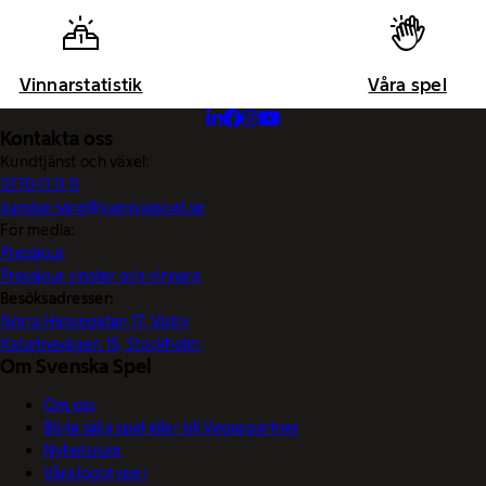
Vinnarstatistik
Våra spel
Kontakta oss
Kundtjänst och växel:
0770-11 11 11
kundservice@svenskaspel.se
För media:
Pressjour
Pressjour vinster och vinnare
Besöksadresser:
Norra Hansegatan 17, Visby
Katarinavägen 15, Stockholm
Om Svenska Spel
Om oss
Börja sälja spel eller bli Vegaspartner
Nyhetsrum
Våra logotyper