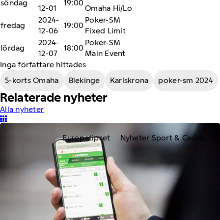
söndag
19:00
12-01
Omaha Hi/Lo
2024-
Poker-SM
fredag
19:00
12-06
Fixed Limit
2024-
Poker-SM
lördag
18:00
12-07
Main Event
Inga författare hittades
5-korts Omaha
Blekinge
Karlskrona
poker-sm 2024
Relaterade nyheter
Alla nyheter
Europatipset
Nyheter Sport & Casino