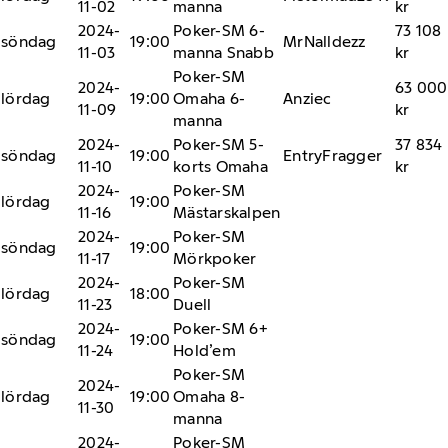
11-02
manna
kr
2024-
Poker-SM 6-
73 108
söndag
19:00
MrNalldezz
11-03
manna Snabb
kr
Poker-SM
2024-
63 000
lördag
19:00
Omaha 6-
Anziec
11-09
kr
manna
2024-
Poker-SM 5-
37 834
söndag
19:00
EntryFragger
11-10
korts Omaha
kr
2024-
Poker-SM
lördag
19:00
11-16
Mästarskalpen
2024-
Poker-SM
söndag
19:00
11-17
Mörkpoker
2024-
Poker-SM
lördag
18:00
11-23
Duell
2024-
Poker-SM 6+
söndag
19:00
11-24
Hold’em
Poker-SM
2024-
lördag
19:00
Omaha 8-
11-30
manna
2024-
Poker-SM