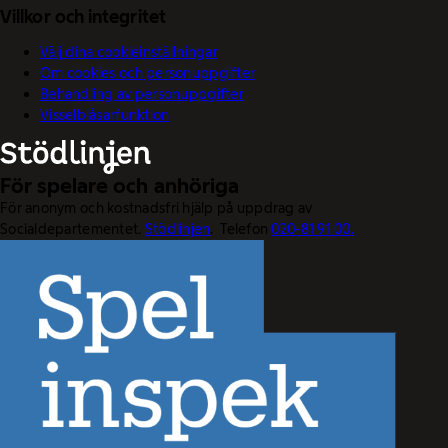
Villkor och integritet
Välj dina cookieinställningar
Om cookies och personuppgifter
Behandling av personuppgifter
Visselblåsarfunktion
För spelare och anhöriga
För anonym och kostnadsfri hjälp på uppdrag av
Socialdepartementet.
Stödlinjen
. Telefon
020-81 91 00.