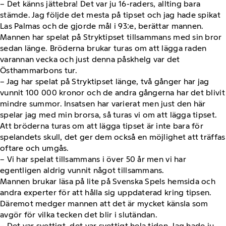
– Det känns jättebra! Det var ju 16-raders, allting bara
stämde. Jag följde det mesta på tipset och jag hade spikat
Las Palmas och de gjorde mål i 93:e, berättar mannen.
Mannen har spelat på Stryktipset tillsammans med sin bror
sedan länge. Bröderna brukar turas om att lägga raden
varannan vecka och just denna påskhelg var det
Östhammarbons tur.
– Jag har spelat på Stryktipset länge, två gånger har jag
vunnit 100 000 kronor och de andra gångerna har det blivit
mindre summor. Insatsen har varierat men just den här
spelar jag med min brorsa, så turas vi om att lägga tipset.
Att bröderna turas om att lägga tipset är inte bara för
spelandets skull, det ger dem också en möjlighet att träffas
oftare och umgås.
– Vi har spelat tillsammans i över 50 år men vi har
egentligen aldrig vunnit något tillsammans.
Mannen brukar läsa på lite på Svenska Spels hemsida och
andra experter för att hålla sig uppdaterad kring tipsen.
Däremot medger mannen att det är mycket känsla som
avgör för vilka tecken det blir i slutändan.
– Det var svettigt, det var svettigt hela tiden. Jag hade ju