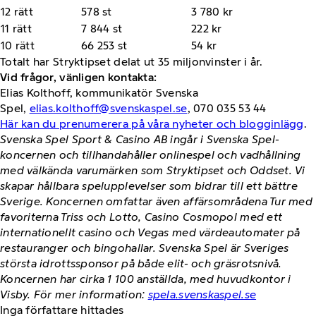
12 rätt
578 st
3 780 kr
11 rätt
7 844 st
222 kr
10 rätt
66 253 st
54 kr
Totalt har Stryktipset delat ut 35 miljonvinster i år.
Vid frågor, vänligen kontakta:
Elias Kolthoff, kommunikatör Svenska
Spel,
elias.kolthoff@svenskaspel.se
, 070 035 53 44
Här kan du prenumerera på våra nyheter och blogginlägg
.
Svenska Spel Sport & Casino AB ingår i Svenska Spel-
koncernen och tillhandahåller onlinespel och vadhållning
med välkända varumärken som Stryktipset och Oddset. Vi
skapar hållbara spelupplevelser som bidrar till ett bättre
Sverige. Koncernen omfattar även affärsområdena Tur med
favoriterna Triss och Lotto, Casino Cosmopol med ett
internationellt casino och Vegas med värdeautomater på
restauranger och bingohallar. Svenska Spel är Sveriges
största idrottssponsor på både elit- och gräsrotsnivå.
Koncernen har cirka 1 100 anställda, med huvudkontor i
Visby. För mer information:
spela.svenskaspel.se
Inga författare hittades