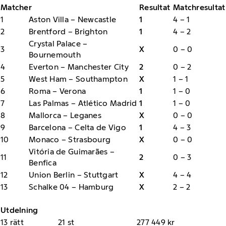
Matcher
Resultat
Matchresultat
1
Aston Villa – Newcastle
1
4 – 1
2
Brentford – Brighton
1
4 – 2
Crystal Palace –
3
X
0 – 0
Bournemouth
4
Everton – Manchester City
2
0 – 2
5
West Ham – Southampton
X
1 – 1
6
Roma – Verona
1
1 – 0
7
Las Palmas – Atlético Madrid
1
1 – 0
8
Mallorca – Leganes
X
0 – 0
9
Barcelona – Celta de Vigo
1
4 – 3
10
Monaco – Strasbourg
X
0 – 0
Vitória de Guimarães –
11
2
0 – 3
Benfica
12
Union Berlin – Stuttgart
X
4 – 4
13
Schalke 04 – Hamburg
X
2 – 2
Utdelning
13 rätt
21 st
277 449 kr