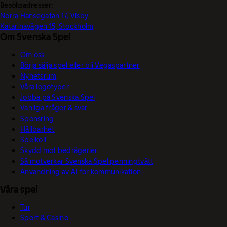
Besöksadresser:
Norra Hansegatan 17, Visby
Katarinavägen 15, Stockholm
Om Svenska Spel
Om oss
Börja sälja spel eller bli Vegaspartner
Nyhetsrum
Våra logotyper
Jobba på Svenska Spel
Vanliga frågor & svar
Sponsring
Hållbarhet
Spelkoll
Skydd mot bedrägerier
Så motverkar Svenska Spel penningtvätt
Användning av AI för kommunikation
Våra spel
Tur
Sport & Casino