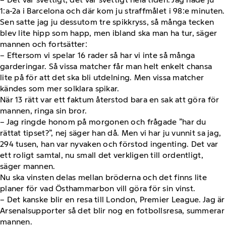
1:a-2a i Barcelona och där kom ju straffmålet i 98:e minuten.
Sen satte jag ju dessutom tre spikkryss, så många tecken
blev lite hipp som happ, men ibland ska man ha tur, säger
mannen och fortsätter:
– Eftersom vi spelar 16 rader så har vi inte så många
garderingar. Så vissa matcher får man helt enkelt chansa
lite på för att det ska bli utdelning. Men vissa matcher
kändes som mer solklara spikar.
När 13 rätt var ett faktum återstod bara en sak att göra för
mannen, ringa sin bror.
– Jag ringde honom på morgonen och frågade ”har du
rättat tipset?”, nej säger han då. Men vi har ju vunnit sa jag,
294 tusen, han var nyvaken och förstod ingenting. Det var
ett roligt samtal, nu small det verkligen till ordentligt,
säger mannen.
Nu ska vinsten delas mellan bröderna och det finns lite
planer för vad Östhammarbon vill göra för sin vinst.
– Det kanske blir en resa till London, Premier League. Jag är
Arsenalsupporter så det blir nog en fotbollsresa, summerar
mannen.