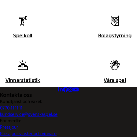
Spelkoll
Bolagstyrning
Vinnarstatistik
Våra spel
Kontakta oss
Kundtjänst och växel:
0770-11 11 11
kundservice@svenskaspel.se
För media:
Pressjour
Pressjour vinster och vinnare