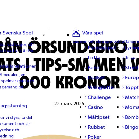
 Svenska Spel
Våra spel
RÅN ÖRSUNDSBRO 
Läs mer om våra spel och affärso
ss, vad vi gör, vår
Eurojackpot
Lycko
och vad vi står för.
ATS I TIPS-SM MEN
Lotto
Triss
mhällsrelationer
Keno
Strykt
000 KRONOR
Almedalen, en
Oddset
Europ
e spelmarknad och
Vikinglotto
Toppt
gagemang på
Challenge
Matc
22 mars 2024
lagsstyrning
Casino
Moma
Måltipset
Bomb
r vi styrs, ta del
okument och lär
Rubbet
Bingo
yrelse och
ledning.
Poker