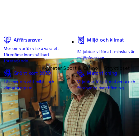
Affärsansvar
Miljö och klimat
Mer om varför vi ska vara ett
Så jobbar vi för att minska vår
föredöme inom hållbart
miljöpåverkan.
företagande.
Nyheter Sport & Casino
Stryktipset
Grönt kort 2030
Matchfixning
Läs mer om vårt miljö- och
Vi jobbar för att motverka och
klimatprogram.
förebygga matchfixning.