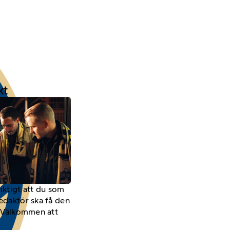
kt
viktigt att du som
redaktör ska få den
a. Välkommen att