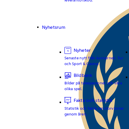
Nyhetsrum
Nyheter
Senaste nytt från koncernen, Tur
och Sport & Casino.
Bildbank
Bilder på talespersoner och våra
olika spel.
Fakta och statistik
Statistik och fakta om storvinster
genom åren.