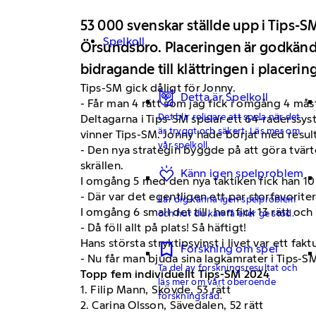
53 000 svenskar ställde upp i Tips-S
Spelkoll
Örsundsbro. Placeringen är godkänd 
bidragande till klättringen i placering
Tips-SM gick dåligt för Jonny.
Detta är Spelkoll
- Får man 4 rätt som jag fick i omgång 4 mås
Det blir roligare att spela när det
Deltagarna i Tips-SM spelar ett 64-raderssys
är tryggt och säkert. Läs mer om
vinner Tips-SM. Jonny hade börjat med resulta
vår spelkoll.
- Den nya strategin byggde på att göra tvärto
skrällen.
Känn igen spelproblem
I omgång 5 med den nya taktiken fick han 10 
- Där var det egentligen ett par storfavorit
Lär dig känna igen spelproblem
I omgång 6 small det till, han fick 13 rätt oc
och hur du kan få eller ge stöd.
- Då föll allt på plats! Så häftigt!
Hans största stryktipsvinst i livet var ett fak
Forskning om spel
- Nu får man bjuda sina lagkamrater i Tips-SM 
Ta del av forskningsresultat och
Topp fem individuellt Tips-SM 2024
läs mer om vårt oberoende
1. Filip Mann, Skövde, 53 rätt
forskningsråd.
2. Carina Olsson, Sävedalen, 52 rätt