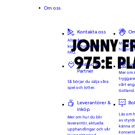
Hoppa till innehåll
Om oss
Kontakta oss
Om
JONNY F
Alla våra
Mer om o
kontaktuppgifter och
historia 
FAQ.
975:E PL
Ombud &
Sa
Partner
Mer om 
tryggar
Så börjar du sälja våra
vårt en
spel och lotter.
Gotland.
Leverantörer &
Bo
inköp
Läs om hu
Mer om hur du blir
av styrd
leverantör, aktuella
känna st
upphandlingar och vår
koncern
leverantörskod.