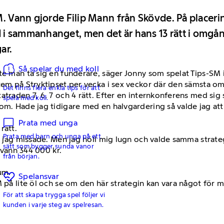
M. Vann gjorde Filip Mann från Skövde. På placeri
i sammanhanget, men det är hans 13 rätt i omgång
ar.
Så spelar du med koll
te man ta sig en funderare, säger Jonny som spelat Tips-SM 
tem på Stryktipset per vecka i sex veckor där den sämsta o
Det finns flera enkla tips för att
traden 7, 6, 7 och 4 rätt. Efter en internkonferens med sig s
spela med koll.
m. Hade jag tidigare med en halvgardering så valde jag att gå
Prata med unga
rätt.
Prata med barn och unga på ett
er jag missade. Men jag höll mig lugn och valde samma strate
sätt som bygger sunda vanor
h vann 344 000 kr.
från början.
tum.
Spelansvar
på lite öl och se om den här strategin kan vara något för mitt
För att skapa trygga spel följer vi
kunden i varje steg av spelresan.