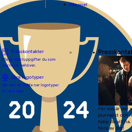
Alla spel
Presskonta
Presskontakter
Alla kontaktuppgifter du som
journalist behöver.
Våra logotyper
Här kan du ladda ner logotyper
till våra spel.
För oss är det 
journalist och 
hjälp du vill h
höra av dig!