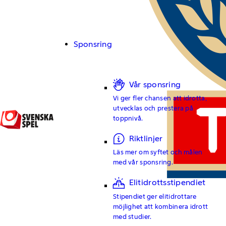
Sponsring
Vår sponsring
Vi ger fler chansen att idrotta,
utvecklas och prestera på
toppnivå.
Riktlinjer
Läs mer om syftet och målen
med vår sponsring.
Elitidrottsstipendiet
Stipendiet ger elitidrottare
möjlighet att kombinera idrott
med studier.