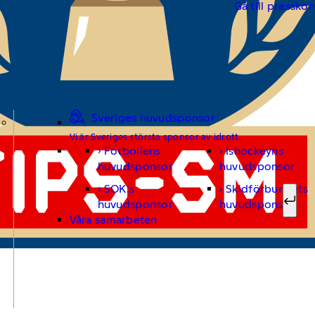
Gå till pressko
Sveriges huvudsponsor
Vi är Sveriges största sponsor av idrott.
Fotbollens
Ishockeyns
Sök ef
huvudsponsor
huvudsponsor
SOK:s
Skidförbundets
huvudsponsor
huvudsponsor
Sök
Våra samarbeten