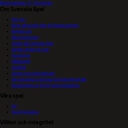
Katarinavägen 15, Stockholm
Om Svenska Spel
Om oss
Börja sälja spel eller bli Vegaspartner
Nyhetsrum
Våra logotyper
Jobba på Svenska Spel
Vanliga frågor & svar
Sponsring
Hållbarhet
Spelkoll
Skydd mot bedrägerier
Så motverkar Svenska Spel penningtvätt
Användning av AI för kommunikation
Våra spel
Tur
Sport & Casino
Villkor och integritet