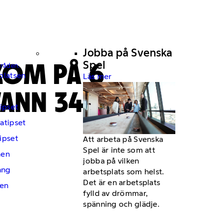
Jobba på Svenska
KOM PÅ 6
Spel
mråden.
platsen
Läs mer
 VANN 344
ipset
atipset
ipset
Att arbeta på Svenska
Spel är inte som att
hen
jobba på vilken
ng
arbetsplats som helst.
Det är en arbetsplats
en
fylld av drömmar,
spänning och glädje.