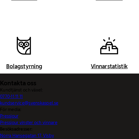
Bolagstyrning
Vinnarstatistik
Kontakta oss
Kundtjänst och växel:
0770-11 11 11
kundservice@svenskaspel.se
För media:
Pressjour
Pressjour vinster och vinnare
Besöksadresser:
Norra Hansegatan 17, Visby