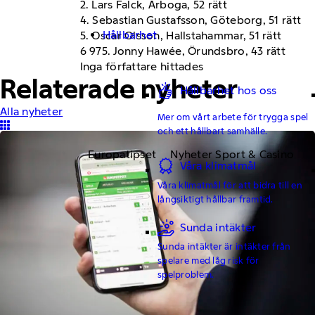
2. Lars Falck, Arboga, 52 rätt
4. Sebastian Gustafsson, Göteborg, 51 rätt
Hållbarhet
5. Oscar Olsson, Hallstahammar, 51 rätt
6 975. Jonny Hawée, Örundsbro, 43 rätt
Inga författare hittades
Relaterade nyheter
Hållbarhet hos oss
Alla nyheter
Mer om vårt arbete för trygga spel
och ett hållbart samhälle.
Europatipset
Nyheter Sport & Casino
Våra klimatmål
Våra klimatmål för att bidra till en
långsiktigt hållbar framtid.
Sunda intäkter
Sunda intäkter är intäkter från
spelare med låg risk för
spelproblem.